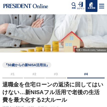
会員登録
検索
ログイン
写真＝iStock.com／takasuu
『50歳からの新NISA活用法』
#1
#2
#3
#4
退職金を住宅ローンの返済に回してはい
けない…新NISAフル活用で老後の生活
費を最大化する2大ルール