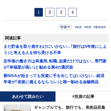
1
2
3
4
マネー
#投資
#老後
#書籍抜粋
関連記事
まだ貯金を取り崩すわけにいかない…｢旅行は5年後にしよ
う｣と考える人を待ち受ける不幸
定年後の働き方は再雇用､転職､起業だけではない…専門家
が｢幸福度が高い｣と勧める第4の選択肢
新NISAが始まっても投資に手を出してはいけない…経済
学者が｢老後に備えるならコレ｣と唯一勧める金融商品
あわせて読みたい
#投資の記事
ギャンブルでも、旅行でも、美術品収集