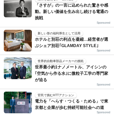
「さすが」の一言に込められた驚きや感
動。新しい価値を生み出し続ける電通の
挑戦
Sponsored
新しい形の福利厚生として活用
ホテルと別荘の利点を凝縮…経営者が選
ぶシェア別荘｢GLAMDAY STYLE｣
Sponsored
世界的自動車部品メーカーの挑戦
世界最小約1ナノメートル、アイシンの
｢空気から作る水｣に微粒子工学の専門家
が迫る
Sponsored
官民で挑むHTTアクション
電力を「へらす・つくる・ためる」で東
京都と企業が歩む持続可能社会への道
Sponsored