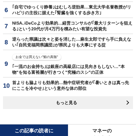
｢自宅でゆっくり静養｣はむしろ逆効果…東北大学名誉教授がリ
ハビリの主役に据えた｢腎臓を強くする歩き方｣
NISA､iDeCoより効果的…経営コンサルが｢最大リターンを狙え
る｣という20代が月4万円を積みたい有望な投資先
逆らった県議は次々と姿を消した…麻生太郎ですら手に負えな
い｢自民党福岡県議団｣が県民よりも大事にする掟
お金では買えない"鮨の真髄"
｢一流のお金持ち｣は銀座の高級店には見向きもしない…"本
物"を知る富裕層が行きつく"究極のスシ"の正体
首よりも脇よりも効果的…熱中症研究者が｢暑いときは真っ先
にここを冷やせ｣という意外な体の部位
もっと見る
この記事の読者に
マネーの