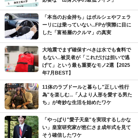
「本当のお金持ち」はポルシェやフェラ
ーリには乗っていない...FPが実際に目に
した「富裕層のクルマ」の真実
大地震でまず確保すべきは水でも食料で
もない...被災者が「これだけは担いで逃
げて」という最も重要なモノ2選【2025
年7月BEST】
11体のラブドールと暮らし"正しい性行
為"を楽しむ...「人より人形を愛する男た
ち」が奇妙な生活を始めたワケ
「やっぱり"愛子天皇"を実現するしかな
い」皇室研究家が悠仁さま成年式を見て
そう確信したワケ