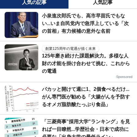
人気の記事
人気記事
小泉進次郎氏でも、高市早苗氏でもな
い...いま自民党内で急浮上している「次
の首相」有力候補の意外な名前
創業125周年の電通が描く未来
125年磨き続けた課題解決力。多様な人
財の才能を掛け合わせて挑む、これから
の電通
Sponsored
パカッと開けて週に1、2個食べるだけ...
がん専門医が勧める「大腸がんを予防す
るオメガ脂肪酸たっぷり食品」
「三菱商事"採用大学"ランキング」を見
れば一目瞭然...学歴社会・日本で成功に
必要な「出身大学の最低ライン」