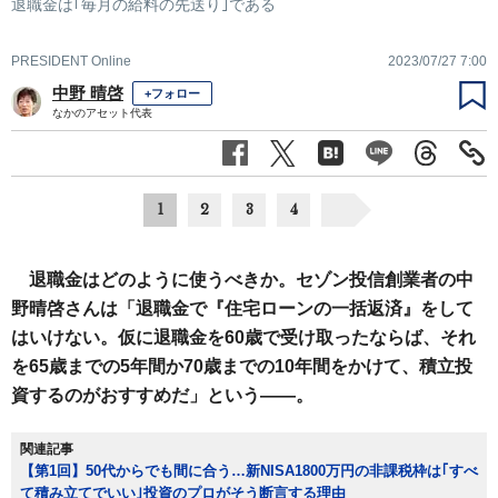
退職金は｢毎月の給料の先送り｣である
PRESIDENT Online
2023/07/27 7:00
中野 晴啓
+フォロー
なかのアセット代表
1
2
3
4
退職金はどのように使うべきか。セゾン投信創業者の中
野晴啓さんは「退職金で『住宅ローンの一括返済』をして
はいけない。仮に退職金を60歳で受け取ったならば、それ
を65歳までの5年間か70歳までの10年間をかけて、積立投
資するのがおすすめだ」という――。
関連記事
【第1回】50代からでも間に合う…新NISA1800万円の非課税枠は｢すべ
て積み立てでいい｣投資のプロがそう断言する理由