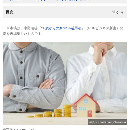
目次
※本稿は、中野晴啓『
50歳からの新NISA活用法
』（PHPビジネス新書）の一
部を再編集したものです。
写真＝iStock.com／takasuu
※写真はイメージです