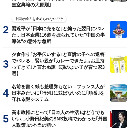
皇室典範の大原則｣
中国が輸入を止められないワケ
習近平が｢日本に売るな｣と煽った翌日にバレ
た…日本企業に6割を握られていた"中国の半
導体"の意外な急所
夕食作り｢お手伝いする｣と直訴の子への返答
でバレる…賢い親が｢カレーできたよ｡お皿持
ってきて｣と言わぬ訳【頭のよい子が育つ家3
選】
名前を書く紙も整理券もない…フランス人が
日本みたいに｢行列｣に並ばないのに｢順番｣を
守れる謎システム
高市政権にとって｢日本人の生活｣はどうでも
いい…小野田紀美のSNS投稿でわかった｢外国
人政策｣の本当の狙い