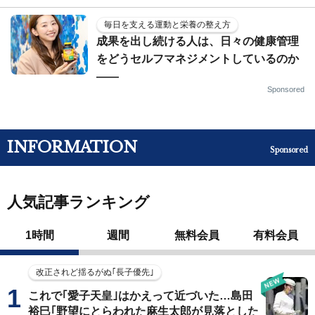
毎日を支える運動と栄養の整え方
成果を出し続ける人は、日々の健康管理
をどうセルフマネジメントしているのか
——
Sponsored
INFORMATION
Sponsored
人気記事ランキング
1時間
週間
無料会員
有料会員
改正されど揺るがぬ｢長子優先｣
これで｢愛子天皇｣はかえって近づいた…島田
裕巳｢野望にとらわれた麻生太郎が見落とした