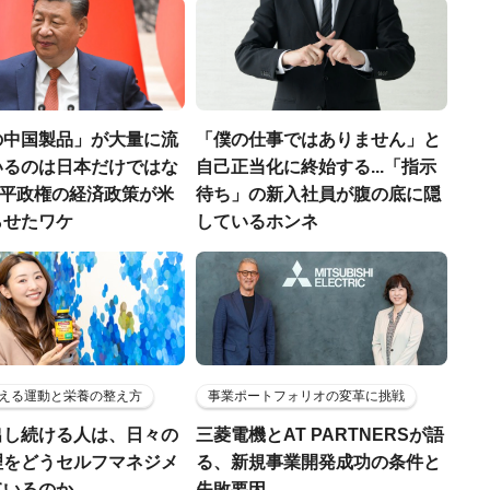
の中国製品」が大量に流
「僕の仕事ではありません」と
いるのは日本だけではな
自己正当化に終始する...「指示
習近平政権の経済政策が米
待ち」の新入社員が腹の底に隠
らせたワケ
しているホンネ
える運動と栄養の整え方
事業ポートフォリオの変革に挑戦
出し続ける人は、日々の
三菱電機とAT PARTNERSが語
理をどうセルフマネジメ
る、新規事業開発成功の条件と
ているのか——
失敗要因