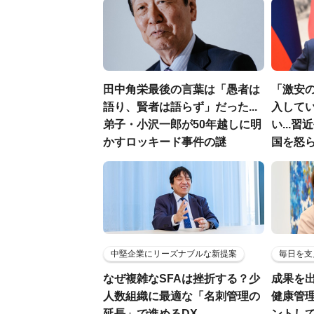
田中角栄最後の言葉は「愚者は
「激安
語り、賢者は語らず」だった...
入して
弟子・小沢一郎が50年越しに明
い...
かすロッキード事件の謎
国を怒
中堅企業にリーズナブルな新提案
毎日を支
なぜ複雑なSFAは挫折する？少
成果を
人数組織に最適な「名刺管理の
健康管
延長」で進めるDX
ントし