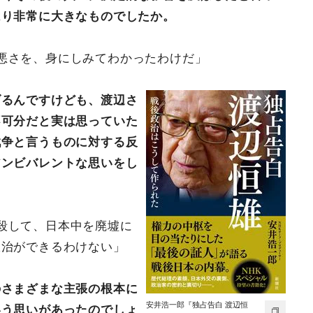
はり非常に大きなものでしたか。
悪さを、身にしみてわかったわけだ」
げるんですけども、渡辺さ
不可分だと実は思っていた
戦争と言うものに対する反
アンビバレントな思いをし
殺して、日本中を廃墟に
政治ができるわけない」
のさまざまな主張の根本に
安井浩一郎『独占告白 渡辺恒
いう思いがあったのでしょ