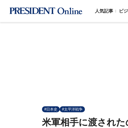
人気記事
ビジ
#日本史
#太平洋戦争
米軍相手に渡されたの