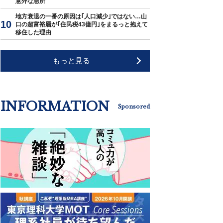
意外な急所
地方衰退の一番の原因は｢人口減少｣ではない…山
口の超富裕層が｢住民税43億円｣をまるっと抱えて
移住した理由
もっと見る
INFORMATION
Sponsored