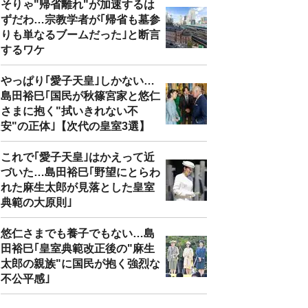
そりゃ"帰省離れ"が加速するは
ずだわ…宗教学者が｢帰省も墓参
りも単なるブームだった｣と断言
するワケ
やっぱり｢愛子天皇｣しかない…
島田裕巳｢国民が秋篠宮家と悠仁
さまに抱く"拭いきれない不
安"の正体｣【次代の皇室3選】
これで｢愛子天皇｣はかえって近
づいた…島田裕巳｢野望にとらわ
れた麻生太郎が見落とした皇室
典範の大原則｣
悠仁さまでも養子でもない…島
田裕巳｢皇室典範改正後の"麻生
太郎の親族"に国民が抱く強烈な
不公平感｣