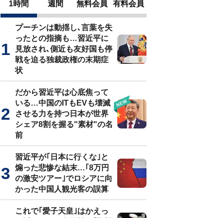
1時間
週間
無料会員
有料会員
プーチンは動揺し､言葉を失
ったとの指摘も…習近平に
見放され､側近も友好国も停
戦を迫る独裁政権の末期症
状
だから習近平は心底焦って
いる…中国のITもEVも壊滅
させる力を持つ日本が世界
シェア8割を握る"素材"の名
前
習近平が｢日本に行くな｣と
煽った悲惨な結末…｢8万円
の激安ツアー｣でロシアに向
かった中国人観光客の誤算
これで｢愛子天皇｣はかえっ