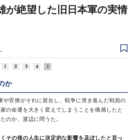
雄が絶望した旧日本軍の実情
ー
1
2
3
4
5
のか
家や官僚がそれに迎合し、戦争に突き進んだ戦前の
国家の命運を大きく変えてしまうことを痛感したと
したのか、渡辺に問うた。
なくその後の人生に決定的な影響を及ぼしたと言っ