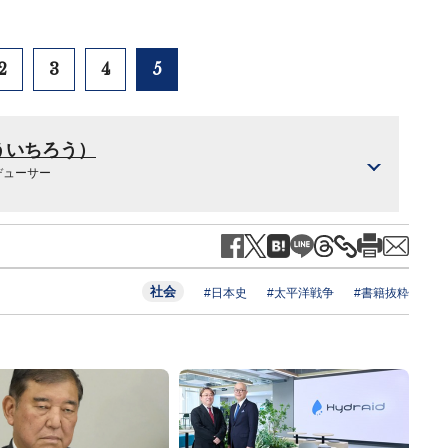
2
3
4
5
ういちろう）
デューサー
社会
#日本史
#太平洋戦争
#書籍抜粋