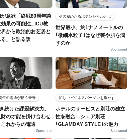
が意欲「終戦80周年談
その秘めたるポテンシャルとは
効果の可能性...ICU教
世界最小、約1ナノメートルの
世界から政治的お芝居と
｢微細水粒子｣はなぜ髪や肌を潤
れる」と語る訳
すのか
Sponsored
5周年の電通が描く未来
忙しいビジネスパーソンを癒やす
磨き続けた課題解決力。
ホテルのサービスと別荘の独立
人財の才能を掛け合わせ
性を融合…シェア別荘
、これからの電通
｢GLAMDAY STYLE｣の魅力
Sponsored
Sponsored