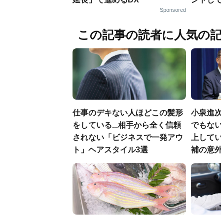
Sponsored
この記事の読者に人気の
仕事のデキない人ほどこの髪形
小泉進
をしている...相手から全く信頼
でもない
されない「ビジネスで一発アウ
上して
ト」ヘアスタイル3選
補の意