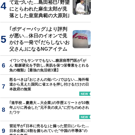
て近づいた…島田裕巳｢野望
にとらわれた麻生太郎が見
落とした皇室典範の大原則｣
｢ボディーバッグ｣より評判
が悪い…休日のイオンで見
かける一発で｢だらしないお
父さん｣になるNGアイテム
イワシでもサンマでもない...糖尿病専門医が｢が
ん･動脈硬化を予防し､美肌を保つ栄養素をとれる
魚の種類｣【最強の魚活術3選】
怒るべきは｢おじさんの短パン｣ではない…海外報
道から見えた国民に省エネを押し付けるだけの日
本政府の無策
｢進学校→慶應大→大企業｣の学歴エリートが10数
年ぶりに再会した"元不良の友人"に打ちのめされ
たワケ
習近平が｢日本に売るな｣と煽った翌日にバレた…
日本企業に6割を握られていた"中国の半導体"の