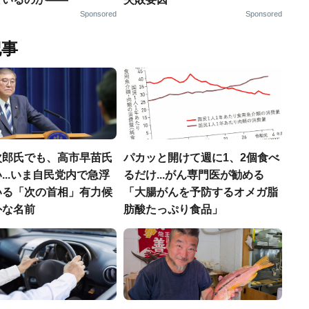
Sponsored
Sponsored
記事
次郎氏でも、高市早苗氏
パカッと開けて週に1、2個食べ
...いま自民党内で急浮
るだけ...がん専門医が勧める
いる「次の首相」有力候
「大腸がんを予防するオメガ脂
外な名前
肪酸たっぷり食品」