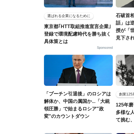
石破首相
選ばれる企業になるために
話」は逆
東京都｢HTT取組推進宣言企業｣
授が「
登録で環境配慮時代を勝ち抜く
見下さ
具体策とは
Sponsored
「プーチン引退後」のロシアは
創業12
解体か、中国の属国か...「大統
125年
領圧勝」で始まるロシア"政
多様な
変"のカウントダウン
て挑む