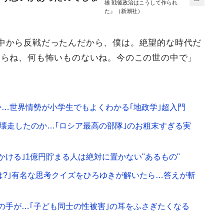
雄 戦後政治はこうして作られ
た』（新潮社）
中から反戦だったんだから、僕は。絶望的な時代だ
たらね、何も怖いものないね。今のこの世の中で」
…世界情勢が小学生でもよくわかる｢地政学｣超入門
は壊走したのか…｢ロシア最高の部隊｣のお粗末すぎる実
ける｣1億円貯まる人は絶対に置かない"あるもの"
には?｣有名な思考クイズをひろゆきが解いたら…答えが斬
の手が…｢子ども同士の性被害｣の耳をふさぎたくなる