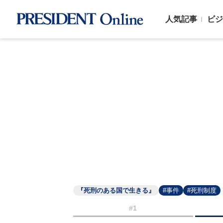
人気記事
ビジ
『死刑のある国で生きる』
#事件
#死刑制度
#1