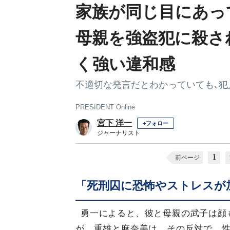
家族が同じ目にあっ
母親を強盗犯に殺さ
く強い違和感
不適切な発言だとわかっていても､犯
PRESIDENT Online
宮下 洋一
+フォロー
ジャーナリスト
1
前ページ
「死刑囚に恐怖やストレスが
勇一によると、彼と母親の武子は顔
が、重雄と麻奈美は、その反対で、