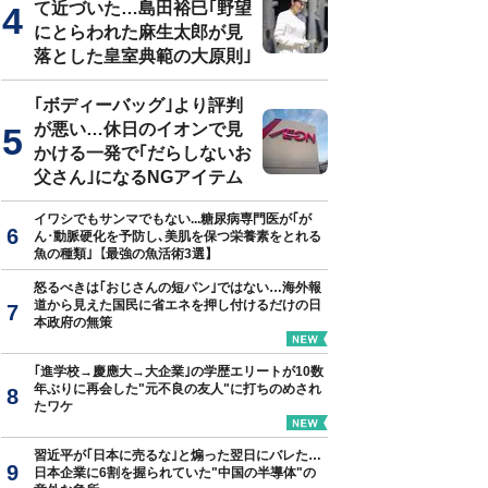
て近づいた…島田裕巳｢野望
にとらわれた麻生太郎が見
落とした皇室典範の大原則｣
｢ボディーバッグ｣より評判
が悪い…休日のイオンで見
かける一発で｢だらしないお
父さん｣になるNGアイテム
イワシでもサンマでもない...糖尿病専門医が｢が
ん･動脈硬化を予防し､美肌を保つ栄養素をとれる
魚の種類｣【最強の魚活術3選】
怒るべきは｢おじさんの短パン｣ではない…海外報
道から見えた国民に省エネを押し付けるだけの日
本政府の無策
｢進学校→慶應大→大企業｣の学歴エリートが10数
年ぶりに再会した"元不良の友人"に打ちのめされ
たワケ
習近平が｢日本に売るな｣と煽った翌日にバレた…
日本企業に6割を握られていた"中国の半導体"の