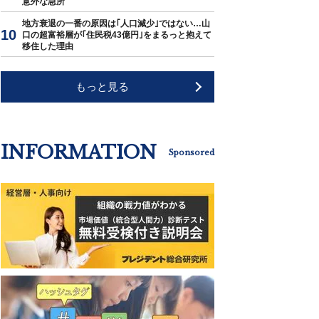
意外な急所
地方衰退の一番の原因は｢人口減少｣ではない…山
口の超富裕層が｢住民税43億円｣をまるっと抱えて
移住した理由
もっと見る
INFORMATION
Sponsored