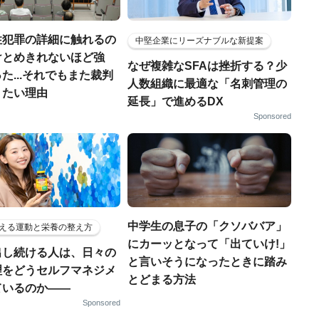
性犯罪の詳細に触れるの
中堅企業にリーズナブルな新提案
けとめきれないほど強
なぜ複雑なSFAは挫折する？少
た...それでもまた裁判
人数組織に最適な「名刺管理の
りたい理由
延長」で進めるDX
Sponsored
中学生の息子の「クソババア」
える運動と栄養の整え方
にカーッとなって「出ていけ!」
出し続ける人は、日々の
と言いそうになったときに踏み
理をどうセルフマネジメ
とどまる方法
ているのか——
Sponsored