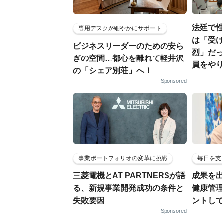
法廷で
専用デスクが細やかにサポート
は「受
ビジネスリーダーのための安ら
烈」だっ
ぎの空間…都心を離れて軽井沢
員をや
の「シェア別荘」へ！
Sponsored
事業ポートフォリオの変革に挑戦
毎日を支
三菱電機とAT PARTNERSが語
成果を
る、新規事業開発成功の条件と
健康管
失敗要因
ントし
Sponsored