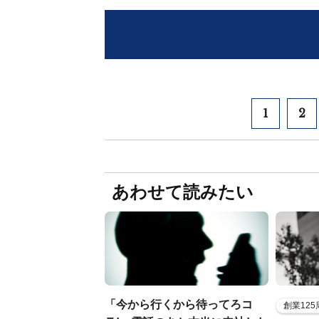
1
2
あわせて読みたい
「今から行くから待ってろコ
創業12