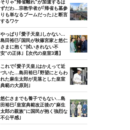
そりゃ"帰省離れ"が加速するは
ずだわ…宗教学者が｢帰省も墓参
りも単なるブームだった｣と断言
するワケ
やっぱり｢愛子天皇｣しかない…
島田裕巳｢国民が秋篠宮家と悠仁
さまに抱く"拭いきれない不
安"の正体｣【次代の皇室3選】
これで｢愛子天皇｣はかえって近
づいた…島田裕巳｢野望にとらわ
れた麻生太郎が見落とした皇室
典範の大原則｣
悠仁さまでも養子でもない…島
田裕巳｢皇室典範改正後の"麻生
太郎の親族"に国民が抱く強烈な
不公平感｣