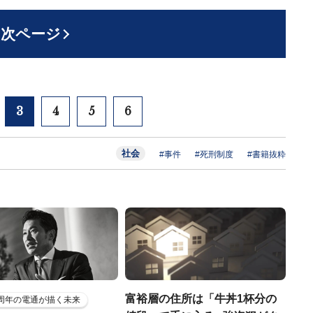
次ページ
3
4
5
6
社会
#事件
#死刑制度
#書籍抜粋
富裕層の住所は「牛丼1杯分の
5周年の電通が描く未来