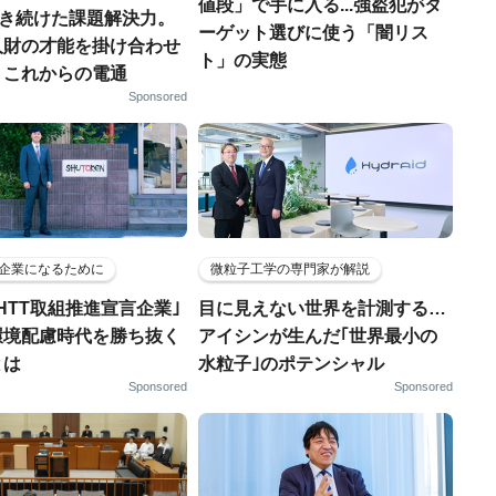
値段」で手に入る...強盗犯がタ
磨き続けた課題解決力。
ーゲット選びに使う「闇リス
人財の才能を掛け合わせ
ト」の実態
、これからの電通
Sponsored
企業になるために
微粒子工学の専門家が解説
HTT取組推進宣言企業｣
目に見えない世界を計測する…
環境配慮時代を勝ち抜く
アイシンが生んだ｢世界最小の
とは
水粒子｣のポテンシャル
Sponsored
Sponsored