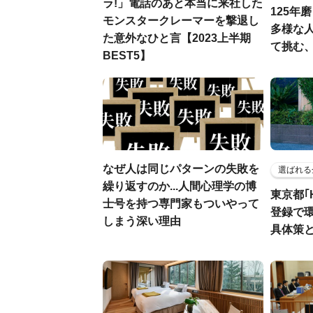
ラ!」電話のあと本当に来社した
125年
モンスタークレーマーを撃退し
多様な
た意外なひと言【2023上半期
て挑む
BEST5】
なぜ人は同じパターンの失敗を
選ばれる
繰り返すのか...人間心理学の博
東京都｢
士号を持つ専門家もついやって
登録で
しまう深い理由
具体策