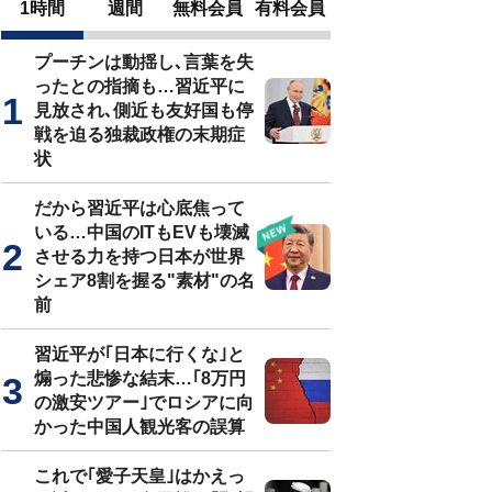
1時間
週間
無料会員
有料会員
プーチンは動揺し､言葉を失
ったとの指摘も…習近平に
見放され､側近も友好国も停
戦を迫る独裁政権の末期症
状
だから習近平は心底焦って
いる…中国のITもEVも壊滅
させる力を持つ日本が世界
シェア8割を握る"素材"の名
前
習近平が｢日本に行くな｣と
煽った悲惨な結末…｢8万円
の激安ツアー｣でロシアに向
かった中国人観光客の誤算
これで｢愛子天皇｣はかえっ