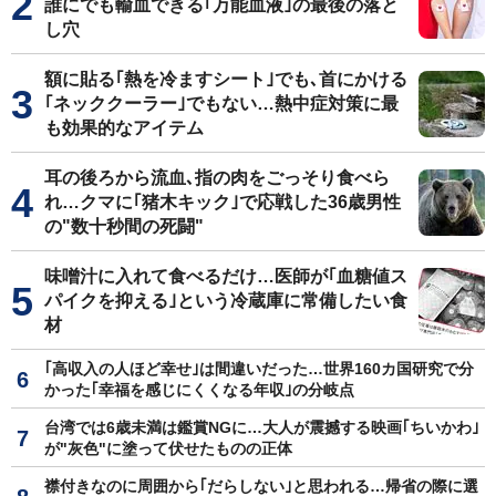
誰にでも輸血できる｢万能血液｣の最後の落と
し穴
額に貼る｢熱を冷ますシート｣でも､首にかける
｢ネッククーラー｣でもない…熱中症対策に最
も効果的なアイテム
耳の後ろから流血､指の肉をごっそり食べら
れ…クマに｢猪木キック｣で応戦した36歳男性
の"数十秒間の死闘"
味噌汁に入れて食べるだけ…医師が｢血糖値ス
パイクを抑える｣という冷蔵庫に常備したい食
材
｢高収入の人ほど幸せ｣は間違いだった…世界160カ国研究で分
かった｢幸福を感じにくくなる年収｣の分岐点
台湾では6歳未満は鑑賞NGに…大人が震撼する映画｢ちいかわ｣
が"灰色"に塗って伏せたものの正体
襟付きなのに周囲から｢だらしない｣と思われる…帰省の際に選