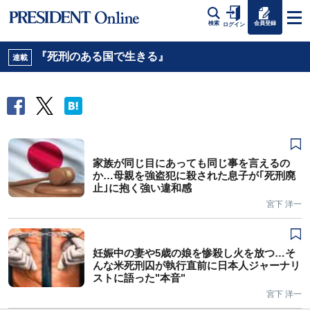
会員登録
検索
ログイン
『死刑のある国で生きる』
連載
家族が同じ目にあっても同じ事を言えるの
か…母親を強盗犯に殺された息子が｢死刑廃
止｣に抱く強い違和感
宮下 洋一
妊娠中の妻や5歳の娘を惨殺し火を放つ…そ
んな米死刑囚が執行直前に日本人ジャーナリ
ストに語った"本音"
宮下 洋一