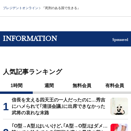
プレジデントオンライン
『死刑のある国で生きる』
INFORMATION
Sponsored
人気記事ランキング
1時間
週間
無料会員
有料会員
信長を支える四天王の一人だったのに…秀吉
にハメられて｢清須会議｣に出席できなかった
武将の哀れな末路
｢O型→A型｣はいいけど､｢A型→O型｣はダメ…