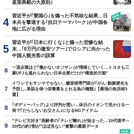
皇室典範の大原則｣
習近平が｢愛国心｣を煽った不気味な結果…日
本兵を撃退する｢抗日テーマパーク｣が中国各
地に広がる理由
習近平が｢日本に行くな｣と煽った悲惨な結
末…｢8万円の激安ツアー｣でロシアに向かった
中国人観光客の誤算
一流企業ほど｢働かないオジサン｣が増殖していく…トヨタも三
菱UFJも逃れられない日本企業だけの"構造的欠陥"
イワシでもサンマでもない...糖尿病専門医が｢がん･動脈硬化を
予防し､美肌を保つ栄養素をとれる魚の種類｣【最強の魚活術3
選】
｢ボディーバッグ｣より評判が悪い…休日のイオンで見かける一
発で｢だらしないお父さん｣になるNGアイテム
"テレビ大好き"高齢者の｢テレビ離れ｣が始まった…10代後半～
20代の約7割が"ほぼ見ない"衝撃の最新データ