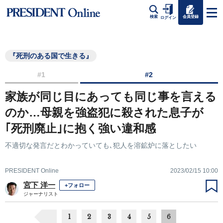
会員登録
検索
ログイン
『死刑のある国で生きる』
#1
#2
家族が同じ目にあっても同じ事を言える
のか…母親を強盗犯に殺された息子が
｢死刑廃止｣に抱く強い違和感
不適切な発言だとわかっていても､犯人を溶鉱炉に落としたい
PRESIDENT Online
2023/02/15 10:00
宮下 洋一
+フォロー
ジャーナリスト
1
2
3
4
5
6