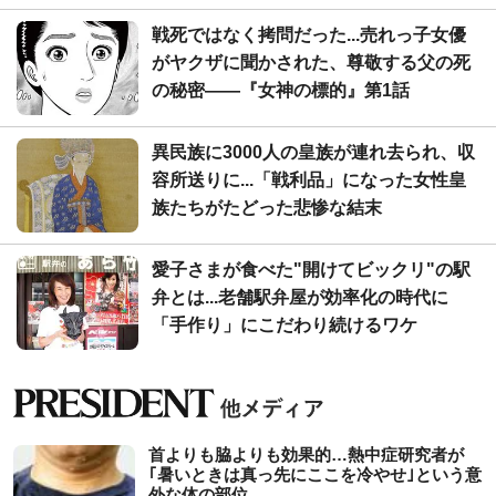
戦死ではなく拷問だった...売れっ子女優
がヤクザに聞かされた、尊敬する父の死
の秘密――『女神の標的』第1話
異民族に3000人の皇族が連れ去られ、収
容所送りに...「戦利品」になった女性皇
族たちがたどった悲惨な結末
愛子さまが食べた"開けてビックリ"の駅
弁とは...老舗駅弁屋が効率化の時代に
「手作り」にこだわり続けるワケ
首よりも脇よりも効果的…熱中症研究者が
｢暑いときは真っ先にここを冷やせ｣という意
外な体の部位