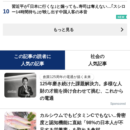
習近平が｢日本に行くな｣と煽っても､寿司は奪えない…｢スシロ
ー14時間待ち｣が映し出す中国人客の本音
もっと見る
この記事の読者に
社会の
人気の記事
人気記事
創業125周年の電通が描く未来
125年磨き続けた課題解決力。多様な人
財の才能を掛け合わせて挑む、これから
の電通
Sponsored
カルシウムでもビタミンCでもない...骨密
度と認知機能に直結「98%の日本人が不
足する栄養素」を取れる食材