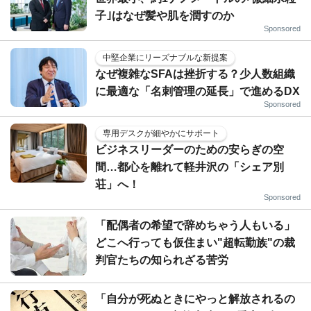
子｣はなぜ髪や肌を潤すのか
Sponsored
中堅企業にリーズナブルな新提案
なぜ複雑なSFAは挫折する？少人数組織
に最適な「名刺管理の延長」で進めるDX
Sponsored
専用デスクが細やかにサポート
ビジネスリーダーのための安らぎの空
間…都心を離れて軽井沢の「シェア別
荘」へ！
Sponsored
「配偶者の希望で辞めちゃう人もいる」
どこへ行っても仮住まい"超転勤族"の裁
判官たちの知られざる苦労
「自分が死ぬときにやっと解放されるの