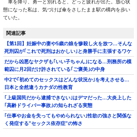
車を降り、勇一と別れると、どっと疲れが出た。放心状
態になった私は、気づけば傘をさしたまま駅の構内を歩い
ていた。
関連記事
【第1回】妊娠中の妻や5歳の娘を惨殺し火を放つ…そんな
死刑囚が｢これで死刑はおかしい｣と身勝手に主張するワケ
だから凶悪なヤクザも｢いい子ちゃん｣になる…刑務所の模
範囚に月2回だけ許されている｢ご褒美｣の中身
中2で｢初めてのセックスはどんな状況か｣を考えさせる…
日本と全然違うカナダの性教育
｢上級国民だから逮捕できない｣はデマだった…大炎上した
｢高齢ドライバー事故｣の知られざる実態
｢仕事やお金を失ってもやめられない｣性欲の強さと関係な
く発症する"セックス依存症"の怖さ