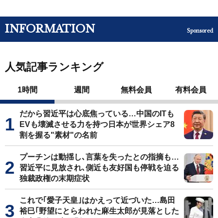
INFORMATION
Sponsored
人気記事ランキング
1時間
週間
無料会員
有料会員
だから習近平は心底焦っている…中国のITも
EVも壊滅させる力を持つ日本が世界シェア8
割を握る"素材"の名前
プーチンは動揺し､言葉を失ったとの指摘も…
習近平に見放され､側近も友好国も停戦を迫る
独裁政権の末期症状
これで｢愛子天皇｣はかえって近づいた…島田
裕巳｢野望にとらわれた麻生太郎が見落とした