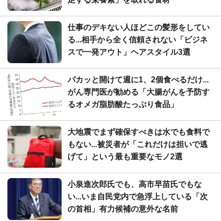
仕事のデキない人ほどこの髪形をしてい
る...相手から全く信頼されない「ビジネ
スで一発アウト」ヘアスタイル3選
パカッと開けて週に1、2個食べるだけ...
がん専門医が勧める「大腸がんを予防す
るオメガ脂肪酸たっぷり食品」
大地震でまず確保すべきは水でも食料で
もない...被災者が「これだけは担いで逃
げて」という最も重要なモノ2選
小泉進次郎氏でも、高市早苗氏でもな
い...いま自民党内で急浮上している「次
の首相」有力候補の意外な名前