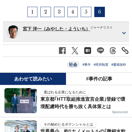
1
2
3
4
5
6
ジャーナリスト
宮下 洋一（みやした・よういち）
社会
#事件
#死刑制度
#書籍抜粋
あわせて読みたい
#事件の記事
選ばれる企業になるために
東京都｢HTT取組推進宣言企業｣登録で環
境配慮時代を勝ち抜く具体策とは
Sponsored
その秘めたるポテンシャルとは
世界最小、約1ナノメートルの｢微細水粒