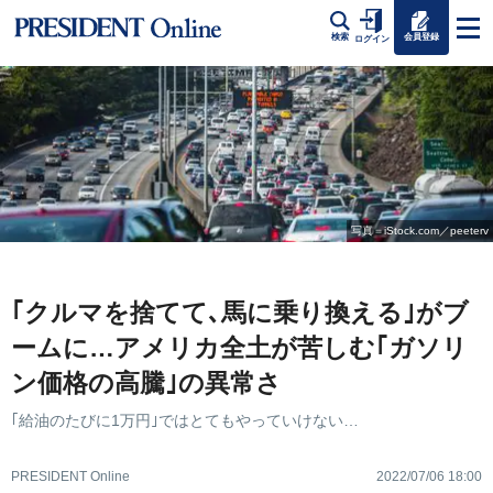
会員登録
検索
ログイン
写真＝iStock.com／peeterv
｢クルマを捨てて､馬に乗り換える｣がブ
ームに…アメリカ全土が苦しむ｢ガソリ
ン価格の高騰｣の異常さ
｢給油のたびに1万円｣ではとてもやっていけない…
PRESIDENT Online
2022/07/06 18:00