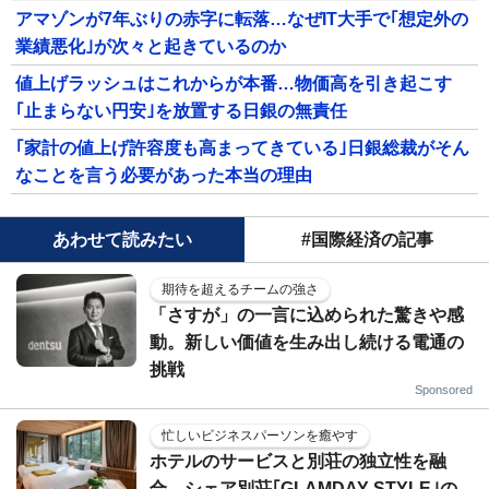
アマゾンが7年ぶりの赤字に転落…なぜIT大手で｢想定外の
業績悪化｣が次々と起きているのか
値上げラッシュはこれからが本番…物価高を引き起こす
｢止まらない円安｣を放置する日銀の無責任
｢家計の値上げ許容度も高まってきている｣日銀総裁がそん
なことを言う必要があった本当の理由
あわせて読みたい
#国際経済の記事
期待を超えるチームの強さ
「さすが」の一言に込められた驚きや感
動。新しい価値を生み出し続ける電通の
挑戦
Sponsored
忙しいビジネスパーソンを癒やす
ホテルのサービスと別荘の独立性を融
合…シェア別荘｢GLAMDAY STYLE｣の