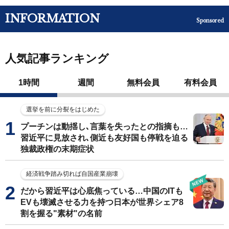
INFORMATION
Sponsored
人気記事ランキング
1時間
週間
無料会員
有料会員
選挙を前に分裂をはじめた
プーチンは動揺し､言葉を失ったとの指摘も…
習近平に見放され､側近も友好国も停戦を迫る
独裁政権の末期症状
経済戦争踏み切れば自国産業崩壊
だから習近平は心底焦っている…中国のITも
EVも壊滅させる力を持つ日本が世界シェア8
割を握る"素材"の名前