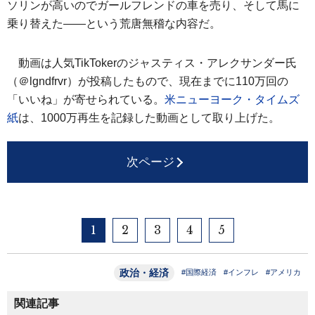
ソリンが高いのでガールフレンドの車を売り、そして馬に
乗り替えた――という荒唐無稽な内容だ。
動画は人気TikTokerのジャスティス・アレクサンダー氏
（＠lgndfrvr）が投稿したもので、現在までに110万回の
「いいね」が寄せられている。
米ニューヨーク・タイムズ
紙
は、1000万再生を記録した動画として取り上げた。
次ページ
1
2
3
4
5
政治・経済
#国際経済
#インフレ
#アメリカ
関連記事