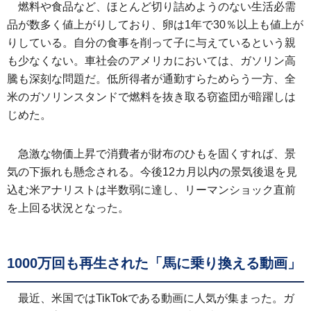
燃料や食品など、ほとんど切り詰めようのない生活必需
品が数多く値上がりしており、卵は1年で30％以上も値上が
りしている。自分の食事を削って子に与えているという親
も少なくない。車社会のアメリカにおいては、ガソリン高
騰も深刻な問題だ。低所得者が通勤すらためらう一方、全
米のガソリンスタンドで燃料を抜き取る窃盗団が暗躍しは
じめた。
急激な物価上昇で消費者が財布のひもを固くすれば、景
気の下振れも懸念される。今後12カ月以内の景気後退を見
込む米アナリストは半数弱に達し、リーマンショック直前
を上回る状況となった。
1000万回も再生された「馬に乗り換える動画」
最近、米国ではTikTokである動画に人気が集まった。ガ