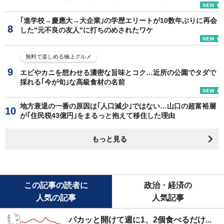
｢進学校→慶應大→大企業｣の学歴エリートが10数年ぶりに再会
した"元不良の友人"に打ちのめされたワケ
無料で楽しめる極上グルメ
エビやカニを想わせる濃密な旨味とコク…近所の公園でタダで
採れる｢今が旬｣な高級食材の名前
地方衰退の一番の原因は｢人口減少｣ではない…山口の超富裕層
が｢住民税43億円｣をまるっと抱えて移住した理由
もっと見る
この記事の読者に
政治・経済の
人気の記事
人気記事
パカッと開けて週に1、2個食べるだけ...