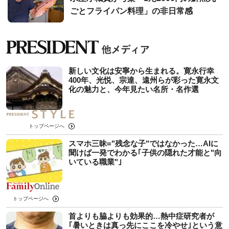
ごとフライパン料理」の非日常感
新しい文化は安寧から生まれる。寛永行幸
400年、光悦、宗達、遠州らが彩った寛永文
化の魅力と、今年見たい名所・名作選
トップページへ
スマホ三昧="残念な子"ではなかった…AIに
聞けば一発でわかる｢子供の隠れた才能と"向
いている職業"｣
トップページへ
首よりも脇よりも効果的…熱中症研究者が
｢暑いときは真っ先にここを冷やせ｣という意