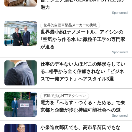
魅力
Sponsored
世界的自動車部品メーカーの挑戦
世界最小約1ナノメートル、アイシンの
｢空気から作る水｣に微粒子工学の専門家
が迫る
Sponsored
仕事のデキない人ほどこの髪形をしてい
る...相手から全く信頼されない「ビジネ
スで一発アウト」ヘアスタイル3選
官民で挑むHTTアクション
電力を「へらす・つくる・ためる」で東
京都と企業が歩む持続可能社会への道
Sponsored
小泉進次郎氏でも、高市早苗氏でもな