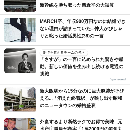
新幹線を勝ち取った習近平の大誤算
MARCH卒、年収900万円なのに結婚でき
ない理由が詰まっていた...仲人がぴしゃ
りと叱った婚活男性(36)の一言
期待を超えるチームの強さ
「さすが」の一言に込められた驚きや感
動。新しい価値を生み出し続ける電通の
挑戦
Sponsored
新大阪駅から15分なのに巨大廃墟がそび
える...「消えた終着駅」が映し出す昭和
のニュータウンの栄枯盛衰
外食するより断然ラクでお得で美味...元
水産庁職員が考案「1尾2000円の鮮魚丸