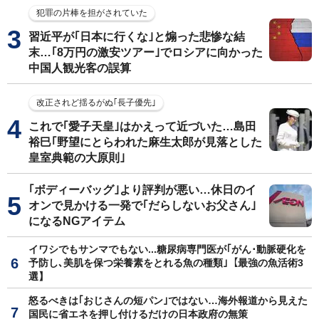
犯罪の片棒を担がされていた
習近平が｢日本に行くな｣と煽った悲惨な結
末…｢8万円の激安ツアー｣でロシアに向かった
中国人観光客の誤算
改正されど揺るがぬ｢長子優先｣
これで｢愛子天皇｣はかえって近づいた…島田
裕巳｢野望にとらわれた麻生太郎が見落とした
皇室典範の大原則｣
｢ボディーバッグ｣より評判が悪い…休日のイ
オンで見かける一発で｢だらしないお父さん｣
になるNGアイテム
イワシでもサンマでもない...糖尿病専門医が｢がん･動脈硬化を
予防し､美肌を保つ栄養素をとれる魚の種類｣【最強の魚活術3
選】
怒るべきは｢おじさんの短パン｣ではない…海外報道から見えた
国民に省エネを押し付けるだけの日本政府の無策