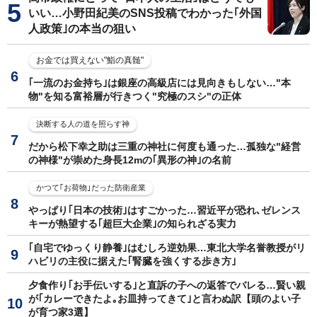
いい…小野田紀美のSNS投稿でわかった｢外国
人政策｣の本当の狙い
お金では買えない"鮨の真髄"
｢一流のお金持ち｣は銀座の高級店には見向きもしない…"本
物"を知る富裕層が行きつく"究極のスシ"の正体
決断する人の道を照らす神
だから松下幸之助は三重の神社に何度も通った…孤独な"経営
の神様"が崇めた身長12mの｢異形の神｣の名前
かつて｢お荷物｣だった防衛産業
やっぱり｢日本の技術｣はすごかった…習近平が恐れ､ゼレンス
キーが熱望する｢超巨大企業｣の知られざる実力
｢自宅でゆっくり静養｣はむしろ逆効果…東北大学名誉教授がリ
ハビリの主役に据えた｢腎臓を強くする歩き方｣
夕食作り｢お手伝いする｣と直訴の子への返答でバレる…賢い親
が｢カレーできたよ｡お皿持ってきて｣と言わぬ訳【頭のよい子
が育つ家3選】