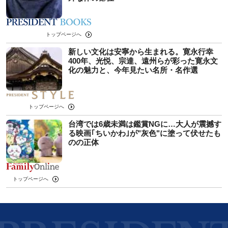
トップページへ
新しい文化は安寧から生まれる。寛永行幸
400年、光悦、宗達、遠州らが彩った寛永文
化の魅力と、今年見たい名所・名作選
トップページへ
台湾では6歳未満は鑑賞NGに…大人が震撼す
る映画｢ちいかわ｣が"灰色"に塗って伏せたも
のの正体
トップページへ