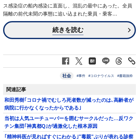
ス感染症の船内感染に直面し、混乱の最中にあった。全員
隔離の前代未聞の事態に追い込まれた乗員・乗客…
続きを読む
社会
#事件
#コロナウイルス
#書籍抜粋
関連記事
和田秀樹｢コロナ禍でむしろ死者数が減ったのは､高齢者が
病院に行かなくなったからである｣
当初は人気ユーチューバーを囲むサークルだった…反ワク
チン集団｢神真都Q｣が過激化した根本原因
｢精神科医が見ればすぐにわかる｣"毒親"ぶりが表れる診察