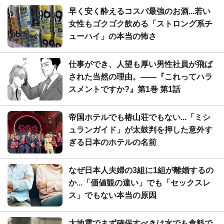
早く安く酔えるコスパ最強のお酒...若い
女性もゴクゴク飲める「ストロング系チ
ューハイ」の本当の怖さ
仕事ができ、人望も厚い男性社員が飛ば
された当然の理由。――『これってハラ
スメントですか?』第1巻 第1話
帝国ホテルでも椿山荘でもない...「ミシ
ュランガイド」が太鼓判を押した意外す
ぎる日本のホテルの名前
なぜ日本人夫婦の3組に1組が離婚するの
か...「価値観の違い」でも「セックスレ
ス」でもない本当の原因
大地震でまず確保すべきは水でも食料で