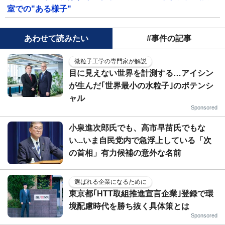
室での"ある様子"
あわせて読みたい
#事件の記事
微粒子工学の専門家が解説
目に見えない世界を計測する…アイシン
が生んだ｢世界最小の水粒子｣のポテンシ
ャル
Sponsored
小泉進次郎氏でも、高市早苗氏でもな
い...いま自民党内で急浮上している「次
の首相」有力候補の意外な名前
選ばれる企業になるために
東京都｢HTT取組推進宣言企業｣登録で環
境配慮時代を勝ち抜く具体策とは
Sponsored