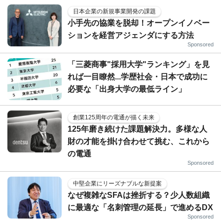
日本企業の新規事業開発の課題
小手先の協業を脱却！オープンイノベー
ションを経営アジェンダにする方法
Sponsored
「三菱商事"採用大学"ランキング」を見
れば一目瞭然...学歴社会・日本で成功に
必要な「出身大学の最低ライン」
創業125周年の電通が描く未来
125年磨き続けた課題解決力。多様な人
財の才能を掛け合わせて挑む、これから
の電通
Sponsored
中堅企業にリーズナブルな新提案
なぜ複雑なSFAは挫折する？少人数組織
に最適な「名刺管理の延長」で進めるDX
Sponsored