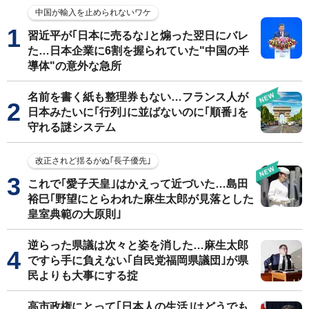
中国が輸入を止められないワケ
習近平が｢日本に売るな｣と煽った翌日にバレ
た…日本企業に6割を握られていた"中国の半
導体"の意外な急所
名前を書く紙も整理券もない…フランス人が
日本みたいに｢行列｣に並ばないのに｢順番｣を
守れる謎システム
改正されど揺るがぬ｢長子優先｣
これで｢愛子天皇｣はかえって近づいた…島田
裕巳｢野望にとらわれた麻生太郎が見落とした
皇室典範の大原則｣
逆らった県議は次々と姿を消した…麻生太郎
ですら手に負えない｢自民党福岡県議団｣が県
民よりも大事にする掟
高市政権にとって｢日本人の生活｣はどうでも