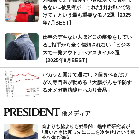
もない...被災者が「これだけは担いで逃
げて」という最も重要なモノ2選【2025
年7月BEST】
仕事のデキない人ほどこの髪形をしてい
る...相手から全く信頼されない「ビジネ
スで一発アウト」ヘアスタイル3選
【2025年9月BEST】
パカッと開けて週に1、2個食べるだけ...
がん専門医が勧める「大腸がんを予防す
るオメガ脂肪酸たっぷり食品」
首よりも脇よりも効果的…熱中症研究者が
｢暑いときは真っ先にここを冷やせ｣という意
外な体の部位