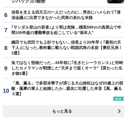
シパック｣の秘密
信長を支える四天王の一人だったのに…秀吉にハメられて｢清
須会議｣に出席できなかった武将の哀れな末路
｢サンダル登山の若者｣より実は危険…標高599ｍの高尾山で年
間100件超の遭難事故を起こしている"張本人"
織田でも武田でも上杉でもない…信長より20年早く｢最初の天
下人｣になった､教科書に載らない戦国武将の名前【豊臣兄弟！
3選】
魚ではなく怪物だった…44年前に｢生きたシーラカンス｣と対峙
したカメラマンが戦慄した"天井まで届くオーラ"【変わった生
き物3選】
「風、薫る」で多部未華子が演じる大山捨松はなぜ20歳上の宿
敵・薩摩の軍人と結婚したか...親友に吐露した本音【風、薫る
３選】
もっと見る