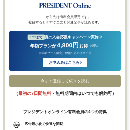
ここから先は有料会員限定です。
登録すると今すぐ全文と関連記事が読めます。
夏の入会応援キャンペーン実施中
8/31まで
4,800円
年額プランが
お得
（税込）
※年額プラン限定／他割引との併用不可
お申込みはこちら
今すぐ登録して続きを読む
（
最初の7日間無料
・無料期間内はいつでも解約可）
プレジデントオンライン有料会員の4つの特典
広告最小化で快適な閲覧