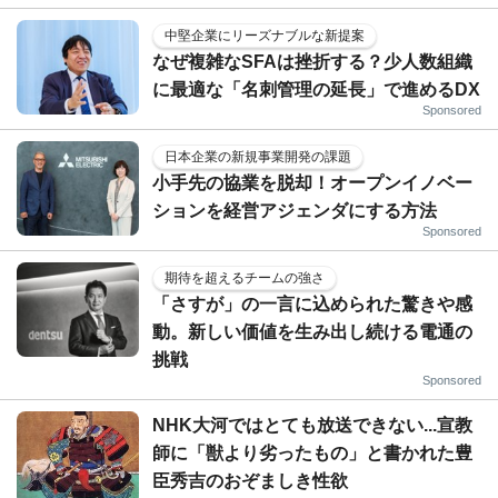
中堅企業にリーズナブルな新提案
なぜ複雑なSFAは挫折する？少人数組織
に最適な「名刺管理の延長」で進めるDX
Sponsored
日本企業の新規事業開発の課題
小手先の協業を脱却！オープンイノベー
ションを経営アジェンダにする方法
Sponsored
期待を超えるチームの強さ
「さすが」の一言に込められた驚きや感
動。新しい価値を生み出し続ける電通の
挑戦
Sponsored
NHK大河ではとても放送できない...宣教
師に「獣より劣ったもの」と書かれた豊
臣秀吉のおぞましき性欲