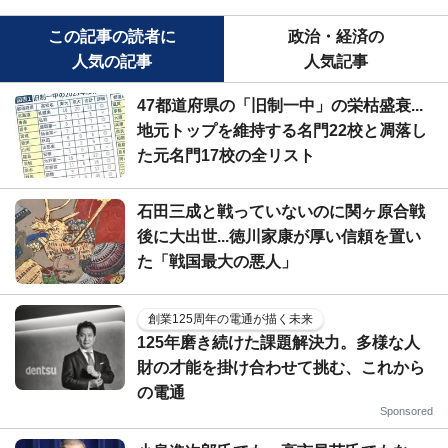
この記事の読者に
政治・経済の
人気の記事
人気記事
47都道府県の「旧制一中」の栄枯盛衰...
地元トップを維持する名門22校と凋落し
た元名門17校の全リスト
石田三成と戦っていないのに関ヶ原合戦
後に大出世...徳川家康が厚い信頼を置い
た「戦国最大の悪人」
創業125周年の電通が描く未来
125年磨き続けた課題解決力。多様な人
財の才能を掛け合わせて挑む、これから
の電通
Sponsored