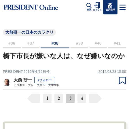
会員登録
検索
ログイン
大前研一の日本のカラクリ
#36
#37
#38
#39
#40
#41
橋下市長が嫌いな人は、なぜ嫌いなのか
PRESIDENT 2012年4月2日号
2012/03/28 15:00
大前 研一
+フォロー
ビジネス・ブレークスルー大学学長
1
2
3
4