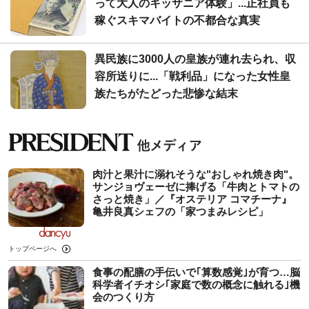
って大人のキッザニア体験」...正社員も
稼ぐスキマバイトの不都合な真実
異民族に3000人の皇族が連れ去られ、収
容所送りに...「戦利品」になった女性皇
族たちがたどった悲惨な結末
肉汁と果汁に溺れそうな"おしゃれ焼き肉"。
サンジョヴェーゼに捧げる「牛肉とトマトの
さっと焼き」／『オステリア コマチーナ』
亀井良真シェフの「家つまみレシピ」
トップページへ
食事の配膳の手伝いで｢算数感覚｣が育つ…脳
科学者イチオシ｢家庭で数の概念に触れる｣機
会のつくり方