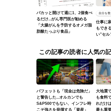
パカッと開けて週に1、2個食べ
自分を整
るだけ...がん専門医が勧める
仕事に
「大腸がんを予防するオメガ脂
もでき
肪酸たっぷり食品」
い”セ
この記事の読者に人気の
バフェットも「現金は危険だ」
大地震
と警告した...オルカンでも
も食料で
S&P500でもない、インフレ時
れだけ
こそ強さを発揮する「資産」
最も重要