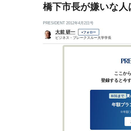
橋下市長が嫌いな人
PRESIDENT 2012年4月2日号
大前 研一
+フォロー
ビジネス・ブレークスルー大学学長
前ペー
ここか
登録すると今
夏
8/31まで
年額プラ
※年額