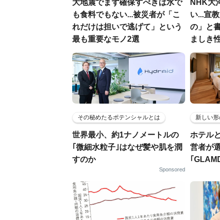
大地震でまず確保すべきは水で
NHK大
も食料でもない...被災者が「こ
い...
れだけは担いで逃げて」という
の」と
最も重要なモノ2選
ましき
その秘めたるポテンシャルとは
新しい形
世界最小、約1ナノメートルの
ホテル
｢微細水粒子｣はなぜ髪や肌を潤
営者が
すのか
｢GLAM
Sponsored