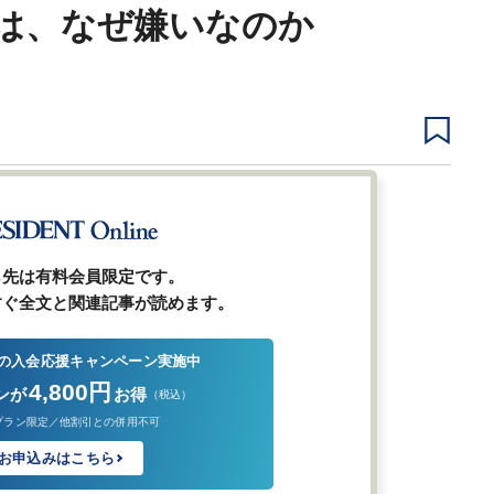
は、なぜ嫌いなのか
1
2
3
4
ジ
ら先は有料会員限定です。
すぐ全文と関連記事が読めます。
の入会応援キャンペーン実施中
4,800円
ンが
お得
（税込）
プラン限定／他割引との併用不可
お申込みはこちら