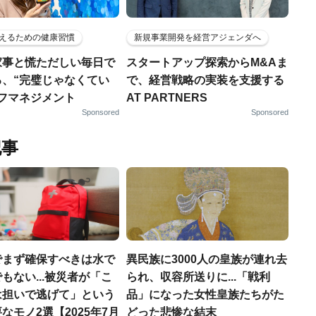
えるための健康習慣
新規事業開発を経営アジェンダへ
家事と慌ただしい毎日で
スタートアップ探索からM&Aま
る、“完璧じゃなくてい
で、経営戦略の実装を支援する
ルフマネジメント
AT PARTNERS
Sponsored
Sponsored
記事
でまず確保すべきは水で
異民族に3000人の皇族が連れ去
もない...被災者が「こ
られ、収容所送りに...「戦利
は担いで逃げて」という
品」になった女性皇族たちがた
なモノ2選【2025年7月
どった悲惨な結末