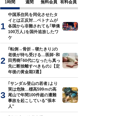
1時間
週間
無料会員
有料会員
中国系住民を同化させたタ
イとは正反対…ベトナムが
各国から非難されても｢華僑
100万人｣を国外追放したワ
ケ
｢転倒→骨折→寝たきり｣の
老後が待ち受ける…医師･和
田秀樹｢60代になったら真っ
先に断捨離すべきもの｣【定
年後の黄金期3選】
｢サンダル登山の若者｣より
実は危険…標高599ｍの高
尾山で年間100件超の遭難
事故を起こしている"張本
人"