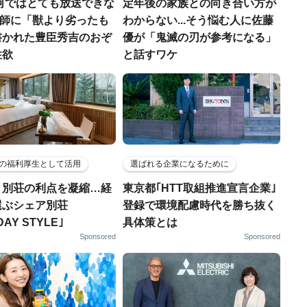
河ではとても放送できな
定年後の家族との向き合い方が
宣教師に「獣より劣ったも
わからない...そう悩む人に佐藤
書かれた豊臣秀吉のおぞ
優が「鬼滅の刃が参考になる」
性欲
と話すワケ
の福利厚生として活用
選ばれる企業になるために
と別荘の利点を凝縮…経
東京都｢HTT取組推進宣言企業｣
選ぶシェア別荘
登録で環境配慮時代を勝ち抜く
DAY STYLE｣
具体策とは
Sponsored
Sponsored