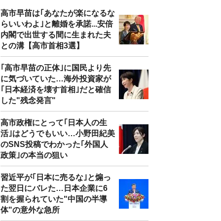
高市早苗は｢あなたが楽になるな
らいいわよ｣と離婚を承諾...安倍
内閣で出世する間に生まれた夫
との溝【高市首相3選】
｢高市早苗の正体｣に国民より先
に気づいていた…海外投資家が
｢日本経済を壊す首相｣だと確信
した"残念発言"
高市政権にとって｢日本人の生
活｣はどうでもいい…小野田紀美
のSNS投稿でわかった｢外国人
政策｣の本当の狙い
習近平が｢日本に売るな｣と煽っ
た翌日にバレた…日本企業に6
割を握られていた"中国の半導
体"の意外な急所