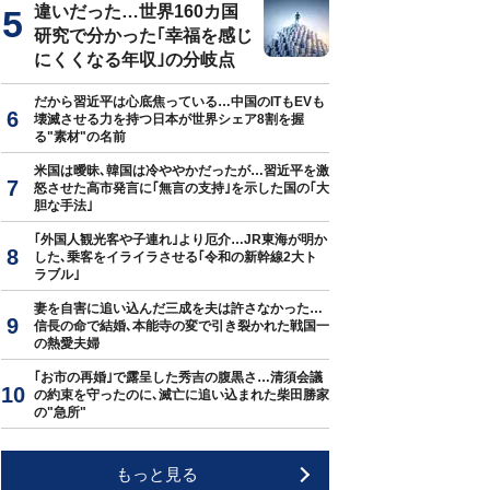
違いだった…世界160カ国
研究で分かった｢幸福を感じ
にくくなる年収｣の分岐点
だから習近平は心底焦っている…中国のITもEVも
壊滅させる力を持つ日本が世界シェア8割を握
る"素材"の名前
米国は曖昧､韓国は冷ややかだったが…習近平を激
怒させた高市発言に｢無言の支持｣を示した国の｢大
胆な手法｣
｢外国人観光客や子連れ｣より厄介…JR東海が明か
した､乗客をイライラさせる｢令和の新幹線2大ト
ラブル｣
妻を自害に追い込んだ三成を夫は許さなかった…
信長の命で結婚､本能寺の変で引き裂かれた戦国一
の熱愛夫婦
｢お市の再婚｣で露呈した秀吉の腹黒さ…清須会議
の約束を守ったのに､滅亡に追い込まれた柴田勝家
の"急所"
もっと見る