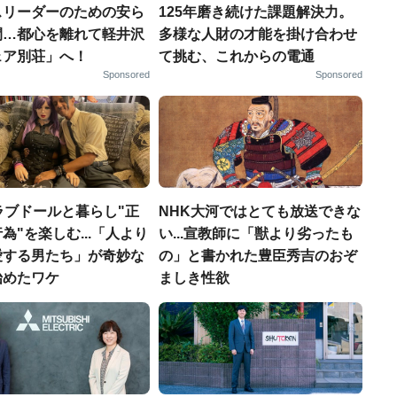
スリーダーのための安ら
125年磨き続けた課題解決力。
間…都心を離れて軽井沢
多様な人財の才能を掛け合わせ
ェア別荘」へ！
て挑む、これからの電通
Sponsored
Sponsored
ラブドールと暮らし"正
NHK大河ではとても放送できな
為"を楽しむ...「人より
い...宣教師に「獣より劣ったも
愛する男たち」が奇妙な
の」と書かれた豊臣秀吉のおぞ
始めたワケ
ましき性欲