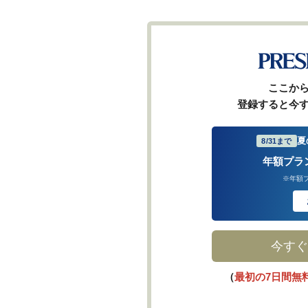
ここか
登録すると今
夏
8/31まで
年額プラ
※年額
今すぐ
（
最初の7日間無