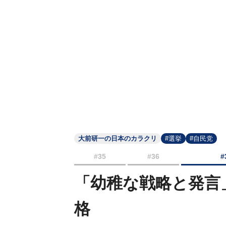
大前研一の日本のカラクリ
#選挙
#自民党
#35
#36
#
「幼稚な戦略と発言
格