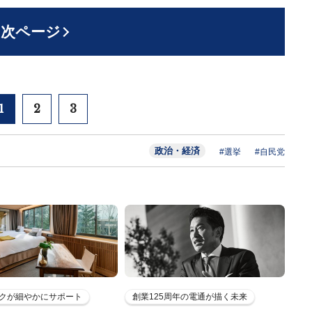
次ページ
1
2
3
政治・経済
#選挙
#自民党
クが細やかにサポート
創業125周年の電通が描く未来