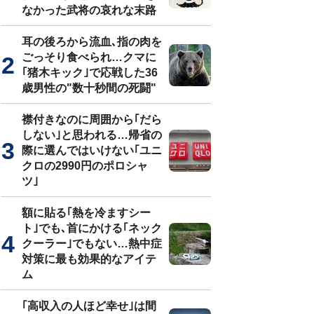
なかった武将の哀れな末路
耳の後ろから流血､指の肉を
ごっそり食べられ…クマに
｢猪木キック｣で応戦した36
歳男性の"数十秒間の死闘"
襟付きなのに周囲から｢だら
しない｣と思われる…帰省の
際に選んではいけない｢ユニ
クロの2990円のポロシャ
ツ｣
額に貼る｢熱を冷ますシー
ト｣でも､首にかける｢ネック
クーラー｣でもない…熱中症
対策に最も効果的なアイテ
ム
｢高収入の人ほど幸せ｣は間