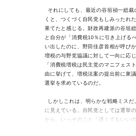
それにしても、最近の谷垣禎一総裁
くと、つくづく自民党もしみったれ
果てたと感じる。財政再建派の谷垣
と自分が「消費税10％に引き上げる
い出したのに、野田佳彦首相が呼び
増税の与野党協議に対して一向に応
「消費税増税は民主党のマニフェス
由に挙げて、増税法案の提出前に衆
選挙を求めているのだ。
しかしこれは、明らかな戦略ミスだ
に見えている。自民党としては選挙
から、いっそのこと「遅くてもいい