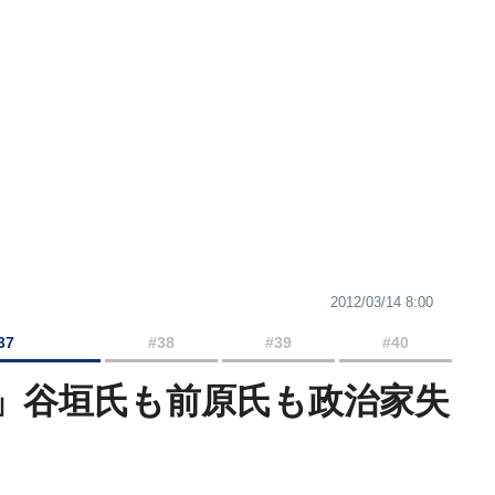
2012/03/14 8:00
37
#38
#39
#40
」谷垣氏も前原氏も政治家失