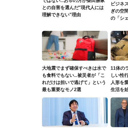
ではない...お市の方が柴田勝家
ビジネ
との自害を選んだ"現代人には
ぎの空
理解できない"理由
の「シ
大地震でまず確保すべきは水で
11体の
も食料でもない...被災者が「こ
しい性行
れだけは担いで逃げて」という
人形を
最も重要なモノ2選
生活を