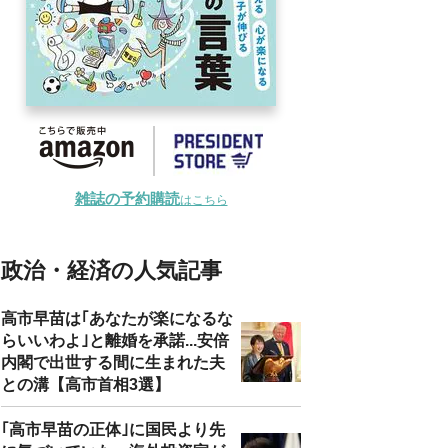
雑誌の予約購読
はこちら
政治・経済の人気記事
高市早苗は｢あなたが楽になるな
らいいわよ｣と離婚を承諾...安倍
内閣で出世する間に生まれた夫
との溝【高市首相3選】
｢高市早苗の正体｣に国民より先