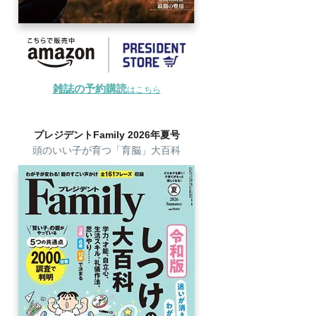
雑誌の予約購読
はこちら
プレジデントFamily 2026年夏号
頭のいい子が育つ「育脳」大百科