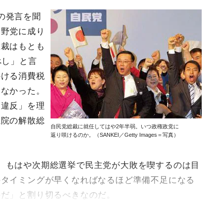
の発言を聞
た野党に成り
総裁はもとも
べし」と言
かける消費税
じなかった。
ト違反」を理
議院の解散総
自民党総裁に就任してはや2年半弱。いつ政権政党に
返り咲けるのか。（SANKEI／Getty Images＝写真）
。もはや次期総選挙で民主党が大敗を喫するのは目
のタイミングが早くなればなるほど準備不足になる
のだ」と割り切るべきなのだ。