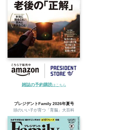
雑誌の予約購読
はこちら
プレジデントFamily 2026年夏号
頭のいい子が育つ「育脳」大百科