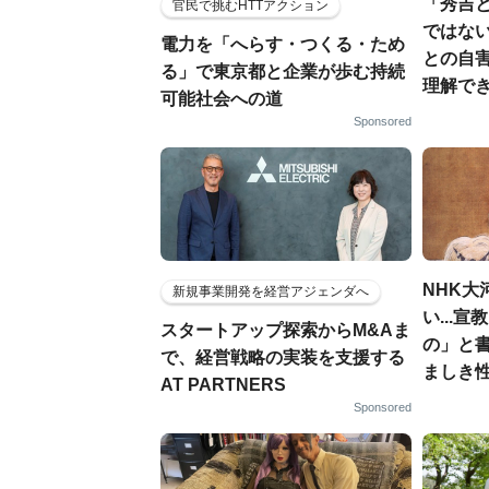
「秀吉
官民で挑むHTTアクション
ではない
電力を「へらす・つくる・ため
との自
る」で東京都と企業が歩む持続
理解でき
可能社会への道
Sponsored
NHK大
新規事業開発を経営アジェンダへ
い...
スタートアップ探索からM&Aま
の」と
で、経営戦略の実装を支援する
ましき
AT PARTNERS
Sponsored