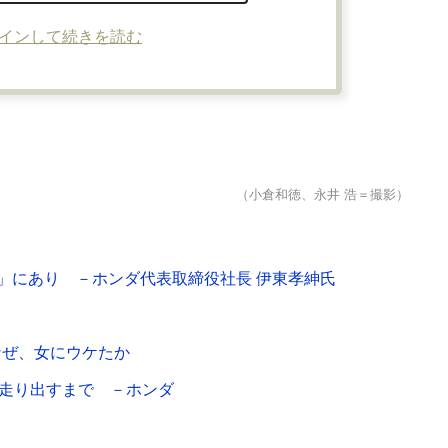
インして続きを読む
（小倉和徳、永井 浩＝撮影）
」にあり －ホンダ代表取締役社長 伊東孝紳氏
なぜ、女にウケたか
が走り出すまで －ホンダ