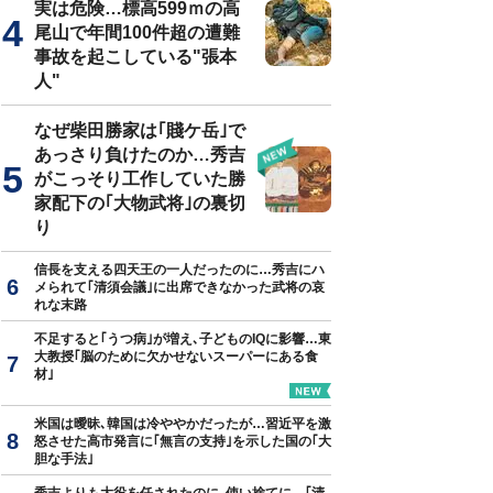
実は危険…標高599ｍの高
尾山で年間100件超の遭難
事故を起こしている"張本
人"
なぜ柴田勝家は｢賤ケ岳｣で
あっさり負けたのか…秀吉
がこっそり工作していた勝
家配下の｢大物武将｣の裏切
り
信長を支える四天王の一人だったのに…秀吉にハ
メられて｢清須会議｣に出席できなかった武将の哀
れな末路
不足すると｢うつ病｣が増え､子どものIQに影響…東
大教授｢脳のために欠かせないスーパーにある食
材｣
米国は曖昧､韓国は冷ややかだったが…習近平を激
怒させた高市発言に｢無言の支持｣を示した国の｢大
胆な手法｣