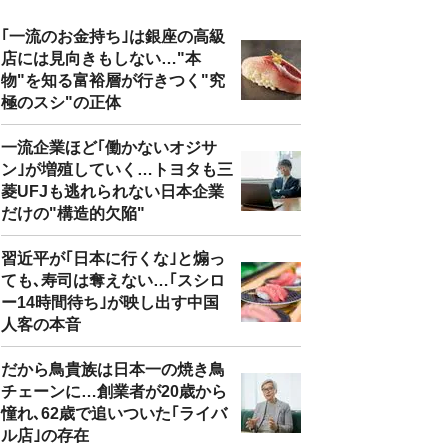
｢一流のお金持ち｣は銀座の高級
店には見向きもしない…"本
物"を知る富裕層が行きつく"究
極のスシ"の正体
一流企業ほど｢働かないオジサ
ン｣が増殖していく…トヨタも三
菱UFJも逃れられない日本企業
だけの"構造的欠陥"
習近平が｢日本に行くな｣と煽っ
ても､寿司は奪えない…｢スシロ
ー14時間待ち｣が映し出す中国
人客の本音
だから鳥貴族は日本一の焼き鳥
チェーンに…創業者が20歳から
憧れ､62歳で追いついた｢ライバ
ル店｣の存在