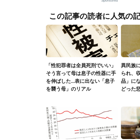
Sponsored
この記事の読者に人気の
「性犯罪者は全員死刑でいい」
異民族に
そう言って母は息子の性器に手
られ、収
を伸ばした...表に出ない「息子
品」に
を襲う母」のリアル
どった