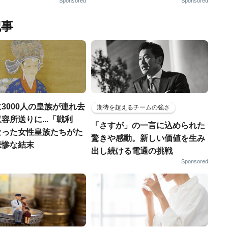
Sponsored
Sponsored
記事
3000人の皇族が連れ去
期待を超えるチームの強さ
容所送りに...「戦利
「さすが」の一言に込められた
なった女性皇族たちがた
驚きや感動。新しい価値を生み
悲惨な結末
出し続ける電通の挑戦
Sponsored