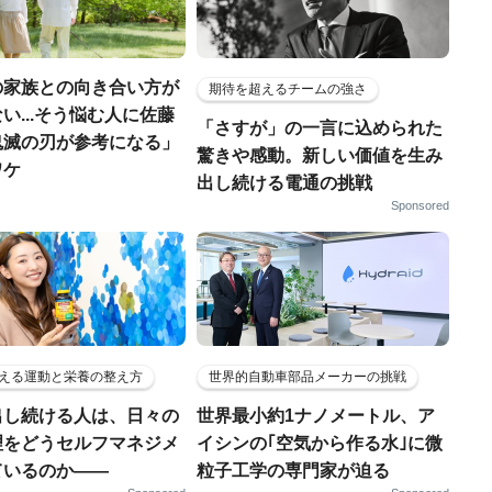
の家族との向き合い方が
期待を超えるチームの強さ
い...そう悩む人に佐藤
「さすが」の一言に込められた
鬼滅の刃が参考になる」
驚きや感動。新しい価値を生み
ワケ
出し続ける電通の挑戦
Sponsored
える運動と栄養の整え方
世界的自動車部品メーカーの挑戦
出し続ける人は、日々の
世界最小約1ナノメートル、ア
理をどうセルフマネジメ
イシンの｢空気から作る水｣に微
ているのか——
粒子工学の専門家が迫る