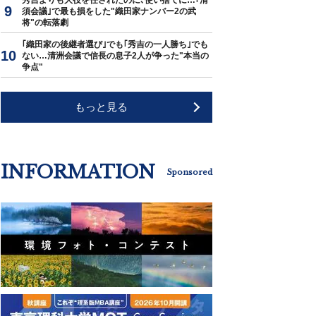
秀吉よりも大役を任されたのに､使い捨てに…｢清
須会議｣で最も損をした"織田家ナンバー2の武
将"の転落劇
｢織田家の後継者選び｣でも｢秀吉の一人勝ち｣でも
ない…清洲会議で信長の息子2人が争った"本当の
争点"
もっと見る
INFORMATION
Sponsored