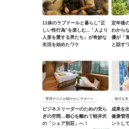
11体のラブドールと暮らし"正
定年後
しい性行為"を楽しむ...「人より
わからな
人形を愛する男たち」が奇妙な
優が「
生活を始めたワケ
と話す
専用デスクが細やかにサポート
毎日を支
ビジネスリーダーのための安ら
成果を
ぎの空間…都心を離れて軽井沢
健康管
の「シェア別荘」へ！
ントし