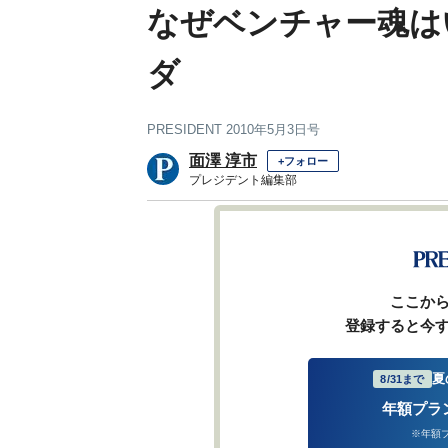
なぜベンチャー魂は
ダ
PRESIDENT 2010年5月3日号
面澤 淳市
+フォロー
プレジデント編集部
前ページ
ここか
登録すると今
夏
8/31まで
年額プラ
※年額