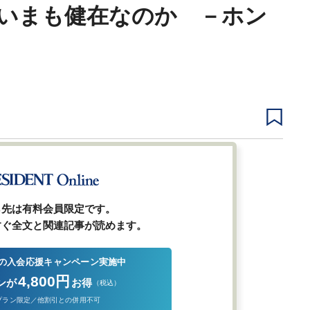
いまも健在なのか －ホン
1
2
3
4
5
ら先は有料会員限定です。
すぐ全文と関連記事が読めます。
の入会応援キャンペーン実施中
4,800円
ンが
お得
（税込）
プラン限定／他割引との併用不可