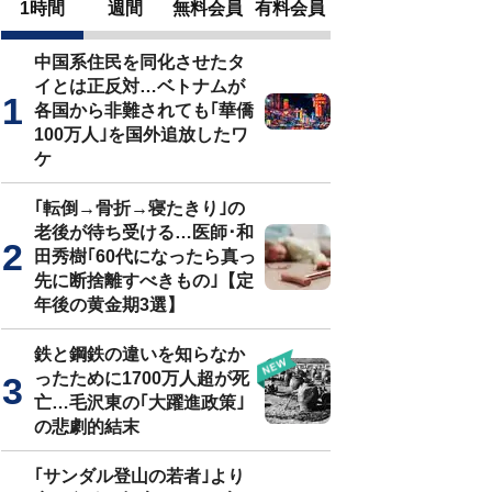
1時間
週間
無料会員
有料会員
中国系住民を同化させたタ
イとは正反対…ベトナムが
各国から非難されても｢華僑
100万人｣を国外追放したワ
ケ
｢転倒→骨折→寝たきり｣の
老後が待ち受ける…医師･和
田秀樹｢60代になったら真っ
先に断捨離すべきもの｣【定
年後の黄金期3選】
鉄と鋼鉄の違いを知らなか
ったために1700万人超が死
亡…毛沢東の｢大躍進政策｣
の悲劇的結末
｢サンダル登山の若者｣より