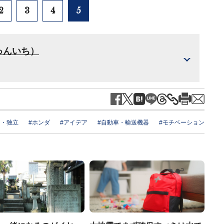
2
3
4
5
ゅんいち）
ー・独立
#ホンダ
#アイデア
#自動車・輸送機器
#モチベーション