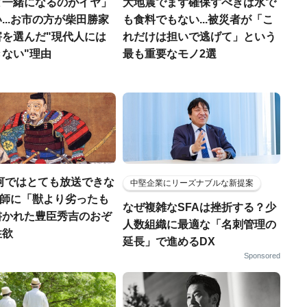
と一緒になるのがイヤ」
大地震でまず確保すべきは水で
...お市の方が柴田勝家
も食料でもない...被災者が「こ
害を選んだ"現代人には
れだけは担いで逃げて」という
ない"理由
最も重要なモノ2選
河ではとても放送できな
中堅企業にリーズナブルな新提案
宣教師に「獣より劣ったも
なぜ複雑なSFAは挫折する？少
書かれた豊臣秀吉のおぞ
人数組織に最適な「名刺管理の
性欲
延長」で進めるDX
Sponsored