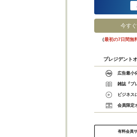
今すぐ
（
最初の7日間無
プレジデントオ
広告最小
雑誌『プ
ビジネス
会員限定
有料会員