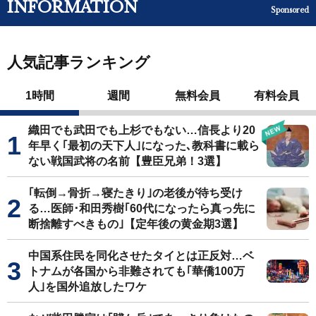
INFORMATION
Sponsored
人気記事ランキング
1時間
週間
無料会員
有料会員
織田でも武田でも上杉でもない…信長より20
年早く｢最初の天下人｣になった､教科書に載ら
ない戦国武将の名前【豊臣兄弟！3選】
｢転倒→骨折→寝たきり｣の老後が待ち受け
る…医師･和田秀樹｢60代になったら真っ先に
断捨離すべきもの｣【定年後の黄金期3選】
中国系住民を同化させたタイとは正反対…ベ
トナムが各国から非難されても｢華僑100万
人｣を国外追放したワケ