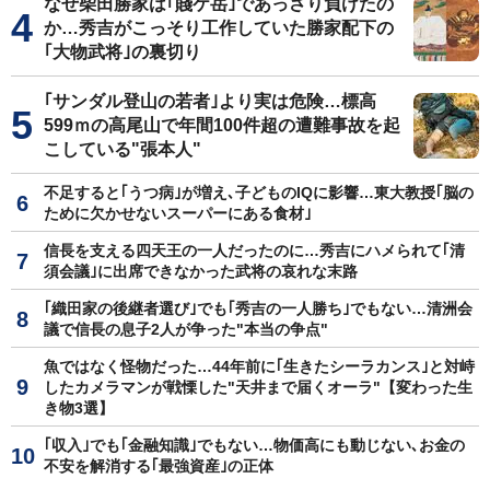
なぜ柴田勝家は｢賤ケ岳｣であっさり負けたの
か…秀吉がこっそり工作していた勝家配下の
｢大物武将｣の裏切り
｢サンダル登山の若者｣より実は危険…標高
599ｍの高尾山で年間100件超の遭難事故を起
こしている"張本人"
不足すると｢うつ病｣が増え､子どものIQに影響…東大教授｢脳の
ために欠かせないスーパーにある食材｣
信長を支える四天王の一人だったのに…秀吉にハメられて｢清
須会議｣に出席できなかった武将の哀れな末路
｢織田家の後継者選び｣でも｢秀吉の一人勝ち｣でもない…清洲会
議で信長の息子2人が争った"本当の争点"
魚ではなく怪物だった…44年前に｢生きたシーラカンス｣と対峙
したカメラマンが戦慄した"天井まで届くオーラ"【変わった生
き物3選】
｢収入｣でも｢金融知識｣でもない…物価高にも動じない､お金の
不安を解消する｢最強資産｣の正体