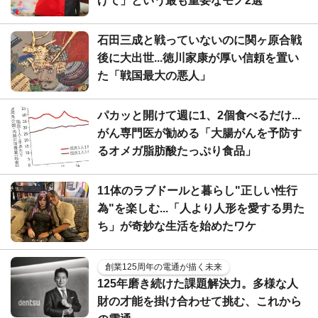
げて」という最も重要なモノ2選
石田三成と戦っていないのに関ヶ原合戦
後に大出世...徳川家康が厚い信頼を置い
た「戦国最大の悪人」
パカッと開けて週に1、2個食べるだけ...
がん専門医が勧める「大腸がんを予防す
るオメガ脂肪酸たっぷり食品」
11体のラブドールと暮らし"正しい性行
為"を楽しむ...「人より人形を愛する男た
ち」が奇妙な生活を始めたワケ
創業125周年の電通が描く未来
125年磨き続けた課題解決力。多様な人
財の才能を掛け合わせて挑む、これから