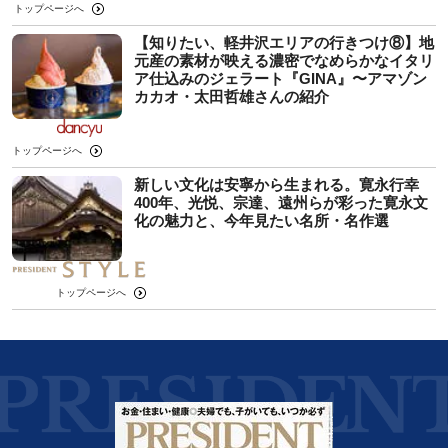
トップページへ
【知りたい、軽井沢エリアの行きつけ⑧】地
元産の素材が映える濃密でなめらかなイタリ
ア仕込みのジェラート『GINA』〜アマゾン
カカオ・太田哲雄さんの紹介
トップページへ
新しい文化は安寧から生まれる。寛永行幸
400年、光悦、宗達、遠州らが彩った寛永文
化の魅力と、今年見たい名所・名作選
トップページへ