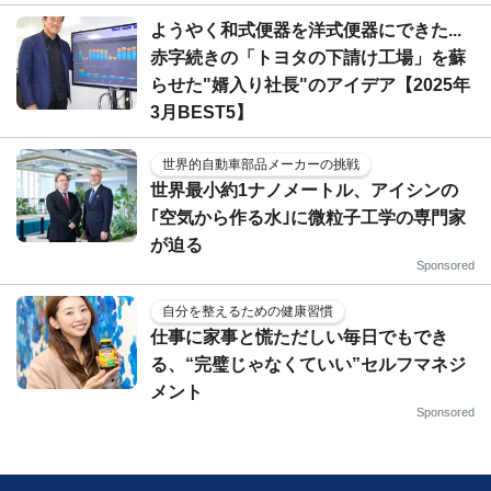
ようやく和式便器を洋式便器にできた...
赤字続きの「トヨタの下請け工場」を蘇
らせた"婿入り社長"のアイデア【2025年
3月BEST5】
世界的自動車部品メーカーの挑戦
世界最小約1ナノメートル、アイシンの
｢空気から作る水｣に微粒子工学の専門家
が迫る
Sponsored
自分を整えるための健康習慣
仕事に家事と慌ただしい毎日でもでき
る、“完璧じゃなくていい”セルフマネジ
メント
Sponsored