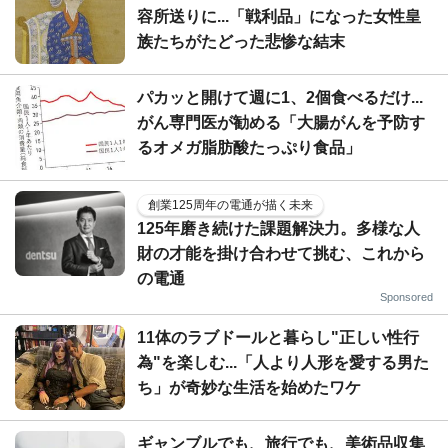
容所送りに...「戦利品」になった女性皇
族たちがたどった悲惨な結末
パカッと開けて週に1、2個食べるだけ...
がん専門医が勧める「大腸がんを予防す
るオメガ脂肪酸たっぷり食品」
創業125周年の電通が描く未来
125年磨き続けた課題解決力。多様な人
財の才能を掛け合わせて挑む、これから
の電通
Sponsored
11体のラブドールと暮らし"正しい性行
為"を楽しむ...「人より人形を愛する男た
ち」が奇妙な生活を始めたワケ
ギャンブルでも、旅行でも、美術品収集