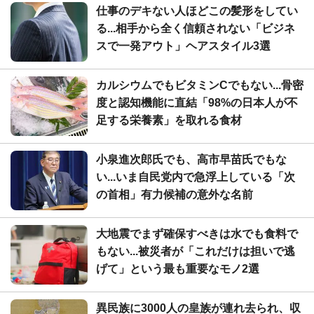
仕事のデキない人ほどこの髪形をしてい
る...相手から全く信頼されない「ビジネ
スで一発アウト」ヘアスタイル3選
カルシウムでもビタミンCでもない...骨密
度と認知機能に直結「98%の日本人が不
足する栄養素」を取れる食材
小泉進次郎氏でも、高市早苗氏でもな
い...いま自民党内で急浮上している「次
の首相」有力候補の意外な名前
大地震でまず確保すべきは水でも食料で
もない...被災者が「これだけは担いで逃
げて」という最も重要なモノ2選
異民族に3000人の皇族が連れ去られ、収