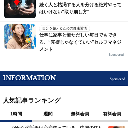
続く人と枯渇する人を分ける絶対やって
はいけない"取り崩し方"
自分を整えるための健康習慣
仕事に家事と慌ただしい毎日でもでき
る、“完璧じゃなくていい”セルフマネジ
メント
Sponsored
INFORMATION
Sponsored
人気記事ランキング
1時間
週間
無料会員
有料会員
だから習近平は心底焦っている…中国のITも