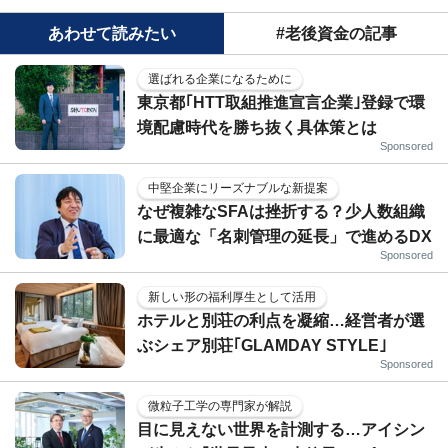
あわせて読みたい
#老後資金の記事
選ばれる企業になるために
東京都｢HTT取組推進宣言企業｣登録で環
境配慮時代を勝ち抜く具体策とは
Sponsored
中堅企業にリーズナブルな新提案
なぜ複雑なSFAは挫折する？少人数組織
に最適な「名刺管理の延長」で進めるDX
Sponsored
新しい形の福利厚生として活用
ホテルと別荘の利点を凝縮…経営者が選
ぶシェア別荘｢GLAMDAY STYLE｣
Sponsored
微粒子工学の専門家が解説
目に見えない世界を計測する…アイシン