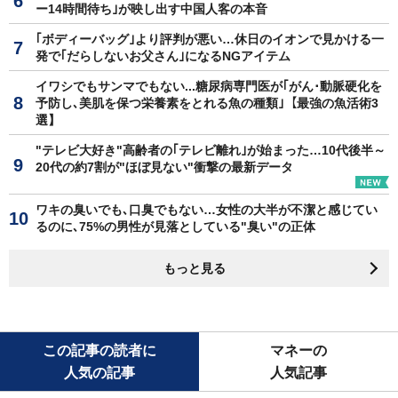
ー14時間待ち｣が映し出す中国人客の本音
｢ボディーバッグ｣より評判が悪い…休日のイオンで見かける一
発で｢だらしないお父さん｣になるNGアイテム
イワシでもサンマでもない...糖尿病専門医が｢がん･動脈硬化を
予防し､美肌を保つ栄養素をとれる魚の種類｣【最強の魚活術3
選】
"テレビ大好き"高齢者の｢テレビ離れ｣が始まった…10代後半～
20代の約7割が"ほぼ見ない"衝撃の最新データ
ワキの臭いでも､口臭でもない…女性の大半が不潔と感じてい
るのに､75%の男性が見落としている"臭い"の正体
もっと見る
この記事の読者に
マネーの
人気の記事
人気記事