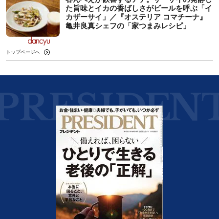
た旨味とイカの香ばしさがビールを呼ぶ「イ
カザーサイ」／『オステリア コマチーナ』
⻲井良真シェフの「家つまみレシピ」
トップページへ