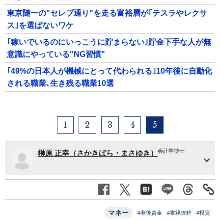
東京随一の"セレブ通り"を走る富裕層が｢テスラやレクサ
ス｣を選ばないワケ
｢稼いでいるのにいっこうに貯まらない｣貯金下手な人が無
意識にやっている"NG習慣"
｢49%の日本人が機械にとって代わられる｣10年後に自動化
される職業､生き残る職業10選
1
2
3
4
5
会計学博士
榊原 正幸（さかきばら・まさゆき）
マネー
#老後資金
#書籍抜粋
#投資