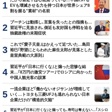
EVも壊滅させる力を持つ日本が世界シェア8
割を握る"素材"の名前
プーチンは動揺し､言葉を失ったとの指摘も…
習近平に見放され､側近も友好国も停戦を迫る
独裁政権の末期症状
これで｢愛子天皇｣はかえって近づいた…島田
裕巳｢野望にとらわれた麻生太郎が見落とした
皇室典範の大原則｣
習近平が｢日本に行くな｣と煽った悲惨な結
末…｢8万円の激安ツアー｣でロシアに向かった
中国人観光客の誤算
一流企業ほど｢働かないオジサン｣が増殖して
いく…トヨタも三菱UFJも逃れられない日本
企業だけの"構造的欠陥"
習近平が｢日本に行くな｣と煽っても､寿司は奪えない…｢スシロ