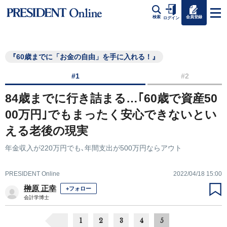
会員登録
検索
ログイン
『60歳までに「お金の自由」を手に入れる！』
#1
#2
84歳までに行き詰まる…｢60歳で資産50
00万円｣でもまったく安心できないとい
える老後の現実
年金収入が220万円でも､年間支出が500万円ならアウト
PRESIDENT Online
2022/04/18 15:00
榊原 正幸
+フォロー
会計学博士
1
2
3
4
5