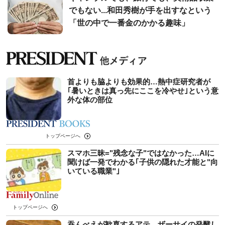
でもない...和田秀樹が手を出すなという
「世の中で一番金のかかる趣味」
首よりも脇よりも効果的…熱中症研究者が
｢暑いときは真っ先にここを冷やせ｣という意
外な体の部位
トップページへ
スマホ三昧="残念な子"ではなかった…AIに
聞けば一発でわかる｢子供の隠れた才能と"向
いている職業"｣
トップページへ
吞んべえが歓喜するアテ。ザーサイの発酵し