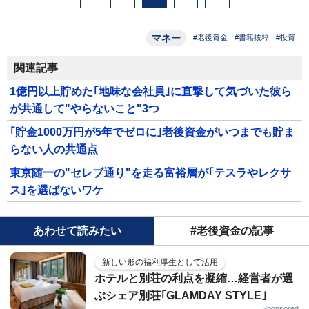
マネー
#老後資金
#書籍抜粋
#投資
関連記事
1億円以上貯めた｢地味な会社員｣に直撃して気づいた彼ら
が共通して"やらないこと"3つ
｢貯金1000万円が5年でゼロに｣老後資金がいつまでも貯ま
らない人の共通点
東京随一の"セレブ通り"を走る富裕層が｢テスラやレクサ
ス｣を選ばないワケ
あわせて読みたい
#老後資金の記事
新しい形の福利厚生として活用
ホテルと別荘の利点を凝縮…経営者が選
ぶシェア別荘｢GLAMDAY STYLE｣
Sponsored