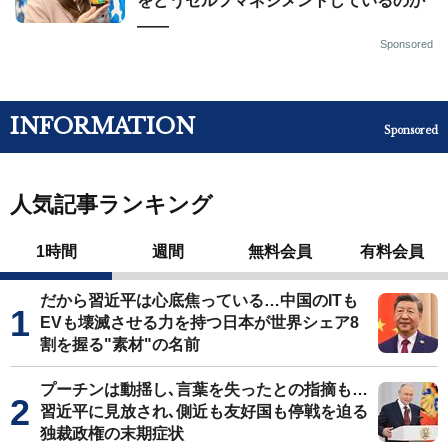
をどうセルフマネジメントしているのか
——
Sponsored
INFORMATION
Sponsored
人気記事ランキング
1時間
週間
無料会員
有料会員
だから習近平は心底焦っている…中国のITも
EVも壊滅させる力を持つ日本が世界シェア8
割を握る"素材"の名前
プーチンは動揺し､言葉を失ったとの指摘も…
習近平に見放され､側近も友好国も停戦を迫る
独裁政権の末期症状