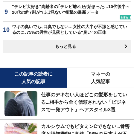
"テレビ大好き"高齢者の｢テレビ離れ｣が始まった…10代後半～
20代の約7割が"ほぼ見ない"衝撃の最新データ
ワキの臭いでも､口臭でもない…女性の大半が不潔と感じてい
るのに､75%の男性が見落としている"臭い"の正体
もっと見る
この記事の読者に
マネーの
人気の記事
人気記事
仕事のデキない人ほどこの髪形をしてい
る...相手から全く信頼されない「ビジネ
スで一発アウト」ヘアスタイル3選
カルシウムでもビタミンCでもない...骨密
度と認知機能に直結「98%の日本人が不