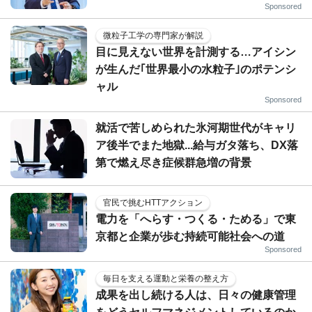
Sponsored
微粒子工学の専門家が解説
目に見えない世界を計測する…アイシン
が生んだ｢世界最小の水粒子｣のポテンシ
ャル
Sponsored
就活で苦しめられた氷河期世代がキャリ
ア後半でまた地獄...給与ガタ落ち、DX落
第で燃え尽き症候群急増の背景
官民で挑むHTTアクション
電力を「へらす・つくる・ためる」で東
京都と企業が歩む持続可能社会への道
Sponsored
毎日を支える運動と栄養の整え方
成果を出し続ける人は、日々の健康管理