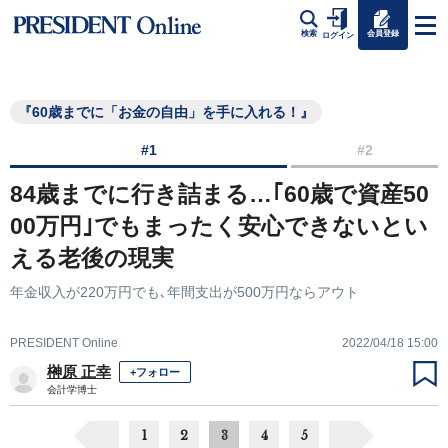
会員登録
検索
ログイン
『60歳までに「お金の自由」を手に入れる！』
#1
#2
84歳までに行き詰まる…｢60歳で資産50
00万円｣でもまったく安心できないとい
える老後の現実
年金収入が220万円でも､年間支出が500万円ならアウト
PRESIDENT Online
2022/04/18 15:00
榊原 正幸
+フォロー
会計学博士
1
2
3
4
5