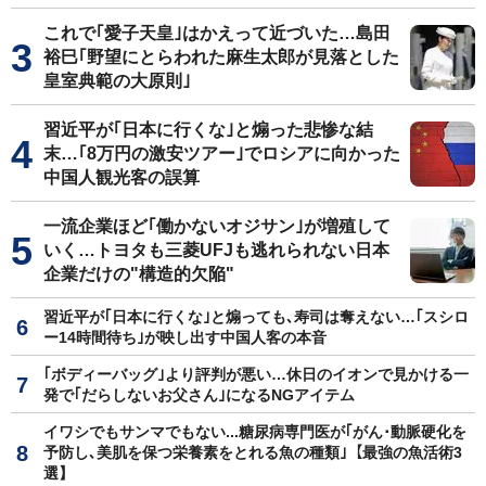
これで｢愛子天皇｣はかえって近づいた…島田
裕巳｢野望にとらわれた麻生太郎が見落とした
皇室典範の大原則｣
習近平が｢日本に行くな｣と煽った悲惨な結
末…｢8万円の激安ツアー｣でロシアに向かった
中国人観光客の誤算
一流企業ほど｢働かないオジサン｣が増殖して
いく…トヨタも三菱UFJも逃れられない日本
企業だけの"構造的欠陥"
習近平が｢日本に行くな｣と煽っても､寿司は奪えない…｢スシロ
ー14時間待ち｣が映し出す中国人客の本音
｢ボディーバッグ｣より評判が悪い…休日のイオンで見かける一
発で｢だらしないお父さん｣になるNGアイテム
イワシでもサンマでもない...糖尿病専門医が｢がん･動脈硬化を
予防し､美肌を保つ栄養素をとれる魚の種類｣【最強の魚活術3
選】