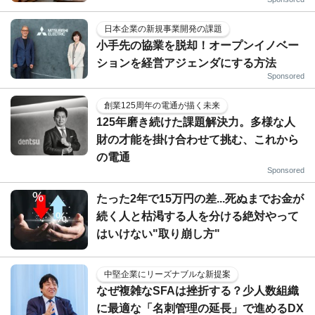
日本企業の新規事業開発の課題
小手先の協業を脱却！オープンイノベー
ションを経営アジェンダにする方法
Sponsored
創業125周年の電通が描く未来
125年磨き続けた課題解決力。多様な人
財の才能を掛け合わせて挑む、これから
の電通
Sponsored
たった2年で15万円の差...死ぬまでお金が
続く人と枯渇する人を分ける絶対やって
はいけない"取り崩し方"
中堅企業にリーズナブルな新提案
なぜ複雑なSFAは挫折する？少人数組織
に最適な「名刺管理の延長」で進めるDX