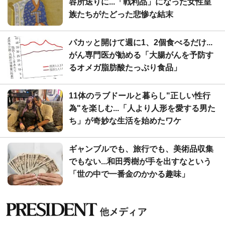
容所送りに...「戦利品」になった女性皇
族たちがたどった悲惨な結末
パカッと開けて週に1、2個食べるだけ...
がん専門医が勧める「大腸がんを予防す
るオメガ脂肪酸たっぷり食品」
11体のラブドールと暮らし"正しい性行
為"を楽しむ...「人より人形を愛する男た
ち」が奇妙な生活を始めたワケ
ギャンブルでも、旅行でも、美術品収集
でもない...和田秀樹が手を出すなという
「世の中で一番金のかかる趣味」