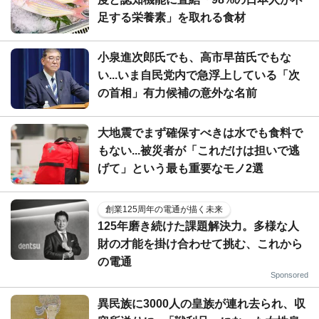
足する栄養素」を取れる食材
小泉進次郎氏でも、高市早苗氏でもな
い...いま自民党内で急浮上している「次
の首相」有力候補の意外な名前
大地震でまず確保すべきは水でも食料で
もない...被災者が「これだけは担いで逃
げて」という最も重要なモノ2選
創業125周年の電通が描く未来
125年磨き続けた課題解決力。多様な人
財の才能を掛け合わせて挑む、これから
の電通
Sponsored
異民族に3000人の皇族が連れ去られ、収