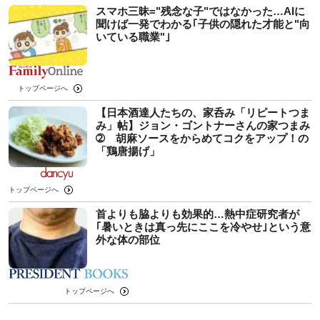
スマホ三昧="残念な子"ではなかった…AIに
聞けば一発でわかる｢子供の隠れた才能と"向
いている職業"｣
トップページへ
【日本酒達人たちの、家呑み「リピートつま
み」帖】ジョン・ゴントナーさんの家つまみ
➁ 胡麻ソースをからめてコクをアップ！の
「鶏唐揚げ」
トップページへ
首よりも脇よりも効果的…熱中症研究者が
｢暑いときは真っ先にここを冷やせ｣という意
外な体の部位
トップページへ