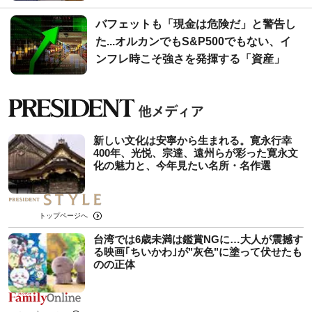
バフェットも「現金は危険だ」と警告し
た...オルカンでもS&P500でもない、イ
ンフレ時こそ強さを発揮する「資産」
新しい文化は安寧から生まれる。寛永行幸
400年、光悦、宗達、遠州らが彩った寛永文
化の魅力と、今年見たい名所・名作選
トップページへ
台湾では6歳未満は鑑賞NGに…大人が震撼す
る映画｢ちいかわ｣が"灰色"に塗って伏せたも
のの正体