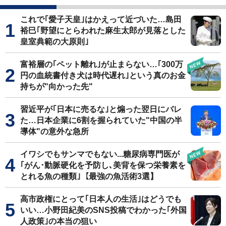
これで｢愛子天皇｣はかえって近づいた…島田
裕巳｢野望にとらわれた麻生太郎が見落とした
皇室典範の大原則｣
富裕層の｢ペット離れ｣が止まらない…｢300万
円の血統書付き犬は時代遅れ｣という真のお金
持ちが"向かった先"
習近平が｢日本に売るな｣と煽った翌日にバレ
た…日本企業に6割を握られていた"中国の半
導体"の意外な急所
イワシでもサンマでもない...糖尿病専門医が
｢がん･動脈硬化を予防し､美背を保つ栄養素を
とれる魚の種類｣【最強の魚活術3選】
高市政権にとって｢日本人の生活｣はどうでも
いい…小野田紀美のSNS投稿でわかった｢外国
人政策｣の本当の狙い