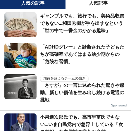
人気の記事
人気記事
ギャンブルでも、旅行でも、美術品収集
でもない...和田秀樹が手を出すなという
「世の中で一番金のかかる趣味」
「ADHDグレー」と診断された子どもた
ちが高確率であてはまる幼少期からの
「危険な習慣」
期待を超えるチームの強さ
「さすが」の一言に込められた驚きや感
動。新しい価値を生み出し続ける電通の
挑戦
Sponsored
小泉進次郎氏でも、高市早苗氏でもな
い...いま自民党内で急浮上している「次