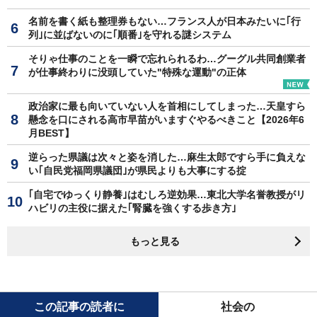
名前を書く紙も整理券もない…フランス人が日本みたいに｢行
列｣に並ばないのに｢順番｣を守れる謎システム
そりゃ仕事のことを一瞬で忘れられるわ…グーグル共同創業者
が仕事終わりに没頭していた"特殊な運動"の正体
政治家に最も向いていない人を首相にしてしまった…天皇すら
懸念を口にされる高市早苗がいますぐやるべきこと【2026年6
月BEST】
逆らった県議は次々と姿を消した…麻生太郎ですら手に負えな
い｢自民党福岡県議団｣が県民よりも大事にする掟
｢自宅でゆっくり静養｣はむしろ逆効果…東北大学名誉教授がリ
ハビリの主役に据えた｢腎臓を強くする歩き方｣
もっと見る
この記事の読者に
社会の