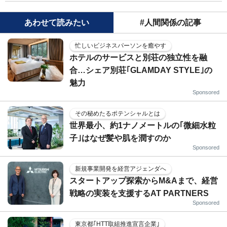
あわせて読みたい
#人間関係の記事
忙しいビジネスパーソンを癒やす
ホテルのサービスと別荘の独立性を融
合…シェア別荘｢GLAMDAY STYLE｣の
魅力
Sponsored
その秘めたるポテンシャルとは
世界最小、約1ナノメートルの｢微細水粒
子｣はなぜ髪や肌を潤すのか
Sponsored
新規事業開発を経営アジェンダへ
スタートアップ探索からM&Aまで、経営
戦略の実装を支援するAT PARTNERS
Sponsored
東京都｢HTT取組推進宣言企業｣