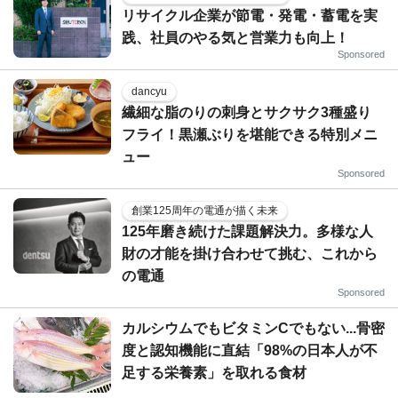
リサイクル企業が節電・発電・蓄電を実
践、社員のやる気と営業力も向上！
Sponsored
dancyu
繊細な脂のりの刺身とサクサク3種盛り
フライ！黒瀬ぶりを堪能できる特別メニ
ュー
Sponsored
創業125周年の電通が描く未来
125年磨き続けた課題解決力。多様な人
財の才能を掛け合わせて挑む、これから
の電通
Sponsored
カルシウムでもビタミンCでもない...骨密
度と認知機能に直結「98%の日本人が不
足する栄養素」を取れる食材