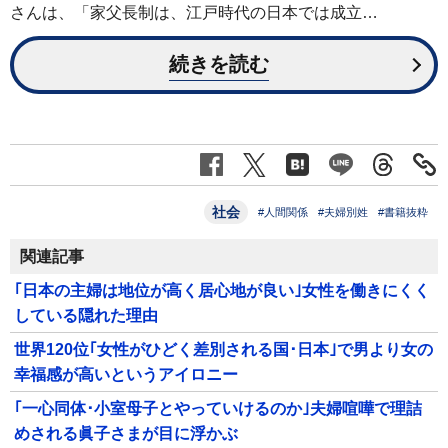
さんは、「家父長制は、江戸時代の日本では成立…
続きを読む
社会
#人間関係
#夫婦別姓
#書籍抜粋
関連記事
｢日本の主婦は地位が高く居心地が良い｣女性を働きにくく
している隠れた理由
世界120位｢女性がひどく差別される国･日本｣で男より女の
幸福感が高いというアイロニー
｢一心同体･小室母子とやっていけるのか｣夫婦喧嘩で理詰
めされる眞子さまが目に浮かぶ