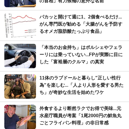
の首相」有力候補の意外な名前
パカッと開けて週に1、2個食べるだけ...
がん専門医が勧める「大腸がんを予防す
るオメガ脂肪酸たっぷり食品」
「本当のお金持ち」はポルシェやフェラ
ーリには乗っていない...FPが実際に目に
した「富裕層のクルマ」の真実
11体のラブドールと暮らし"正しい性行
為"を楽しむ...「人より人形を愛する男た
ち」が奇妙な生活を始めたワケ
外食するより断然ラクでお得で美味...元
水産庁職員が考案「1尾2000円の鮮魚丸
ごとフライパン料理」の非日常感