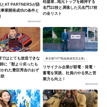
枯盛衰...地元トップを維持する
とAT PARTNERSが語
名門22校と凋落した元名門17校
規事業開発成功の条件と
の全リスト
因
Sponsored
河ではとても放送できな
東京都｢HTT取組推進宣言企業｣
宣教師に「獣より劣ったも
リサイクル企業が節電・発電・
書かれた豊臣秀吉のおぞ
蓄電を実践、社員のやる気と営
性欲
業力も向上！
Sponsored