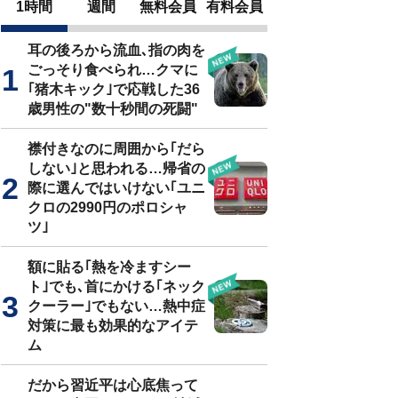
1時間
週間
無料会員
有料会員
耳の後ろから流血､指の肉を
ごっそり食べられ…クマに
｢猪木キック｣で応戦した36
歳男性の"数十秒間の死闘"
襟付きなのに周囲から｢だら
しない｣と思われる…帰省の
際に選んではいけない｢ユニ
クロの2990円のポロシャ
ツ｣
額に貼る｢熱を冷ますシー
ト｣でも､首にかける｢ネック
クーラー｣でもない…熱中症
対策に最も効果的なアイテ
ム
だから習近平は心底焦って