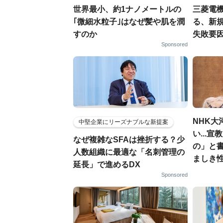
世界最小、約1ナノメートルの
三菱電機
｢微細水粒子｣はなぜ髪や肌を潤
る、新
すのか
失敗要
Sponsored
NHK大
中堅企業にリーズナブルな新提案
い...
なぜ複雑なSFAは挫折する？少
の」と
人数組織に最適な「名刺管理の
ましき
延長」で進めるDX
Sponsored