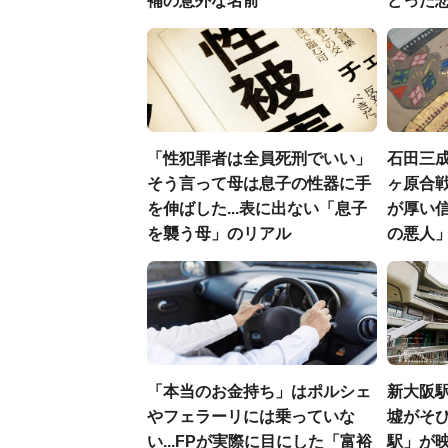
補の意外な名前
どった
「性犯罪者は全員死刑でいい」
石田三
そう言って母は息子の性器に手
ヶ原合戦
を伸ばした...表に出ない「息子
が厚い
を襲う母」のリアル
の悪人
「本当のお金持ち」はポルシェ
新大阪駅
やフェラーリには乗っていな
墟がそび
い...FPが実際に目にした「富裕
駅」が