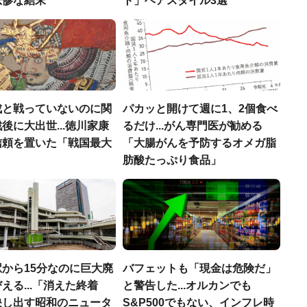
悲惨な結末
ト」ヘアスタイル3選
成と戦っていないのに関
パカッと開けて週に1、2個食べ
後に大出世...徳川家康
るだけ...がん専門医が勧める
信頼を置いた「戦国最大
「大腸がんを予防するオメガ脂
」
肪酸たっぷり食品」
から15分なのに巨大廃
バフェットも「現金は危険だ」
える...「消えた終着
と警告した...オルカンでも
映し出す昭和のニュータ
S&P500でもない、インフレ時