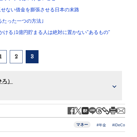
返せない借金を膨張させる日本の末路
るたった一つの方法｣
ける｣1億円貯まる人は絶対に置かない"あるもの"
1
2
3
ひろ）
マネー
#年金
#iDeCo