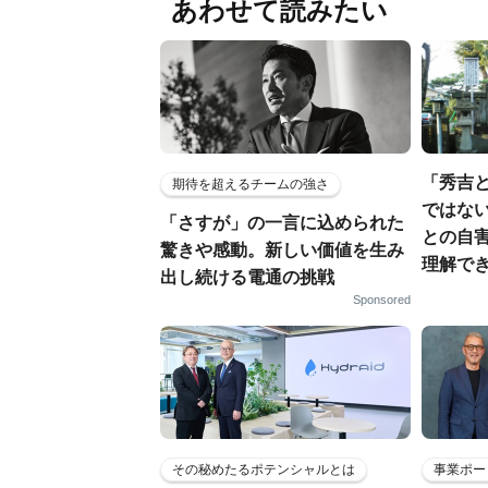
あわせて読みたい
「秀吉
期待を超えるチームの強さ
ではない
「さすが」の一言に込められた
との自
驚きや感動。新しい価値を生み
理解でき
出し続ける電通の挑戦
Sponsored
その秘めたるポテンシャルとは
事業ポー