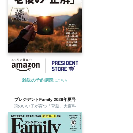
雑誌の予約購読
はこちら
プレジデントFamily 2026年夏号
頭のいい子が育つ「育脳」大百科