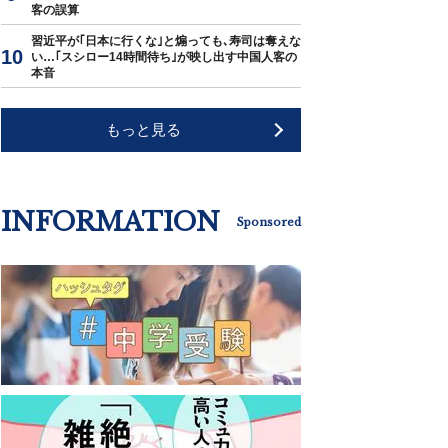
客の誤算
習近平が｢日本に行くな｣と煽っても､寿司は奪えな
い…｢スシロー14時間待ち｣が映し出す中国人客の
本音
もっと見る
INFORMATION
Sponsored