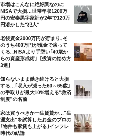
市場はこんなに絶好調なのに
NISAで大損…世帯年収1200万
円の安泰黒字家計が2年で120万
円溶かした"犯人"
老後資金2000万円が貯まり､そ
のうち400万円が現金で戻って
くる...NISAより手堅い｢40歳か
らの資産形成術｣【投資の始め方
3選】
知らないまま働き続けると大損
する…｢収入が減った60～65歳｣
の手取りが最大10%増える"救済
制度"の名前
家は買うべきか一生賃貸か…"生
涯支出"を試算したお金のプロの
｢物件も家賃も上がる｣インフレ
時代の結論