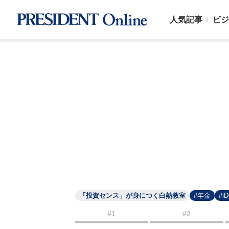
人気記事
ビジ
「投資センス」が身につく白熱教室
#年金
#i
#1
#2