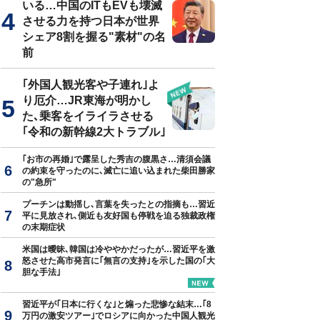
いる…中国のITもEVも壊滅
させる力を持つ日本が世界
シェア8割を握る"素材"の名
前
｢外国人観光客や子連れ｣よ
り厄介…JR東海が明かし
た､乗客をイライラさせる
｢令和の新幹線2大トラブル｣
｢お市の再婚｣で露呈した秀吉の腹黒さ…清須会議
の約束を守ったのに､滅亡に追い込まれた柴田勝家
の"急所"
プーチンは動揺し､言葉を失ったとの指摘も…習近
平に見放され､側近も友好国も停戦を迫る独裁政権
の末期症状
米国は曖昧､韓国は冷ややかだったが…習近平を激
怒させた高市発言に｢無言の支持｣を示した国の｢大
胆な手法｣
習近平が｢日本に行くな｣と煽った悲惨な結末…｢8
万円の激安ツアー｣でロシアに向かった中国人観光