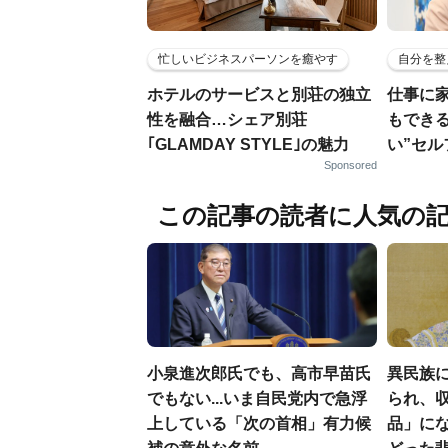
忙しいビジネスパーソンを癒やす
自分を整
ホテルのサービスと別荘の独立
仕事に
性を融合…シェア別荘
もでき
｢GLAMDAY STYLE｣の魅力
い”セ
Sponsored
この記事の読者に人気の
小泉進次郎氏でも、高市早苗氏
異民族に
でもない...いま自民党内で急浮
られ、収
上している「次の首相」有力候
品」に