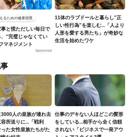
11体のラブドールと暮らし"正
えるための健康習慣
しい性行為"を楽しむ...「人より
家事と慌ただしい毎日で
人形を愛する男たち」が奇妙な
る、“完璧じゃなくてい
生活を始めたワケ
ルフマネジメント
Sponsored
記事
3000人の皇族が連れ去
仕事のデキない人ほどこの髪形
容所送りに...「戦利
をしている...相手から全く信頼
なった女性皇族たちがた
されない「ビジネスで一発アウ