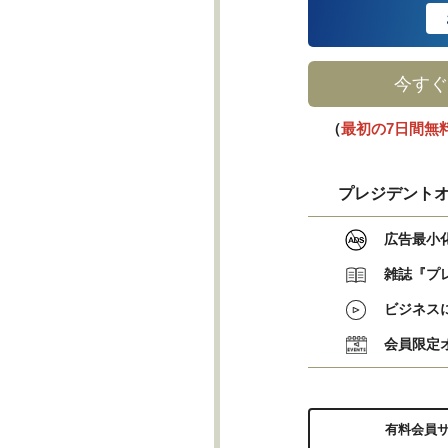
今すぐ
（
最初の7日間無
プレジデントオ
広告最小
雑誌『プ
ビジネス
会員限定
有料会員