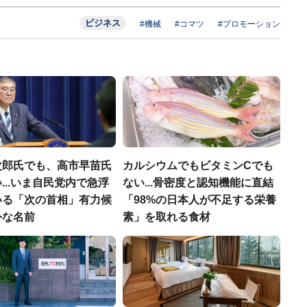
ビジネス
#機械
#コマツ
#プロモーション
次郎氏でも、高市早苗氏
カルシウムでもビタミンCでも
...いま自民党内で急浮
ない...骨密度と認知機能に直結
いる「次の首相」有力候
「98%の日本人が不足する栄養
外な名前
素」を取れる食材