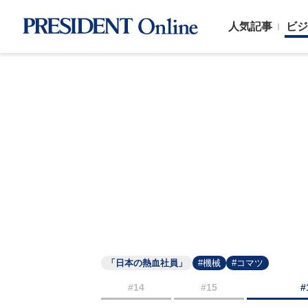
人気記事
ビジ
「日本の熱血社員」
#機械
#コマツ
#14
#15
#