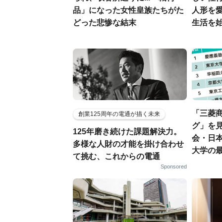
品」になった女性皇族たちがた
人形を
どった悲惨な結末
生活を
「三菱商
創業125周年の電通が描く未来
グ」を見
125年磨き続けた課題解決力。
会・日
多様な人財の才能を掛け合わせ
大学の
て挑む、これからの電通
Sponsored