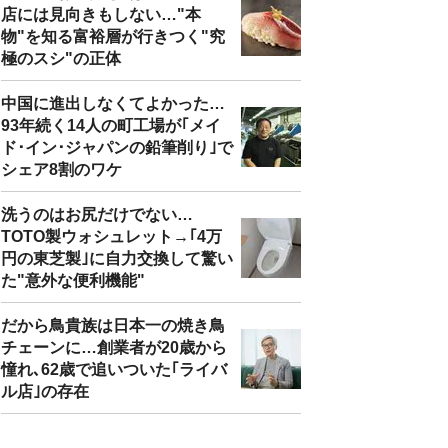
店には見向きもしない…"本
物"を知る富裕層が行きつく"究
極のスシ"の正体
中国に進出しなくてよかった…
93年続く14人の町工場が｢メイ
ド･イン･ジャパンの鉛筆削り｣で
シェア8割のワケ
洗うのはお尻だけでない…
TOTO製ウォシュレット→｢4万
円の東芝製｣に自力交換して驚い
た"意外な便利機能"
だから鳥貴族は日本一の焼き鳥
チェーンに…創業者が20歳から
憧れ､62歳で追いついた｢ライバ
ル店｣の存在