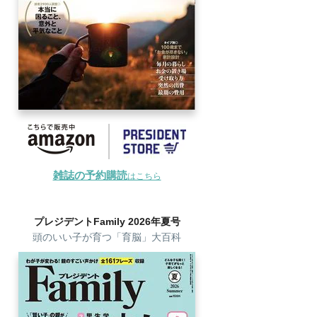
雑誌の予約購読
はこちら
プレジデントFamily 2026年夏号
頭のいい子が育つ「育脳」大百科