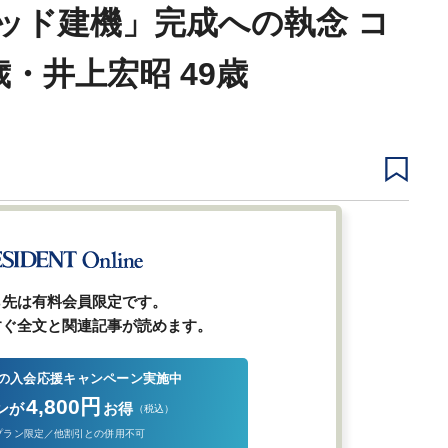
ッド建機」完成への執念 コ
歳・井上宏昭 49歳
1
2
3
4
5
ら先は有料会員限定です。
すぐ全文と関連記事が読めます。
の入会応援キャンペーン実施中
4,800円
ンが
お得
（税込）
プラン限定／他割引との併用不可