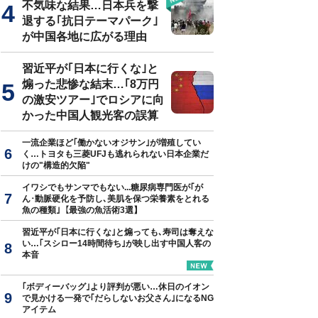
不気味な結果…日本兵を撃
退する｢抗日テーマパーク｣
が中国各地に広がる理由
習近平が｢日本に行くな｣と
煽った悲惨な結末…｢8万円
の激安ツアー｣でロシアに向
かった中国人観光客の誤算
一流企業ほど｢働かないオジサン｣が増殖してい
く…トヨタも三菱UFJも逃れられない日本企業だ
けの"構造的欠陥"
イワシでもサンマでもない...糖尿病専門医が｢が
ん･動脈硬化を予防し､美肌を保つ栄養素をとれる
魚の種類｣【最強の魚活術3選】
習近平が｢日本に行くな｣と煽っても､寿司は奪えな
い…｢スシロー14時間待ち｣が映し出す中国人客の
本音
｢ボディーバッグ｣より評判が悪い…休日のイオン
で見かける一発で｢だらしないお父さん｣になるNG
アイテム