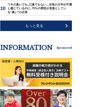
ワキの臭いでも､口臭でもない…女性の大半が不潔
と感じているのに､75%の男性が見落としてい
る"臭い"の正体
もっと見る
INFORMATION
Sponsored