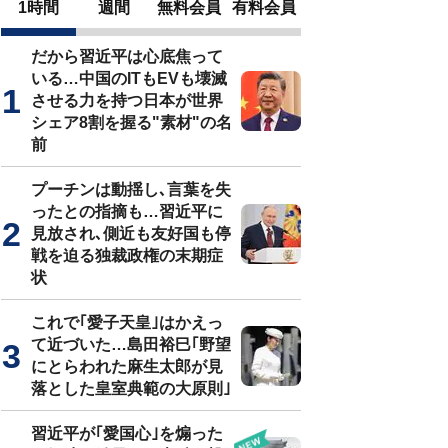
1時間
週間
無料会員
有料会員
だから習近平は心底焦って
いる…中国のITもEVも壊滅
させる力を持つ日本が世界
シェア8割を握る"素材"の名
前
プーチンは動揺し､言葉を失
ったとの指摘も…習近平に
見放され､側近も友好国も停
戦を迫る独裁政権の末期症
状
これで｢愛子天皇｣はかえっ
て近づいた…島田裕巳｢野望
にとらわれた麻生太郎が見
落とした皇室典範の大原則｣
習近平が｢愛国心｣を煽った