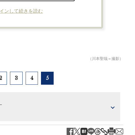
インして続きを読む
（川本聖哉＝撮影）
2
3
4
5
）