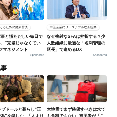
えるための健康習慣
中堅企業にリーズナブルな新提案
家事と慌ただしい毎日で
なぜ複雑なSFAは挫折する？少
る、“完璧じゃなくてい
人数組織に最適な「名刺管理の
ルフマネジメント
延長」で進めるDX
Sponsored
Sponsored
記事
ラブドールと暮らし"正
大地震でまず確保すべきは水で
為"を楽しむ...「人より
も食料でもない...被災者が「こ