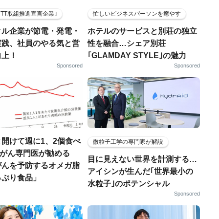
HTT取組推進宣言企業｣
忙しいビジネスパーソンを癒やす
クル企業が節電・発電・
ホテルのサービスと別荘の独立
実践、社員のやる気と営
性を融合…シェア別荘
向上！
｢GLAMDAY STYLE｣の魅力
Sponsored
Sponsored
開けて週に1、2個食べ
微粒子工学の専門家が解説
..がん専門医が勧める
目に見えない世界を計測する…
がんを予防するオメガ脂
アイシンが生んだ｢世界最小の
っぷり食品」
水粒子｣のポテンシャル
Sponsored