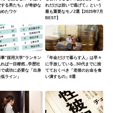
愛する男たち」が奇妙な
れだけは担いで逃げて」という
始めたワケ
最も重要なモノ2選【2025年7月
BEST】
事"採用大学"ランキン
「年金だけで暮らす人」は早々
れば一目瞭然...学歴社
に手放している...50代までに捨
本で成功に必要な「出身
てておくべき「老後のお金を食
最低ライン」
い潰すもの」8選