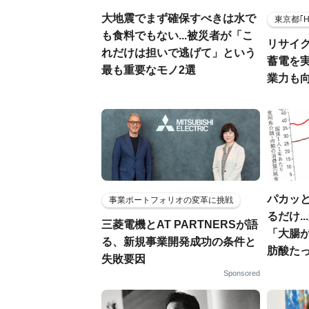
大地震でまず確保すべきは水で
東京都｢
も食料でもない...被災者が「こ
リサイ
れだけは担いで逃げて」という
蓄電を
最も重要なモノ2選
業力も
パカッと
事業ポートフォリオの変革に挑戦
るだけ.
三菱電機とAT PARTNERSが語
「大腸
る、新規事業開発成功の条件と
肪酸た
失敗要因
Sponsored