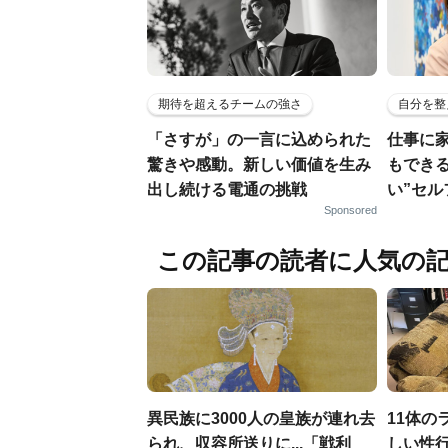
期待を超えるチームの強さ
自分を整
「さすが」の一言に込められた
仕事に
驚きや感動。新しい価値を生み
もでき
出し続ける電通の挑戦
い”セ
Sponsored
この記事の読者に人気の
異民族に3000人の皇族が連れ去
11体の
られ、収容所送りに...「戦利
しい性行