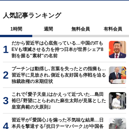
人気記事ランキング
1時間
週間
無料会員
有料会員
だから習近平は心底焦っている…中国のITも
EVも壊滅させる力を持つ日本が世界シェア8
割を握る"素材"の名前
プーチンは動揺し､言葉を失ったとの指摘も…
習近平に見放され､側近も友好国も停戦を迫る
独裁政権の末期症状
これで｢愛子天皇｣はかえって近づいた…島田
裕巳｢野望にとらわれた麻生太郎が見落とした
皇室典範の大原則｣
習近平が｢愛国心｣を煽った不気味な結果…日
本兵を撃退する｢抗日テーマパーク｣が中国各