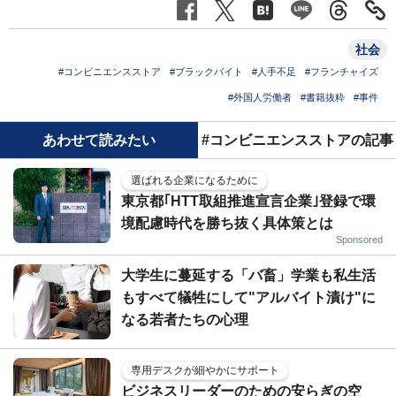
社会
#コンビニエンスストア
#ブラックバイト
#人手不足
#フランチャイズ
#外国人労働者
#書籍抜粋
#事件
あわせて読みたい
#コンビニエンスストアの記事
選ばれる企業になるために
東京都｢HTT取組推進宣言企業｣登録で環
境配慮時代を勝ち抜く具体策とは
Sponsored
大学生に蔓延する「バ畜」学業も私生活
もすべて犠牲にして"アルバイト漬け"に
なる若者たちの心理
専用デスクが細やかにサポート
ビジネスリーダーのための安らぎの空