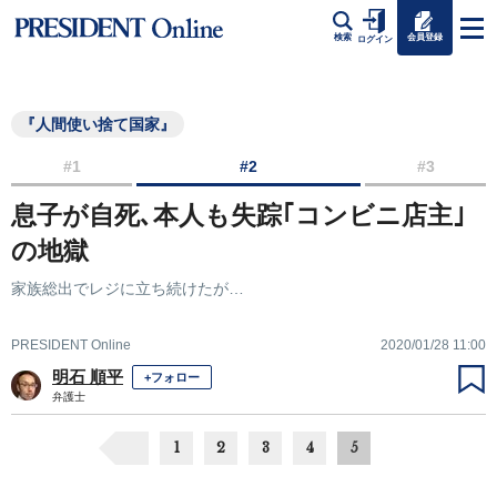
会員登録
検索
ログイン
『人間使い捨て国家』
#1
#2
#3
息子が自死､本人も失踪｢コンビニ店主｣
の地獄
家族総出でレジに立ち続けたが…
PRESIDENT Online
2020/01/28 11:00
明石 順平
+フォロー
弁護士
1
2
3
4
5