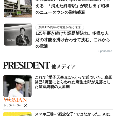
える...「消えた終着駅」が映し出す昭和
のニュータウンの栄枯盛衰
創業125周年の電通が描く未来
125年磨き続けた課題解決力。多様な人
財の才能を掛け合わせて挑む、これから
の電通
Sponsored
これで｢愛子天皇｣はかえって近づいた…島田
裕巳｢野望にとらわれた麻生太郎が見落とし
た皇室典範の大原則｣
トップページへ
スマホ三昧="残念な子"ではなかった…AIに