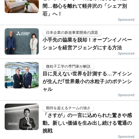
間…都心を離れて軽井沢の「シェア別
荘」へ！
Sponsored
日本企業の新規事業開発の課題
小手先の協業を脱却！オープンイノベー
ションを経営アジェンダにする方法
Sponsored
微粒子工学の専門家が解説
目に見えない世界を計測する…アイシン
が生んだ｢世界最小の水粒子｣のポテンシ
ャル
Sponsored
期待を超えるチームの強さ
「さすが」の一言に込められた驚きや感
動。新しい価値を生み出し続ける電通の
挑戦
Sponsored