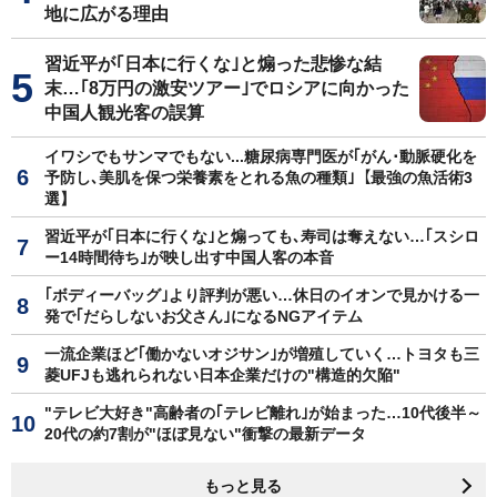
地に広がる理由
習近平が｢日本に行くな｣と煽った悲惨な結
末…｢8万円の激安ツアー｣でロシアに向かった
中国人観光客の誤算
イワシでもサンマでもない...糖尿病専門医が｢がん･動脈硬化を
予防し､美肌を保つ栄養素をとれる魚の種類｣【最強の魚活術3
選】
習近平が｢日本に行くな｣と煽っても､寿司は奪えない…｢スシロ
ー14時間待ち｣が映し出す中国人客の本音
｢ボディーバッグ｣より評判が悪い…休日のイオンで見かける一
発で｢だらしないお父さん｣になるNGアイテム
一流企業ほど｢働かないオジサン｣が増殖していく…トヨタも三
菱UFJも逃れられない日本企業だけの"構造的欠陥"
"テレビ大好き"高齢者の｢テレビ離れ｣が始まった…10代後半～
20代の約7割が"ほぼ見ない"衝撃の最新データ
もっと見る