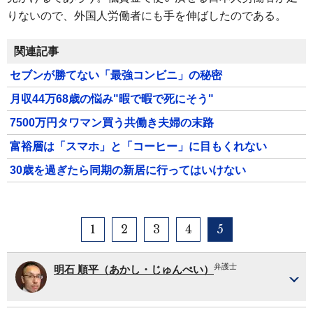
りないので、外国人労働者にも手を伸ばしたのである。
関連記事
セブンが勝てない「最強コンビニ」の秘密
月収44万68歳の悩み"暇で暇で死にそう"
7500万円タワマン買う共働き夫婦の末路
富裕層は「スマホ」と「コーヒー」に目もくれない
30歳を過ぎたら同期の新居に行ってはいけない
1
2
3
4
5
弁護士
明石 順平（あかし・じゅんぺい）