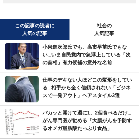
この記事の読者に
社会の
人気の記事
人気記事
小泉進次郎氏でも、高市早苗氏でもな
い...いま自民党内で急浮上している「次
の首相」有力候補の意外な名前
仕事のデキない人ほどこの髪形をしてい
る...相手から全く信頼されない「ビジネ
スで一発アウト」ヘアスタイル3選
パカッと開けて週に1、2個食べるだけ...
がん専門医が勧める「大腸がんを予防す
るオメガ脂肪酸たっぷり食品」