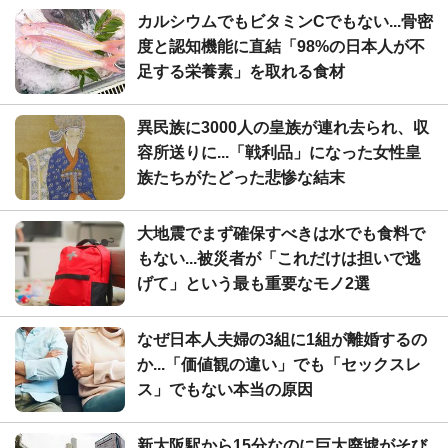
カルシウムでもビタミンCでもない...骨密
度と認知機能に直結「98%の日本人が不
足する栄養素」を取れる食材
異民族に3000人の皇族が連れ去られ、収
容所送りに...「戦利品」になった女性皇
族たちがたどった悲惨な結末
大地震でまず確保すべきは水でも食料で
もない...被災者が「これだけは担いで逃
げて」という最も重要なモノ2選
なぜ日本人夫婦の3組に1組が離婚するの
か...「価値観の違い」でも「セックスレ
ス」でもない本当の原因
新大阪駅から15分なのに巨大廃墟がそび