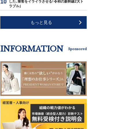
した､乗客をイライラさせる｢令和の新幹線2大ト
ラブル｣
もっと見る
INFORMATION
Sponsored