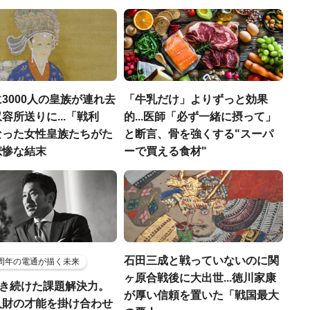
3000人の皇族が連れ去
「牛乳だけ」よりずっと効果
容所送りに...「戦利
的...医師「必ず一緒に摂って」
なった女性皇族たちがた
と断言、骨を強くする"スーパ
悲惨な結末
ーで買える食材"
石田三成と戦っていないのに関
5周年の電通が描く未来
ヶ原合戦後に大出世...徳川家康
磨き続けた課題解決力。
が厚い信頼を置いた「戦国最大
人財の才能を掛け合わせ