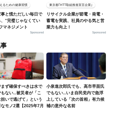
えるための健康習慣
東京都｢HTT取組推進宣言企業｣
家事と慌ただしい毎日で
リサイクル企業が節電・発電・
る、“完璧じゃなくてい
蓄電を実践、社員のやる気と営
ルフマネジメント
業力も向上！
Sponsored
Sponsored
記事
でまず確保すべきは水で
小泉進次郎氏でも、高市早苗氏
もない...被災者が「こ
でもない...いま自民党内で急浮
は担いで逃げて」という
上している「次の首相」有力候
なモノ2選【2025年7月
補の意外な名前