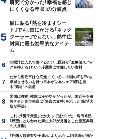
研究で分かった｢幸福を感じ
にくくなる年収｣の分岐点
額に貼る｢熱を冷ますシー
ト｣でも､首にかける｢ネック
クーラー｣でもない…熱中症
対策に最も効果的なアイテ
ム
味噌汁に入れて食べるだけ…医師が｢血糖値スパイ
クを抑える｣という冷蔵庫に常備したい食材
だから習近平は心底焦っている…中国のITもEVも
壊滅させる力を持つ日本が世界シェア8割を握
る"素材"の名前
米国は曖昧､韓国は冷ややかだったが…習近平を激
怒させた高市発言に｢無言の支持｣を示した国の｢大
胆な手法｣
これで｢愛子天皇｣はかえって近づいた…島田裕巳
｢野望にとらわれた麻生太郎が見落とした皇室典範
の大原則｣
｢外国人観光客や子連れ｣より厄介…JR東海が明か