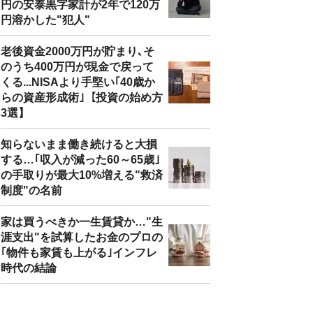
円の安泰黒字家計が2年で120万
円溶かした"犯人"
老後資金2000万円が貯まり､そ
のうち400万円が現金で戻って
くる...NISAより手堅い｢40歳か
らの資産形成術｣【投資の始め方
3選】
知らないまま働き続けると大損
する…｢収入が減った60～65歳｣
の手取りが最大10%増える"救済
制度"の名前
家は買うべきか一生賃貸か…"生
涯支出"を試算したお金のプロの
｢物件も家賃も上がる｣インフレ
時代の結論