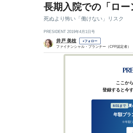
長期入院での「ロー
死ぬより怖い「働けない」リスク
PRESIDENT 2019年4月1日号
井戸 美枝
+フォロー
ファイナンシャル・プランナー（CFP認定者）
前ページ
ここか
登録すると今
夏
8/31まで
年額プラ
※年額