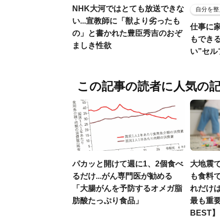
NHK大河ではとても放送できな
自分を整
い...宣教師に「獣より劣ったも
仕事に
の」と書かれた豊臣秀吉のおぞ
もでき
ましき性欲
い”セ
この記事の読者に人気の
パカッと開けて週に1、2個食べ
大地震
るだけ...がん専門医が勧める
も食料で
「大腸がんを予防するオメガ脂
れだけ
肪酸たっぷり食品」
最も重要
BEST】