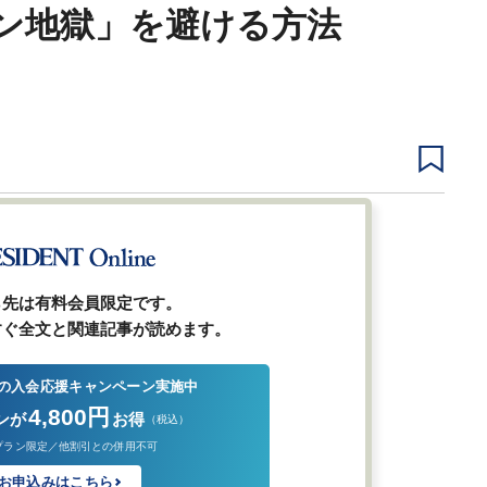
ン地獄」を避ける方法
1
2
3
次ページ
ら先は有料会員限定です。
すぐ全文と関連記事が読めます。
の入会応援キャンペーン実施中
4,800円
ンが
お得
（税込）
プラン限定／他割引との併用不可
お申込みはこちら