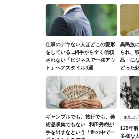
仕事のデキない人ほどこの髪形
異民族に
をしている...相手から全く信頼
られ、収
されない「ビジネスで一発アウ
品」に
ト」ヘアスタイル3選
どった
ギャンブルでも、旅行でも、美
創業12
術品収集でもない...和田秀樹が
125年
手を出すなという「世の中で一
多様な