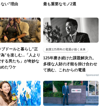
ない"理由
最も重要なモノ2選
ラブドールと暮らし"正
創業125周年の電通が描く未来
為"を楽しむ...「人より
125年磨き続けた課題解決力。
愛する男たち」が奇妙な
多様な人財の才能を掛け合わせ
始めたワケ
て挑む、これからの電通
Sponsored