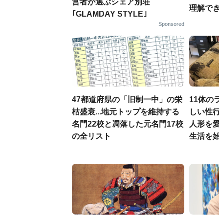
営者が選ぶシェア別荘
理解でき
｢GLAMDAY STYLE｣
Sponsored
47都道府県の「旧制一中」の栄
11体の
枯盛衰...地元トップを維持する
しい性行
名門22校と凋落した元名門17校
人形を
の全リスト
生活を