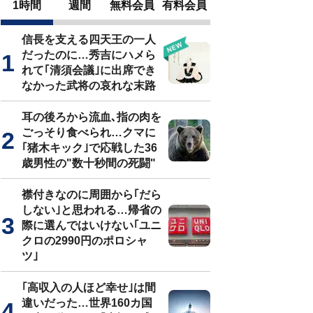
1時間
週間
無料会員
有料会員
信長を支える四天王の一人
だったのに…秀吉にハメら
れて｢清須会議｣に出席でき
なかった武将の哀れな末路
耳の後ろから流血､指の肉を
ごっそり食べられ…クマに
｢猪木キック｣で応戦した36
歳男性の"数十秒間の死闘"
襟付きなのに周囲から｢だら
しない｣と思われる…帰省の
際に選んではいけない｢ユニ
クロの2990円のポロシャ
ツ｣
｢高収入の人ほど幸せ｣は間
違いだった…世界160カ国