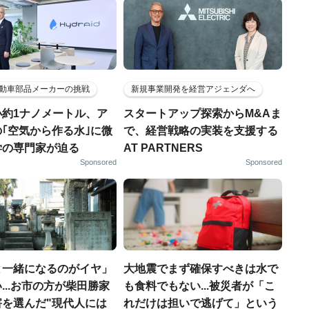
動車部品メーカーの挑戦
新規事業開発を経営アジェンダへ
小約1ナノメートル、ア
スタートアップ探索からM&Aま
｢空気から作る水｣に微
で、経営戦略の実装を支援する
学の専門家が迫る
AT PARTNERS
Sponsored
Sponsored
と一緒になるのがイヤ」
大地震でまず確保すべきは水で
...お市の方が柴田勝家
も食料でもない...被災者が「こ
害を選んだ"現代人には
れだけは担いで逃げて」という