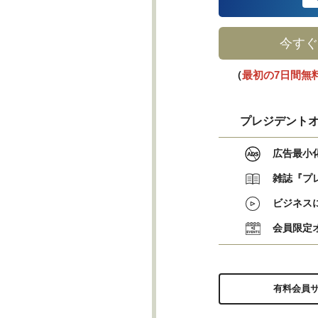
今すぐ
（
最初の7日間無
プレジデントオ
広告最小
雑誌『プ
ビジネス
会員限定
有料会員