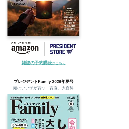
雑誌の予約購読
はこちら
プレジデントFamily 2026年夏号
頭のいい子が育つ「育脳」大百科