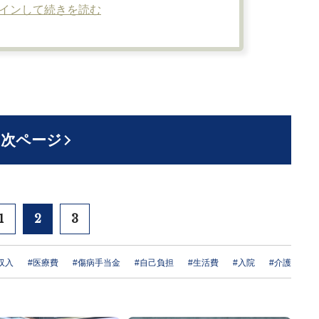
インして続きを読む
次ページ
1
2
3
収入
#医療費
#傷病手当金
#自己負担
#生活費
#入院
#介護