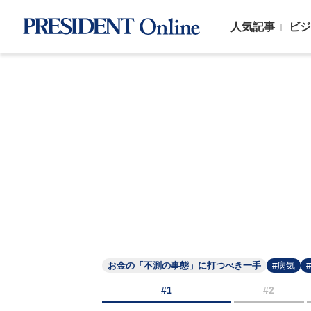
人気記事
ビジ
お金の「不測の事態」に打つべき一手
#病気
#1
#2