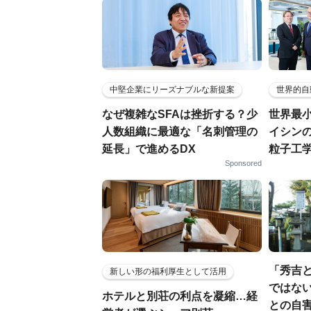
中堅企業にリーズナブルな新提案
世界的自
なぜ複雑なSFAは挫折する？少
世界最
人数組織に最適な「名刺管理の
イシンの
延長」で進めるDX
粒子工
Sponsored
「秀吉
新しい形の福利厚生として活用
ではない
ホテルと別荘の利点を凝縮…経
との自