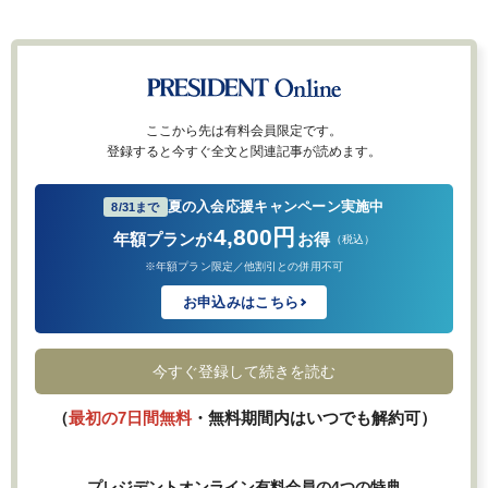
ここから先は有料会員限定です。
登録すると今すぐ全文と関連記事が読めます。
夏の入会応援キャンペーン実施中
8/31まで
4,800円
年額プランが
お得
（税込）
※年額プラン限定／他割引との併用不可
お申込みはこちら
今すぐ登録して続きを読む
（
最初の7日間無料
・無料期間内はいつでも解約可）
プレジデントオンライン有料会員の4つの特典