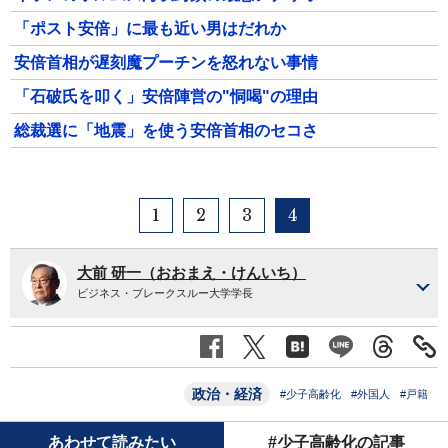
「ポスト安倍」に最も近い男はだれか
安倍首相が遅刻魔プーチンを怒れない事情
「石破氏を叩く」安倍陣営の"恫喝"の理由
総裁選に「地震」を使う安倍首相のセコさ
1
2
3
4
大前 研一（おおまえ・けんいち）
ビジネス・ブレークスルー大学学長
政治・経済
#少子高齢化
#外国人
#戸籍
あわせて読みたい
#少子高齢化の記事