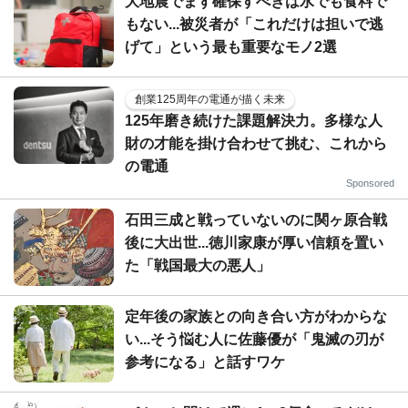
大地震でまず確保すべきは水でも食料で
もない...被災者が「これだけは担いで逃
げて」という最も重要なモノ2選
創業125周年の電通が描く未来
125年磨き続けた課題解決力。多様な人
財の才能を掛け合わせて挑む、これから
の電通
Sponsored
石田三成と戦っていないのに関ヶ原合戦
後に大出世...徳川家康が厚い信頼を置い
た「戦国最大の悪人」
定年後の家族との向き合い方がわからな
い...そう悩む人に佐藤優が「鬼滅の刃が
参考になる」と話すワケ