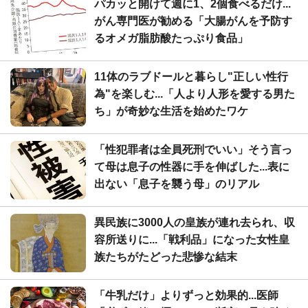
パカッと開けて週に1、2個食べるだけ...
がん専門医が勧める「大腸がんを予防す
るオメガ脂肪酸たっぷり食品」
11体のラブドールと暮らし"正しい性行
為"を楽しむ...「人より人形を愛する男た
ち」が奇妙な生活を始めたワケ
「性犯罪者は全員死刑でいい」そう言っ
て母は息子の性器に手を伸ばした...表に
出ない「息子を襲う母」のリアル
異民族に3000人の皇族が連れ去られ、収
容所送りに...「戦利品」になった女性皇
族たちがたどった悲惨な結末
「牛乳だけ」よりずっと効果的...医師