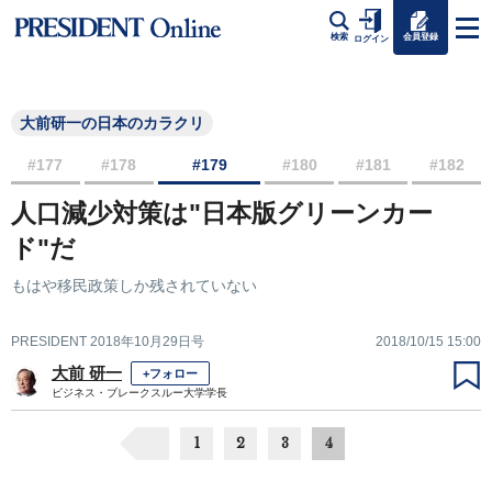
会員登録
検索
ログイン
大前研一の日本のカラクリ
#177
#178
#179
#180
#181
#182
人口減少対策は"日本版グリーンカー
ド"だ
もはや移民政策しか残されていない
PRESIDENT 2018年10月29日号
2018/10/15 15:00
大前 研一
+フォロー
ビジネス・ブレークスルー大学学長
1
2
3
4