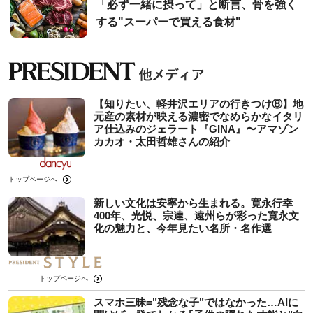
「必ず一緒に摂って」と断言、骨を強く
する"スーパーで買える食材"
【知りたい、軽井沢エリアの行きつけ⑧】地
元産の素材が映える濃密でなめらかなイタリ
ア仕込みのジェラート『GINA』〜アマゾン
カカオ・太田哲雄さんの紹介
トップページへ
新しい文化は安寧から生まれる。寛永行幸
400年、光悦、宗達、遠州らが彩った寛永文
化の魅力と、今年見たい名所・名作選
トップページへ
スマホ三昧="残念な子"ではなかった…AIに