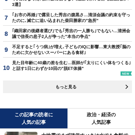
3選】
｢お市の再婚｣で露呈した秀吉の腹黒さ…清須会議の約束を守っ
たのに､滅亡に追い込まれた柴田勝家の"急所"
｢織田家の後継者選び｣でも｢秀吉の一人勝ち｣でもない…清洲会
議で信長の息子2人が争った"本当の争点"
不足すると｢うつ病｣が増え､子どものIQに影響…東大教授｢脳の
ために欠かせないスーパーにある食材｣
見た目年齢に40歳の差を生む…医師が｢太りにくい体をつくる｣
と話す1日にわずか10回の"脱ET体操"
もっと見る
この記事の読者に
政治・経済の
人気の記事
人気記事