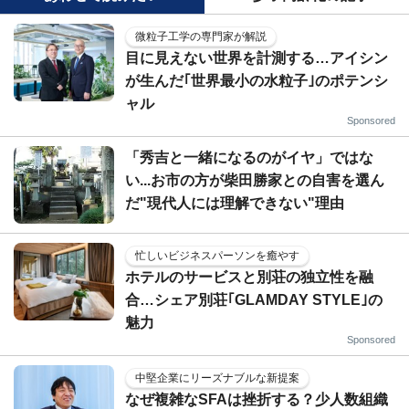
微粒子工学の専門家が解説
目に見えない世界を計測する…アイシン
が生んだ｢世界最小の水粒子｣のポテンシ
ャル
Sponsored
「秀吉と一緒になるのがイヤ」ではな
い...お市の方が柴田勝家との自害を選ん
だ"現代人には理解できない"理由
忙しいビジネスパーソンを癒やす
ホテルのサービスと別荘の独立性を融
合…シェア別荘｢GLAMDAY STYLE｣の
魅力
Sponsored
中堅企業にリーズナブルな新提案
なぜ複雑なSFAは挫折する？少人数組織