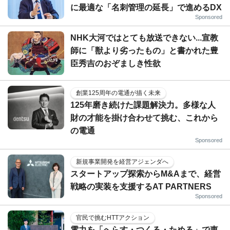
に最適な「名刺管理の延長」で進めるDX
Sponsored
NHK大河ではとても放送できない...宣教
師に「獣より劣ったもの」と書かれた豊
臣秀吉のおぞましき性欲
創業125周年の電通が描く未来
125年磨き続けた課題解決力。多様な人
財の才能を掛け合わせて挑む、これから
の電通
Sponsored
新規事業開発を経営アジェンダへ
スタートアップ探索からM&Aまで、経営
戦略の実装を支援するAT PARTNERS
Sponsored
官民で挑むHTTアクション
電力を「へらす・つくる・ためる」で東