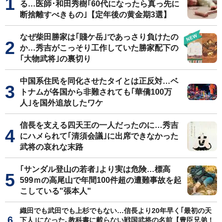
る…医師･和田秀樹｢60代になったら真っ先に
断捨離すべきもの｣【定年後の黄金期3選】
なぜ柴田勝家は｢賤ケ岳｣であっさり負けたの
か…秀吉がこっそり工作していた勝家配下の
｢大物武将｣の裏切り
中国系住民を同化させたタイとは正反対…ベ
トナムが各国から非難されても｢華僑100万
人｣を国外追放したワケ
信長を支える四天王の一人だったのに…秀吉
にハメられて｢清須会議｣に出席できなかった
武将の哀れな末路
｢サンダル登山の若者｣より実は危険…標高
599ｍの高尾山で年間100件超の遭難事故を起
こしている"張本人"
織田でも武田でも上杉でもない…信長より20年早く｢最初の天
下人｣になった､教科書に載らない戦国武将の名前【豊臣兄弟！