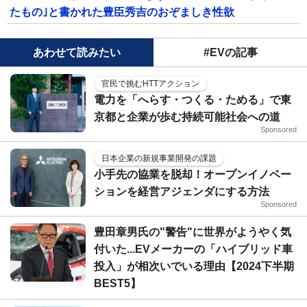
たもの｣と書かれた豊臣秀吉のおぞましき性欲
あわせて読みたい
#EVの記事
官民で挑むHTTアクション
電力を「へらす・つくる・ためる」で東
京都と企業が歩む持続可能社会への道
Sponsored
日本企業の新規事業開発の課題
小手先の協業を脱却！オープンイノベー
ションを経営アジェンダにする方法
Sponsored
豊田章男氏の"警告"に世界がようやく気
付いた...EVメーカーの「ハイブリッド車
投入」が相次いでいる理由【2024下半期
BEST5】