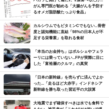
がん専門医が勧める「大腸がんを予防す
るオメガ脂肪酸たっぷり食品」
カルシウムでもビタミンCでもない...骨密
度と認知機能に直結「98%の日本人が不
足する栄養素」を取れる食材
「本当のお金持ち」はポルシェやフェラ
ーリには乗っていない...FPが実際に目に
した「富裕層のクルマ」の真実
「日本の新幹線」を売らずに済んでよか
った...「走るほど大赤字」インドネシア
新幹線を勝ち取った習近平の大誤算
大地震でまず確保すべきは水でも食料で