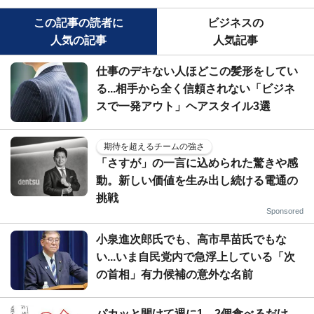
この記事の読者に
ビジネスの
人気の記事
人気記事
仕事のデキない人ほどこの髪形をしてい
る...相手から全く信頼されない「ビジネ
スで一発アウト」ヘアスタイル3選
期待を超えるチームの強さ
「さすが」の一言に込められた驚きや感
動。新しい価値を生み出し続ける電通の
挑戦
Sponsored
小泉進次郎氏でも、高市早苗氏でもな
い...いま自民党内で急浮上している「次
の首相」有力候補の意外な名前
パカッと開けて週に1、2個食べるだけ...