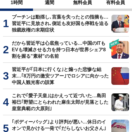
1時間
週間
無料会員
有料会員
プーチンは動揺し､言葉を失ったとの指摘も…
習近平に見放され､側近も友好国も停戦を迫る
独裁政権の末期症状
だから習近平は心底焦っている…中国のITも
EVも壊滅させる力を持つ日本が世界シェア8
割を握る"素材"の名前
習近平が｢日本に行くな｣と煽った悲惨な結
末…｢8万円の激安ツアー｣でロシアに向かった
中国人観光客の誤算
これで｢愛子天皇｣はかえって近づいた…島田
裕巳｢野望にとらわれた麻生太郎が見落とした
皇室典範の大原則｣
｢ボディーバッグ｣より評判が悪い…休日のイ
オンで見かける一発で｢だらしないお父さん｣