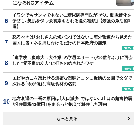
になるNGアイテム
イワシでもサンマでもない...糖尿病専門医が｢がん･動脈硬化を
予防し､美肌を保つ栄養素をとれる魚の種類｣【最強の魚活術3
選】
怒るべきは｢おじさんの短パン｣ではない…海外報道から見えた
国民に省エネを押し付けるだけの日本政府の無策
｢進学校→慶應大→大企業｣の学歴エリートが10数年ぶりに再会
した"元不良の友人"に打ちのめされたワケ
エビやカニを想わせる濃密な旨味とコク…近所の公園でタダで
採れる｢今が旬｣な高級食材の名前
地方衰退の一番の原因は｢人口減少｣ではない…山口の超富裕層
が｢住民税43億円｣をまるっと抱えて移住した理由
もっと見る