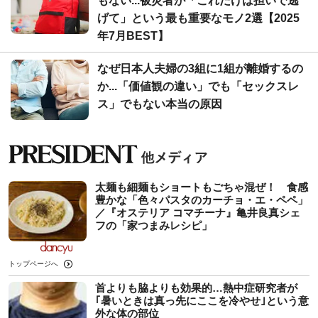
もない...被災者が「これだけは担いで逃
げて」という最も重要なモノ2選【2025
年7月BEST】
なぜ日本人夫婦の3組に1組が離婚するの
か...「価値観の違い」でも「セックスレ
ス」でもない本当の原因
太麺も細麺もショートもごちゃ混ぜ！ 食感
豊かな「色々パスタのカーチョ・エ・ペペ」
／『オステリア コマチーナ』亀井良真シェ
フの「家つまみレシピ」
トップページへ
首よりも脇よりも効果的…熱中症研究者が
｢暑いときは真っ先にここを冷やせ｣という意
外な体の部位