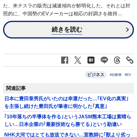
た、米テスラの販売は減速傾向が鮮明化した。それとは対
照的に、中国勢のEVメーカーは相応の好調さを維持…
続きを読む
ビジネス
#自動車
#EV
関連記事
日本に豊田章男氏がいたのは幸運だった…｢EV化の真実｣
を主張し続けた豊田氏が筆者に明かした｢真意｣
｢10年落ちの半導体を作る｣というJASM熊本工場は素晴ら
しい…日本企業の｢最新技術なら勝てる｣という勘違い
NHK大河ではとても放送できない…宣教師に｢獣より劣っ