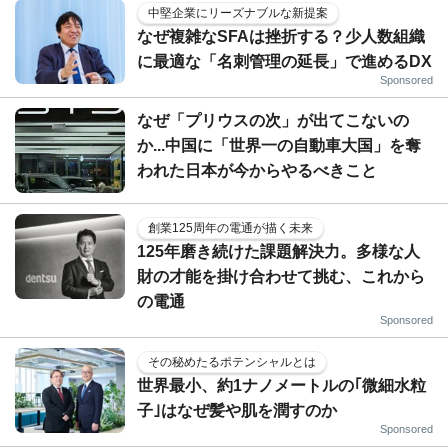
中堅企業にリーズナブルな新提案
なぜ複雑なSFAは挫折する？少人数組織
に最適な「名刺管理の延長」で進めるDX
Sponsored
なぜ「プリウスの次」が出てこないの
か...中国に「世界一の自動車大国」を奪
われた日本が今からやるべきこと
創業125周年の電通が描く未来
125年磨き続けた課題解決力。多様な人
財の才能を掛け合わせて挑む、これから
の電通
Sponsored
その秘めたるポテンシャルとは
世界最小、約1ナノメートルの｢微細水粒
子｣はなぜ髪や肌を潤すのか
Sponsored