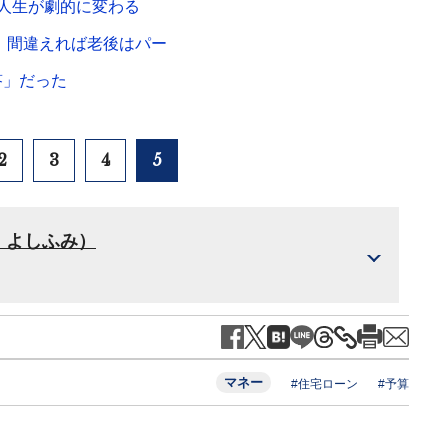
人生が劇的に変わる
」間違えれば老後はパー
答」だった
2
3
4
5
・よしふみ）
マネー
#住宅ローン
#予算