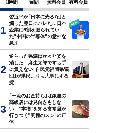
1時間
週間
無料会員
有料会員
習近平が｢日本に売るな｣と
煽った翌日にバレた…日本
企業に6割を握られてい
た"中国の半導体"の意外な
急所
逆らった県議は次々と姿を
消した…麻生太郎ですら手
に負えない｢自民党福岡県議
団｣が県民よりも大事にする
掟
｢一流のお金持ち｣は銀座の
高級店には見向きもしな
い…"本物"を知る富裕層が
行きつく"究極のスシ"の正
体