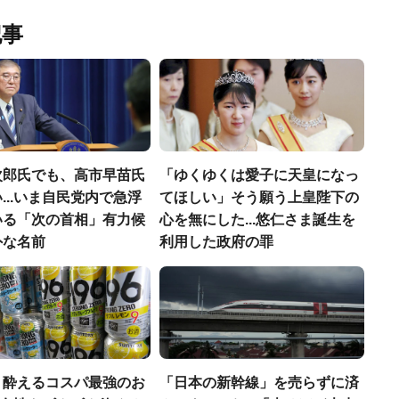
記事
次郎氏でも、高市早苗氏
「ゆくゆくは愛子に天皇になっ
...いま自民党内で急浮
てほしい」そう願う上皇陛下の
いる「次の首相」有力候
心を無にした...悠仁さま誕生を
外な名前
利用した政府の罪
く酔えるコスパ最強のお
「日本の新幹線」を売らずに済