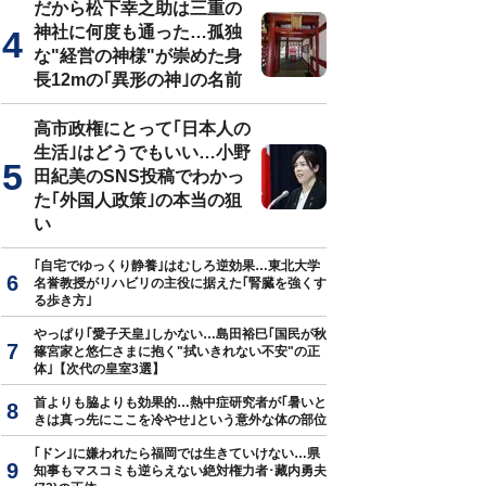
だから松下幸之助は三重の
神社に何度も通った…孤独
な"経営の神様"が崇めた身
長12mの｢異形の神｣の名前
高市政権にとって｢日本人の
生活｣はどうでもいい…小野
田紀美のSNS投稿でわかっ
た｢外国人政策｣の本当の狙
い
｢自宅でゆっくり静養｣はむしろ逆効果…東北大学
名誉教授がリハビリの主役に据えた｢腎臓を強くす
る歩き方｣
やっぱり｢愛子天皇｣しかない…島田裕巳｢国民が秋
篠宮家と悠仁さまに抱く"拭いきれない不安"の正
体｣【次代の皇室3選】
首よりも脇よりも効果的…熱中症研究者が｢暑いと
きは真っ先にここを冷やせ｣という意外な体の部位
｢ドン｣に嫌われたら福岡では生きていけない…県
知事もマスコミも逆らえない絶対権力者･藏内勇夫