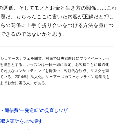
の関係、そしてモノとお金と生き方の関係……これ
問題だ。もちろんここに書いた内容が正解だと押し
れらの関係に上手く折り合いをつける方法を身につ
ができるのではないかと思う。
店・シェアーズカフェを開業。対面では夫婦向けにプライベートレッ
を得意とする。レッスンは一日一組に限定、お客様ごとに最適化
て高度なコンサルティングを提供中。客観的な視点、リスクを重
ている。2014年に法人化。シェアーズカフェオンライン編集長も
までお金に困る人』がある。
・通信費“一発逆転”の見直しワザ
高収入家計をぶち壊す