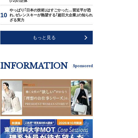
(72)の正体
やっぱり｢日本の技術｣はすごかった…習近平が恐
れ､ゼレンスキーが熱望する｢超巨大企業｣の知られ
ざる実力
もっと見る
INFORMATION
Sponsored