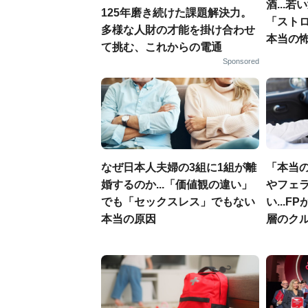
酒...
125年磨き続けた課題解決力。
「スト
多様な人財の才能を掛け合わせ
本当の
て挑む、これからの電通
Sponsored
なぜ日本人夫婦の3組に1組が離
「本当
婚するのか...「価値観の違い」
やフェ
でも「セックスレス」でもない
い...
本当の原因
層のク