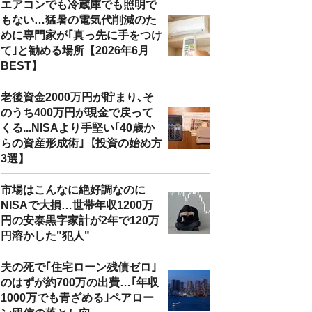
エアコンでも冷蔵庫でも照明で
もない…猛暑の電気代削減のた
めに専門家が｢真っ先に手をつけ
て｣と勧める場所【2026年6月
BEST】
老後資金2000万円が貯まり､そ
のうち400万円が現金で戻って
くる...NISAより手堅い｢40歳か
らの資産形成術｣【投資の始め方
3選】
市場はこんなに絶好調なのに
NISAで大損…世帯年収1200万
円の安泰黒字家計が2年で120万
円溶かした"犯人"
夫の死で｢住宅ローン残債ゼロ｣
のはずが約700万の出費…｢年収
1000万でも青ざめる｣ペアロー