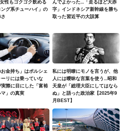
若い女性もゴクゴク飲める
んでよかった...「走るほど大赤
ロング系チューハイ」の
字」インドネシア新幹線を勝ち
怖さ
取った習近平の大誤算
のお金持ち」はポルシェ
私には明瞭にモノを言うが、他
ラーリには乗っていな
人には曖昧な言葉を使う...昭和
FPが実際に目にした「富裕
天皇が「総理大臣にしてはなら
ルマ」の真実
ぬ」と語った政治家【2025年9
月BEST】