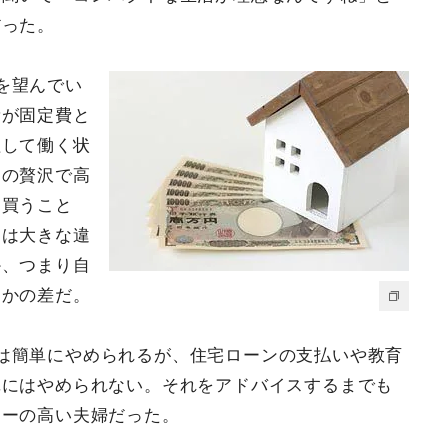
だった。
を望んでい
費が固定費と
理して働く状
まの贅沢で高
を買うこと
には大きな違
か、つまり自
うかの差だ。
は簡単にやめられるが、住宅ローンの支払いや教育
単にはやめられない。それをアドバイスするまでも
シーの高い夫婦だった。