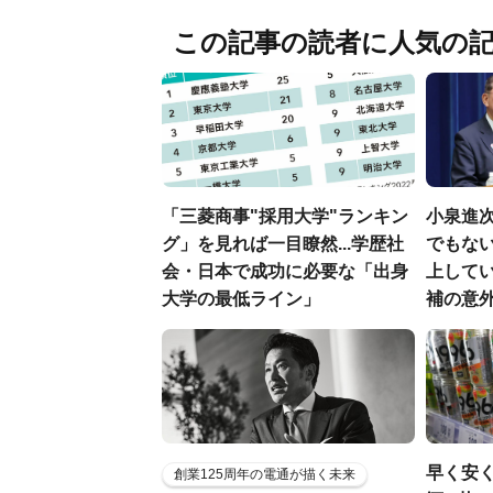
この記事の読者に人気の
「三菱商事"採用大学"ランキン
小泉進
グ」を見れば一目瞭然...学歴社
でもない
会・日本で成功に必要な「出身
上して
大学の最低ライン」
補の意
早く安
創業125周年の電通が描く未来