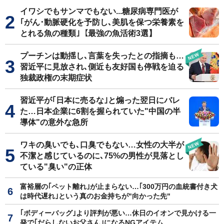
イワシでもサンマでもない...糖尿病専門医が
｢がん･動脈硬化を予防し､美肌を保つ栄養素を
とれる魚の種類｣【最強の魚活術3選】
プーチンは動揺し､言葉を失ったとの指摘も…
習近平に見放され､側近も友好国も停戦を迫る
独裁政権の末期症状
習近平が｢日本に売るな｣と煽った翌日にバレ
た…日本企業に6割を握られていた"中国の半
導体"の意外な急所
ワキの臭いでも､口臭でもない…女性の大半が
不潔と感じているのに､75%の男性が見落とし
ている"臭い"の正体
富裕層の｢ペット離れ｣が止まらない…｢300万円の血統書付き犬
は時代遅れ｣という真のお金持ちが"向かった先"
｢ボディーバッグ｣より評判が悪い…休日のイオンで見かける一
発で｢だらしないお父さん｣になるNGアイテム