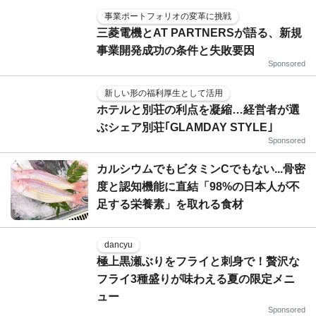
事業ポートフォリオの変革に挑戦
三菱電機とAT PARTNERSが語る、新規
事業開発成功の条件と失敗要因
Sponsored
新しい形の福利厚生として活用
ホテルと別荘の利点を凝縮…経営者が選
ぶシェア別荘｢GLAMDAY STYLE｣
Sponsored
カルシウムでもビタミンCでもない...骨密
度と認知機能に直結「98%の日本人が不
足する栄養素」を取れる食材
dancyu
極上黒瀬ぶりをフライと刺身で！贅沢な
フライ3種盛りが味わえる夏の限定メニ
ュー
Sponsored