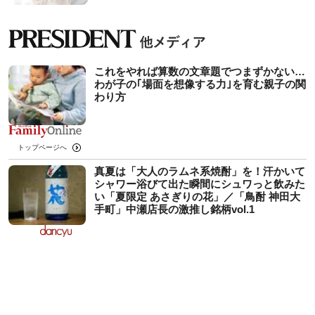
これをやれば算数の文章題でつまずかない…
わが子の｢場面を想像する力｣を育む親子の関
わり方
トップページへ
真夏は「大人のラムネ系焼酎」を！汗かいて
シャワー浴びて出た瞬間にシュワっと飲みた
い「夏限定 あさぎりの花」／「鳥酎 神田大
手町」中瀬店長の激推し銘柄vol.1
トップページへ
第８回 「見る」と、「観る」。インプット
の質を高めたい。