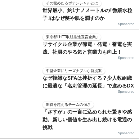
その秘めたるポテンシャルとは
世界最小、約1ナノメートルの｢微細水粒
子｣はなぜ髪や肌を潤すのか
Sponsored
東京都｢HTT取組推進宣言企業｣
リサイクル企業が節電・発電・蓄電を実
践、社員のやる気と営業力も向上！
Sponsored
中堅企業にリーズナブルな新提案
なぜ複雑なSFAは挫折する？少人数組織
に最適な「名刺管理の延長」で進めるDX
Sponsored
期待を超えるチームの強さ
「さすが」の一言に込められた驚きや感
動。新しい価値を生み出し続ける電通の
挑戦
Sponsored