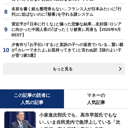
名前を書く紙も整理券もない…フランス人が日本みたいに｢行
列｣に並ばないのに｢順番｣を守れる謎システム
習近平が｢日本に行くな｣と煽った悲惨な結果…友好国･ロシア
に向かった中国人客の｢ぼったくり被害｣､死者も【2026年4月
BEST】
夕食作り｢お手伝いする｣と直訴の子への返答でバレる…賢い親
が｢カレーできたよ｡お皿持ってきて｣と言わぬ訳【頭のよい子
が育つ家3選】
もっと見る
この記事の読者に
マネーの
人気の記事
人気記事
小泉進次郎氏でも、高市早苗氏でもな
い...いま自民党内で急浮上している「次