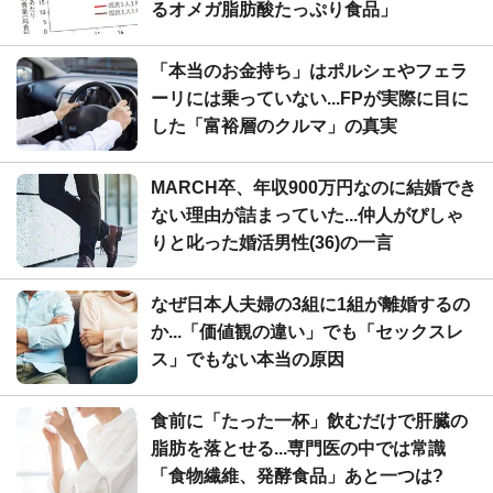
るオメガ脂肪酸たっぷり食品」
「本当のお金持ち」はポルシェやフェラ
ーリには乗っていない...FPが実際に目に
した「富裕層のクルマ」の真実
MARCH卒、年収900万円なのに結婚でき
ない理由が詰まっていた...仲人がぴしゃ
りと叱った婚活男性(36)の一言
なぜ日本人夫婦の3組に1組が離婚するの
か...「価値観の違い」でも「セックスレ
ス」でもない本当の原因
食前に「たった一杯」飲むだけで肝臓の
脂肪を落とせる...専門医の中では常識
「食物繊維、発酵食品」あと一つは?