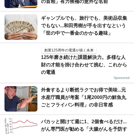
の首相」有力候補の意外な名前
ギャンブルでも、旅行でも、美術品収集
でもない...和田秀樹が手を出すなという
「世の中で一番金のかかる趣味」
創業125周年の電通が描く未来
125年磨き続けた課題解決力。多様な人
財の才能を掛け合わせて挑む、これから
の電通
Sponsored
外食するより断然ラクでお得で美味...元
水産庁職員が考案「1尾2000円の鮮魚丸
ごとフライパン料理」の非日常感
パカッと開けて週に1、2個食べるだけ...
がん専門医が勧める「大腸がんを予防す