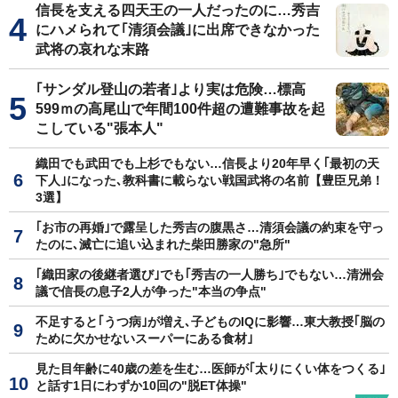
信長を支える四天王の一人だったのに…秀吉
にハメられて｢清須会議｣に出席できなかった
武将の哀れな末路
｢サンダル登山の若者｣より実は危険…標高
599ｍの高尾山で年間100件超の遭難事故を起
こしている"張本人"
織田でも武田でも上杉でもない…信長より20年早く｢最初の天
下人｣になった､教科書に載らない戦国武将の名前【豊臣兄弟！
3選】
｢お市の再婚｣で露呈した秀吉の腹黒さ…清須会議の約束を守っ
たのに､滅亡に追い込まれた柴田勝家の"急所"
｢織田家の後継者選び｣でも｢秀吉の一人勝ち｣でもない…清洲会
議で信長の息子2人が争った"本当の争点"
不足すると｢うつ病｣が増え､子どものIQに影響…東大教授｢脳の
ために欠かせないスーパーにある食材｣
見た目年齢に40歳の差を生む…医師が｢太りにくい体をつくる｣
と話す1日にわずか10回の"脱ET体操"