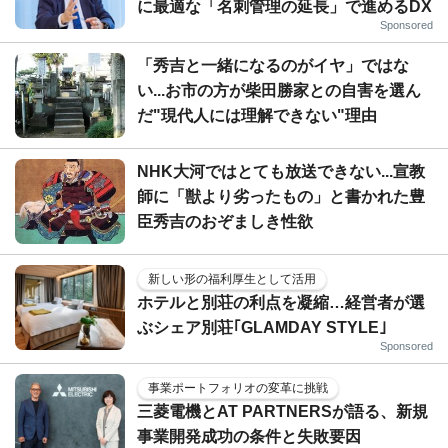
に最適な「名刺管理の延長」で進めるDX
Sponsored
「秀吉と一緒になるのがイヤ」ではな
い...お市の方が柴田勝家との自害を選ん
だ"現代人には理解できない"理由
NHK大河ではとても放送できない...宣教
師に「獣より劣ったもの」と書かれた豊
臣秀吉のおぞましき性欲
新しい形の福利厚生として活用
ホテルと別荘の利点を凝縮…経営者が選
ぶシェア別荘｢GLAMDAY STYLE｣
Sponsored
事業ポートフォリオの変革に挑戦
三菱電機とAT PARTNERSが語る、新規
事業開発成功の条件と失敗要因