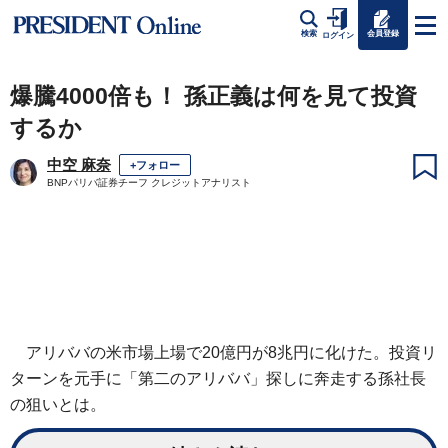
会員登録
検索
ログイン
爆騰4000倍も！ 孫正義は何を見て投資
するか
中空 麻奈
+フォロー
BNPパリバ証券チーフ クレジットアナリスト
アリババの米市場上場で20億円が8兆円に化けた。投資リ
ターンを元手に「第二のアリババ」探しに奔走する孫社長
の狙いとは。