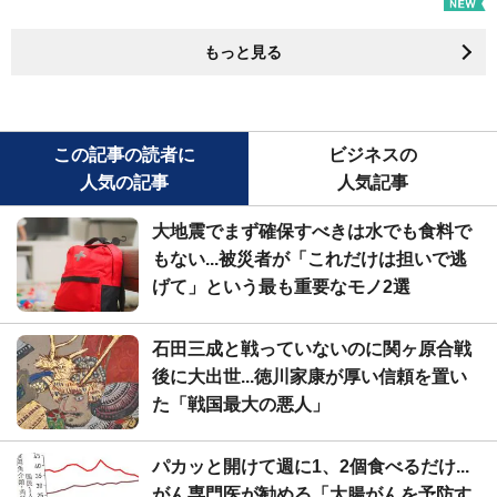
もっと見る
この記事の読者に
ビジネスの
人気の記事
人気記事
大地震でまず確保すべきは水でも食料で
もない...被災者が「これだけは担いで逃
げて」という最も重要なモノ2選
石田三成と戦っていないのに関ヶ原合戦
後に大出世...徳川家康が厚い信頼を置い
た「戦国最大の悪人」
パカッと開けて週に1、2個食べるだけ...
がん専門医が勧める「大腸がんを予防す