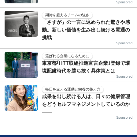
Sponsored
期待を超えるチームの強さ
「さすが」の一言に込められた驚きや感
動。新しい価値を生み出し続ける電通の
挑戦
Sponsored
選ばれる企業になるために
東京都｢HTT取組推進宣言企業｣登録で環
境配慮時代を勝ち抜く具体策とは
Sponsored
毎日を支える運動と栄養の整え方
成果を出し続ける人は、日々の健康管理
をどうセルフマネジメントしているのか
——
Sponsored