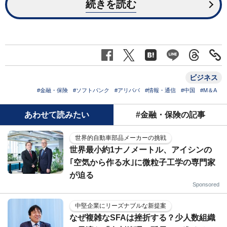
続きを読む
ビジネス
#金融・保険
#ソフトバンク
#アリババ
#情報・通信
#中国
#M＆A
あわせて読みたい
#金融・保険の記事
世界的自動車部品メーカーの挑戦
世界最小約1ナノメートル、アイシンの
｢空気から作る水｣に微粒子工学の専門家
が迫る
Sponsored
中堅企業にリーズナブルな新提案
なぜ複雑なSFAは挫折する？少人数組織