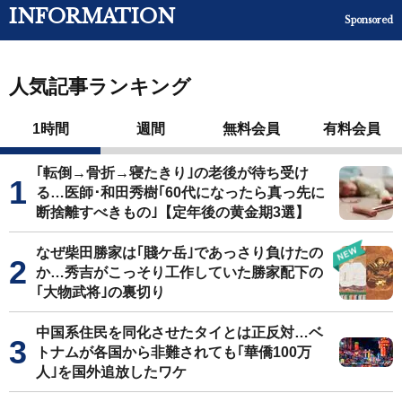
INFORMATION
Sponsored
人気記事ランキング
1時間
週間
無料会員
有料会員
｢転倒→骨折→寝たきり｣の老後が待ち受け
る…医師･和田秀樹｢60代になったら真っ先に
断捨離すべきもの｣【定年後の黄金期3選】
なぜ柴田勝家は｢賤ケ岳｣であっさり負けたの
か…秀吉がこっそり工作していた勝家配下の
｢大物武将｣の裏切り
中国系住民を同化させたタイとは正反対…ベ
トナムが各国から非難されても｢華僑100万
人｣を国外追放したワケ