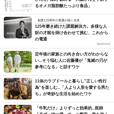
るオメガ脂肪酸たっぷり食品」
創業125周年の電通が描く未来
125年磨き続けた課題解決力。多様な人
財の才能を掛け合わせて挑む、これから
の電通
Sponsored
定年後の家族との向き合い方がわからな
い...そう悩む人に佐藤優が「鬼滅の刃が
参考になる」と話すワケ
11体のラブドールと暮らし"正しい性行
為"を楽しむ...「人より人形を愛する男た
ち」が奇妙な生活を始めたワケ
「牛乳だけ」よりずっと効果的...医師