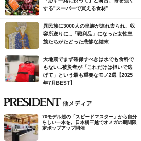
「必ず一緒に摂って」と断言、骨を強く
する"スーパーで買える食材"
異民族に3000人の皇族が連れ去られ、収
容所送りに...「戦利品」になった女性皇
族たちがたどった悲惨な結末
大地震でまず確保すべきは水でも食料で
もない...被災者が「これだけは担いで逃
げて」という最も重要なモノ2選【2025
年7月BEST】
70モデル超の「スピードマスター」から自分
らしい一本を。日本橋三越でオメガの期間限
定ポップアップ開催