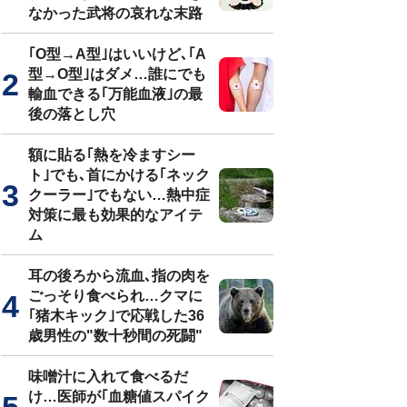
なかった武将の哀れな末路
｢O型→A型｣はいいけど､｢A
型→O型｣はダメ…誰にでも
輸血できる｢万能血液｣の最
後の落とし穴
額に貼る｢熱を冷ますシー
ト｣でも､首にかける｢ネック
クーラー｣でもない…熱中症
対策に最も効果的なアイテ
ム
耳の後ろから流血､指の肉を
ごっそり食べられ…クマに
｢猪木キック｣で応戦した36
歳男性の"数十秒間の死闘"
味噌汁に入れて食べるだ
け…医師が｢血糖値スパイク