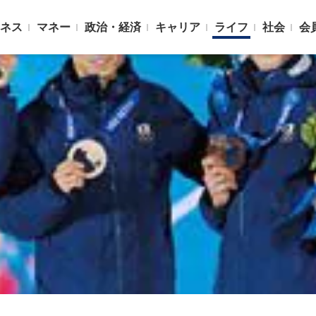
ネス
マネー
政治・経済
キャリア
ライフ
社会
会