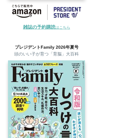
雑誌の予約購読
はこちら
プレジデントFamily 2026年夏号
頭のいい子が育つ「育脳」大百科