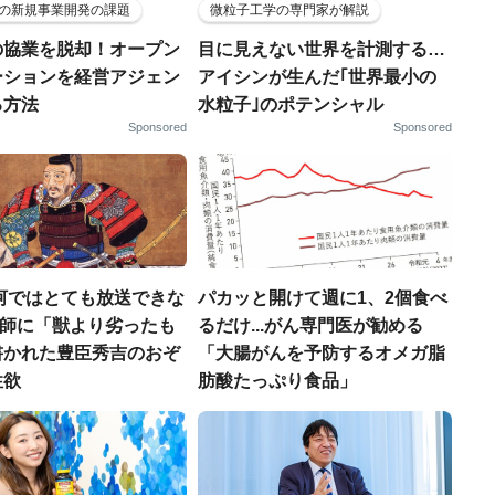
の新規事業開発の課題
微粒子工学の専門家が解説
の協業を脱却！オープン
目に見えない世界を計測する…
ーションを経営アジェン
アイシンが生んだ｢世界最小の
る方法
水粒子｣のポテンシャル
Sponsored
Sponsored
河ではとても放送できな
パカッと開けて週に1、2個食べ
宣教師に「獣より劣ったも
るだけ...がん専門医が勧める
書かれた豊臣秀吉のおぞ
「大腸がんを予防するオメガ脂
性欲
肪酸たっぷり食品」