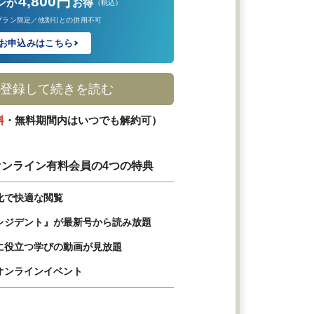
4,800円
ンが
お得
（税込）
プラン限定／他割引との併用不可
お申込みはこちら
登録して続きを読む
料
・無料期間内はいつでも解約可）
ンライン有料会員の4つの特典
化で快適な閲覧
レジデント』が最新号から読み放題
に役立つ学びの動画が見放題
オンラインイベント