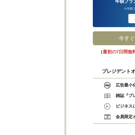
年額プラ
※年額
今すぐ
（
最初の7日間無
プレジデントオ
広告最小
雑誌『プ
ビジネス
会員限定