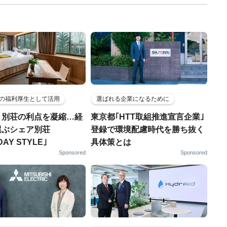
の福利厚生として活用
選ばれる企業になるために
と別荘の利点を凝縮…経
東京都｢HTT取組推進宣言企業｣
選ぶシェア別荘
登録で環境配慮時代を勝ち抜く
DAY STYLE｣
具体策とは
Sponsored
Sponsored