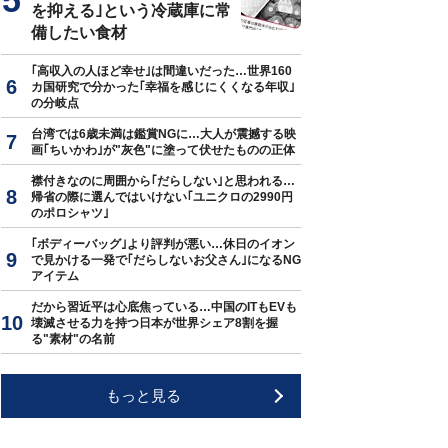
を抑える｣という冷蔵庫に常
備したい食材
｢高収入の人ほど幸せ｣は間違いだった…世界160
カ国研究で分かった｢幸福を感じにくくなる年収｣
の分岐点
台湾では6歳未満は鑑賞NGに…大人が震撼する映
画｢ちいかわ｣が"灰色"に塗って伏せたものの正体
襟付きなのに周囲から｢だらしない｣と思われる…
帰省の際に選んではいけない｢ユニクロの2990円
のポロシャツ｣
｢ボディーバッグ｣より評判が悪い…休日のイオン
で見かける一発で｢だらしないお父さん｣になるNG
アイテム
だから習近平は心底焦っている…中国のITもEVも
壊滅させる力を持つ日本が世界シェア8割を握
る"素材"の名前
もっと見る