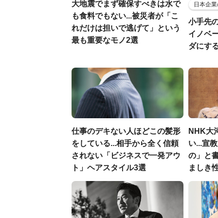
大地震でまず確保すべきは水で
日本企業
も食料でもない...被災者が「こ
小手先
れだけは担いで逃げて」という
イノベ
最も重要なモノ2選
ダにす
仕事のデキない人ほどこの髪形
NHK大
をしている...相手から全く信頼
い...
されない「ビジネスで一発アウ
の」と
ト」ヘアスタイル3選
ましき