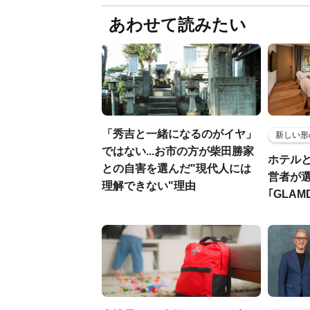
あわせて読みたい
「秀吉と一緒になるのがイヤ」
新しい形
ではない...お市の方が柴田勝家
ホテル
との自害を選んだ"現代人には
営者が
理解できない"理由
｢GLAM