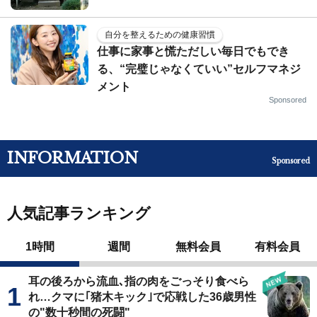
自分を整えるための健康習慣
仕事に家事と慌ただしい毎日でもでき
る、“完璧じゃなくていい”セルフマネジ
メント
Sponsored
INFORMATION
Sponsored
人気記事ランキング
1時間
週間
無料会員
有料会員
耳の後ろから流血､指の肉をごっそり食べら
れ…クマに｢猪木キック｣で応戦した36歳男性
の"数十秒間の死闘"