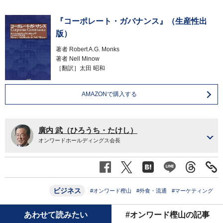
『コーポレート・ガバナンス』（生産性出
版）
著者
Robert A.G. Monks
著者
Nell Minow
［翻訳］太田 昭和
AMAZONで購入する
廣内 武（ひろうち・たけし）
オンワードホールディングス会長
ビジネス
#オンワード樫山
#外食・流通
#マーケティング
あわせて読みたい
#オンワード樫山の記事