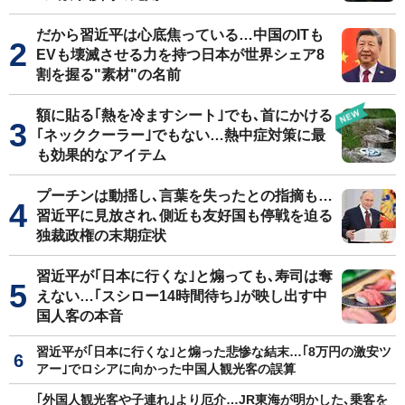
だから習近平は心底焦っている…中国のITも
EVも壊滅させる力を持つ日本が世界シェア8
割を握る"素材"の名前
額に貼る｢熱を冷ますシート｣でも､首にかける
｢ネッククーラー｣でもない…熱中症対策に最
も効果的なアイテム
プーチンは動揺し､言葉を失ったとの指摘も…
習近平に見放され､側近も友好国も停戦を迫る
独裁政権の末期症状
習近平が｢日本に行くな｣と煽っても､寿司は奪
えない…｢スシロー14時間待ち｣が映し出す中
国人客の本音
習近平が｢日本に行くな｣と煽った悲惨な結末…｢8万円の激安ツ
アー｣でロシアに向かった中国人観光客の誤算
｢外国人観光客や子連れ｣より厄介…JR東海が明かした､乗客を