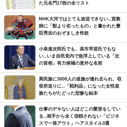
た元名門17校の全リスト
NHK大河ではとても放送できない...宣教
師に「獣より劣ったもの」と書かれた豊
臣秀吉のおぞましき性欲
小泉進次郎氏でも、高市早苗氏でもな
い...いま自民党内で急浮上している「次
の首相」有力候補の意外な名前
異民族に3000人の皇族が連れ去られ、収
容所送りに...「戦利品」になった女性皇
族たちがたどった悲惨な結末
仕事のデキない人ほどこの髪形をしてい
る...相手から全く信頼されない「ビジネ
スで一発アウト」ヘアスタイル3選