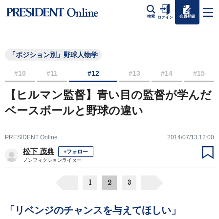
会員登録
検索
ログイン
「ポジション別」野球人物学
#10
#11
#12
#13
#14
#15
【ヒルマン監督】青い目の監督が学んだ
ベースボールと野球の違い
PRESIDENT Online
2014/07/13 12:00
松下 茂典
+フォロー
ノンフィクションライター
1
2
3
「リベンジのチャンスを与えてほしい」