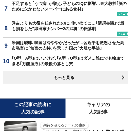
不足すると｢うつ病｣が増え､子どものIQに影響…東大教授｢脳の
ために欠かせないスーパーにある食材｣
秀吉よりも大役を任されたのに､使い捨てに…｢清須会議｣で最
も損をした"織田家ナンバー2の武将"の転落劇
米国は曖昧､韓国は冷ややかだったが…習近平を激怒させた高
市発言に｢無言の支持｣を示した国の｢大胆な手法｣
｢O型→A型｣はいいけど､｢A型→O型｣はダメ…誰にでも輸血で
きる｢万能血液｣の最後の落とし穴
もっと見る
この記事の読者に
キャリアの
人気の記事
人気記事
期待を超えるチームの強さ