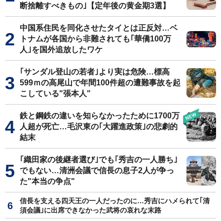
断捨離すべきもの｣【定年後の黄金期3選】
中国系住民を同化させたタイとは正反対…ベ
トナムが各国から非難されても｢華僑100万
人｣を国外追放したワケ
｢サンダル登山の若者｣より実は危険…標高
599ｍの高尾山で年間100件超の遭難事故を起
こしている"張本人"
鉄と鋼鉄の違いを知らなかったために1700万
人超が死亡…毛沢東の｢大躍進政策｣の悲劇的
結末
｢織田家の後継者選び｣でも｢秀吉の一人勝ち｣
でもない…清洲会議で信長の息子2人が争っ
た"本当の争点"
信長を支える四天王の一人だったのに…秀吉にハメられて｢清
須会議｣に出席できなかった武将の哀れな末路