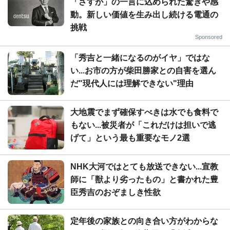
「さすが」の一言に込められた驚きや感
動。新しい価値を生み出し続ける電通の
挑戦
Sponsored
「秀吉と一緒になるのがイヤ」ではな
い...お市の方が柴田勝家との自害を選ん
だ"現代人には理解できない"理由
大地震でまず確保すべきは水でも食料で
もない...被災者が「これだけは担いで逃
げて」という最も重要なモノ2選
NHK大河ではとても放送できない...宣教
師に「獣より劣ったもの」と書かれた豊
臣秀吉のおぞましき性欲
定年後の家族との向き合い方がわからな