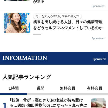
が迫る
Sponsored
毎日を支える運動と栄養の整え方
成果を出し続ける人は、日々の健康管理
をどうセルフマネジメントしているのか
——
Sponsored
INFORMATION
Sponsored
人気記事ランキング
1時間
週間
無料会員
有料会員
｢転倒→骨折→寝たきり｣の老後が待ち受け
る…医師･和田秀樹｢60代になったら真っ先に