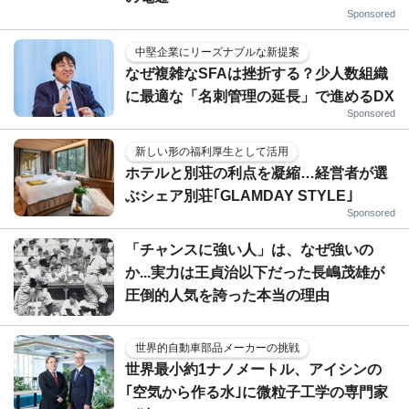
Sponsored
中堅企業にリーズナブルな新提案
なぜ複雑なSFAは挫折する？少人数組織
に最適な「名刺管理の延長」で進めるDX
Sponsored
新しい形の福利厚生として活用
ホテルと別荘の利点を凝縮…経営者が選
ぶシェア別荘｢GLAMDAY STYLE｣
Sponsored
「チャンスに強い人」は、なぜ強いの
か...実力は王貞治以下だった長嶋茂雄が
圧倒的人気を誇った本当の理由
世界的自動車部品メーカーの挑戦
世界最小約1ナノメートル、アイシンの
｢空気から作る水｣に微粒子工学の専門家