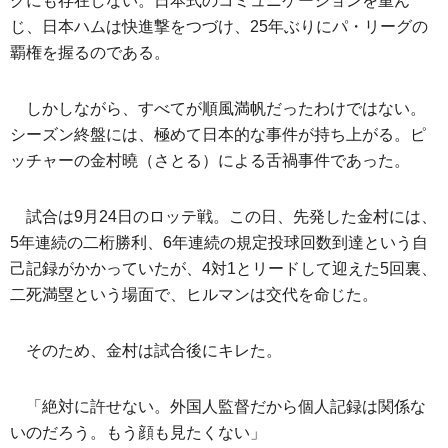
グにも存在しない。日本式のコミュニケーションを重ん
じ、日本ハムは快進撃をつづけ、25年ぶりにパ・リーグの
覇権を握るのである。
しかしながら、すべてが順風満帆だったわけではない。
シーズン終盤には、極めて日本的な事件が持ち上がる。ピ
ッチャーの金村曉（さとる）による舌禍事件であった。
試合は9月24日のロッテ戦。この日、先発した金村には、
5年連続の二桁勝利、6年連続の規定投球回数到達という自
己記録がかかっていたが、4対1とリードして迎えた5回裏、
二死満塁という場面で、ヒルマンは交代を命じた。
そのため、金村は試合後にキレた。
「絶対に許せない。外国人監督だから個人記録は関係な
いのだろう。もう顔も見たくない」