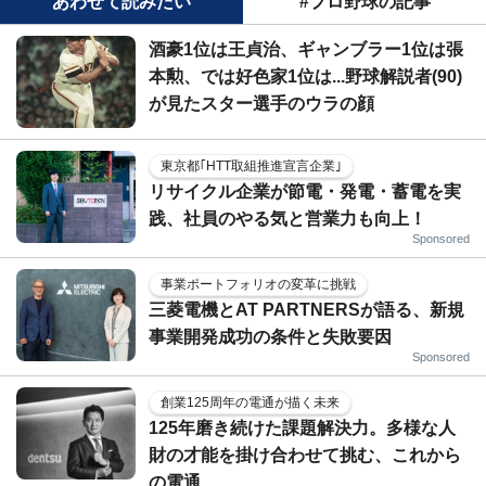
あわせて読みたい
#プロ野球の記事
酒豪1位は王貞治、ギャンブラー1位は張
本勲、では好色家1位は...野球解説者(90)
が見たスター選手のウラの顔
東京都｢HTT取組推進宣言企業｣
リサイクル企業が節電・発電・蓄電を実
践、社員のやる気と営業力も向上！
Sponsored
事業ポートフォリオの変革に挑戦
三菱電機とAT PARTNERSが語る、新規
事業開発成功の条件と失敗要因
Sponsored
創業125周年の電通が描く未来
125年磨き続けた課題解決力。多様な人
財の才能を掛け合わせて挑む、これから
の電通