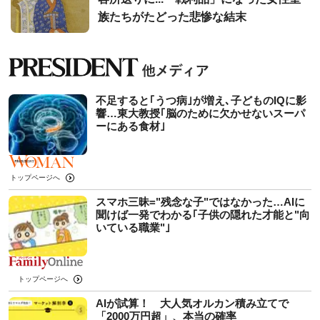
族たちがたどった悲惨な結末
不足すると｢うつ病｣が増え､子どものIQに影
響…東大教授｢脳のために欠かせないスーパ
ーにある食材｣
トップページへ
スマホ三昧="残念な子"ではなかった…AIに
聞けば一発でわかる｢子供の隠れた才能と"向
いている職業"｣
トップページへ
AIが試算！ 大人気オルカン積み立てで
「2000万円超」、本当の確率