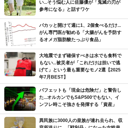
い...そう悩む人に佐藤優が「鬼滅の刃が
参考になる」と話すワケ
パカッと開けて週に1、2個食べるだけ...
がん専門医が勧める「大腸がんを予防す
るオメガ脂肪酸たっぷり食品」
大地震でまず確保すべきは水でも食料で
もない...被災者が「これだけは担いで逃
げて」という最も重要なモノ2選【2025
年7月BEST】
バフェットも「現金は危険だ」と警告し
た...オルカンでもS&P500でもない、イ
ンフレ時こそ強さを発揮する「資産」
異民族に3000人の皇族が連れ去られ、収
容所送りに...「戦利品」になった女性皇