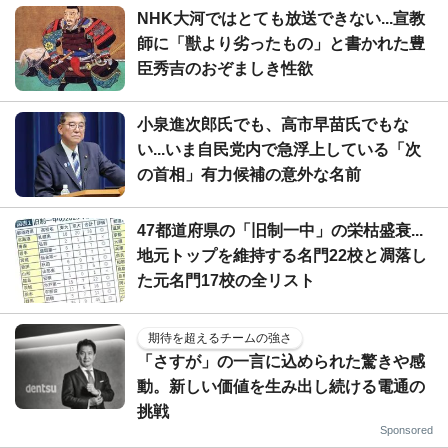
NHK大河ではとても放送できない...宣教
師に「獣より劣ったもの」と書かれた豊
臣秀吉のおぞましき性欲
小泉進次郎氏でも、高市早苗氏でもな
い...いま自民党内で急浮上している「次
の首相」有力候補の意外な名前
47都道府県の「旧制一中」の栄枯盛衰...
地元トップを維持する名門22校と凋落し
た元名門17校の全リスト
期待を超えるチームの強さ
「さすが」の一言に込められた驚きや感
動。新しい価値を生み出し続ける電通の
挑戦
Sponsored