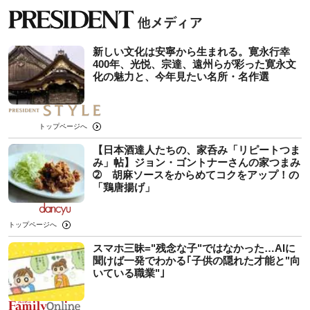
新しい文化は安寧から生まれる。寛永行幸
400年、光悦、宗達、遠州らが彩った寛永文
化の魅力と、今年見たい名所・名作選
トップページへ
【日本酒達人たちの、家呑み「リピートつま
み」帖】ジョン・ゴントナーさんの家つまみ
➁ 胡麻ソースをからめてコクをアップ！の
「鶏唐揚げ」
トップページへ
スマホ三昧="残念な子"ではなかった…AIに
聞けば一発でわかる｢子供の隠れた才能と"向
いている職業"｣