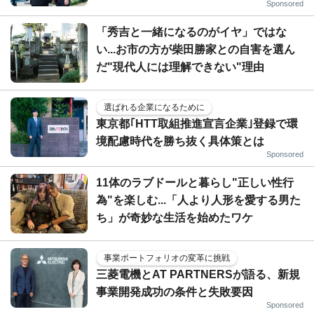
Sponsored
「秀吉と一緒になるのがイヤ」ではな
い...お市の方が柴田勝家との自害を選ん
だ"現代人には理解できない"理由
選ばれる企業になるために
東京都｢HTT取組推進宣言企業｣登録で環
境配慮時代を勝ち抜く具体策とは
Sponsored
11体のラブドールと暮らし"正しい性行
為"を楽しむ...「人より人形を愛する男た
ち」が奇妙な生活を始めたワケ
事業ポートフォリオの変革に挑戦
三菱電機とAT PARTNERSが語る、新規
事業開発成功の条件と失敗要因
Sponsored