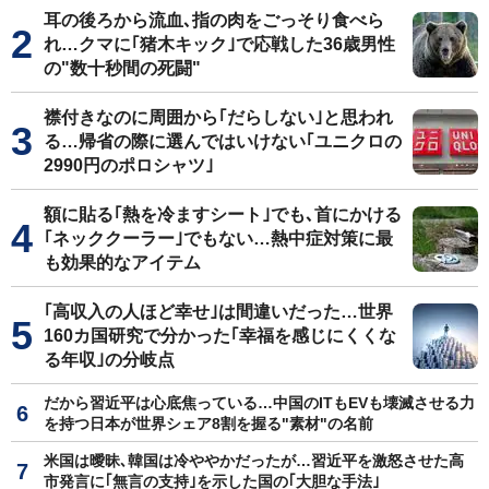
耳の後ろから流血､指の肉をごっそり食べら
れ…クマに｢猪木キック｣で応戦した36歳男性
の"数十秒間の死闘"
襟付きなのに周囲から｢だらしない｣と思われ
る…帰省の際に選んではいけない｢ユニクロの
2990円のポロシャツ｣
額に貼る｢熱を冷ますシート｣でも､首にかける
｢ネッククーラー｣でもない…熱中症対策に最
も効果的なアイテム
｢高収入の人ほど幸せ｣は間違いだった…世界
160カ国研究で分かった｢幸福を感じにくくな
る年収｣の分岐点
だから習近平は心底焦っている…中国のITもEVも壊滅させる力
を持つ日本が世界シェア8割を握る"素材"の名前
米国は曖昧､韓国は冷ややかだったが…習近平を激怒させた高
市発言に｢無言の支持｣を示した国の｢大胆な手法｣