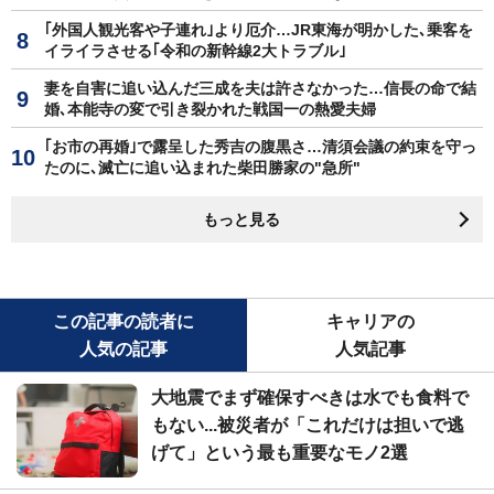
｢外国人観光客や子連れ｣より厄介…JR東海が明かした､乗客を
イライラさせる｢令和の新幹線2大トラブル｣
妻を自害に追い込んだ三成を夫は許さなかった…信長の命で結
婚､本能寺の変で引き裂かれた戦国一の熱愛夫婦
｢お市の再婚｣で露呈した秀吉の腹黒さ…清須会議の約束を守っ
たのに､滅亡に追い込まれた柴田勝家の"急所"
もっと見る
この記事の読者に
キャリアの
人気の記事
人気記事
大地震でまず確保すべきは水でも食料で
もない...被災者が「これだけは担いで逃
げて」という最も重要なモノ2選