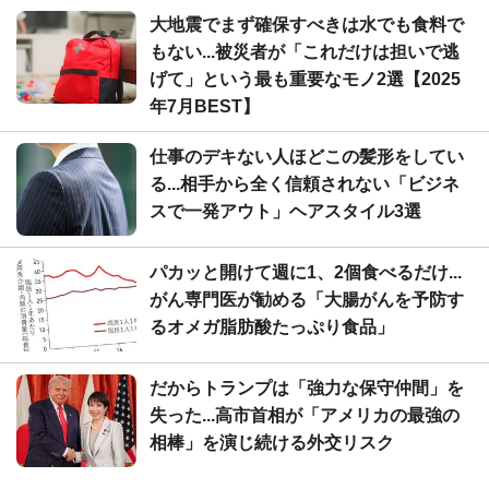
大地震でまず確保すべきは水でも食料で
もない...被災者が「これだけは担いで逃
げて」という最も重要なモノ2選【2025
年7月BEST】
仕事のデキない人ほどこの髪形をしてい
る...相手から全く信頼されない「ビジネ
スで一発アウト」ヘアスタイル3選
パカッと開けて週に1、2個食べるだけ...
がん専門医が勧める「大腸がんを予防す
るオメガ脂肪酸たっぷり食品」
だからトランプは「強力な保守仲間」を
失った...高市首相が「アメリカの最強の
相棒」を演じ続ける外交リスク