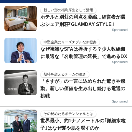
新しい形の福利厚生として活用
ホテルと別荘の利点を凝縮…経営者が選
ぶシェア別荘｢GLAMDAY STYLE｣
Sponsored
中堅企業にリーズナブルな新提案
なぜ複雑なSFAは挫折する？少人数組織
に最適な「名刺管理の延長」で進めるDX
Sponsored
期待を超えるチームの強さ
「さすが」の一言に込められた驚きや感
動。新しい価値を生み出し続ける電通の
挑戦
Sponsored
その秘めたるポテンシャルとは
世界最小、約1ナノメートルの｢微細水粒
子｣はなぜ髪や肌を潤すのか