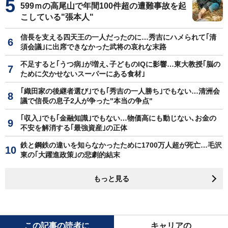
599ｍの高尾山で年間100件超の遭難事故を起
こしている"張本人"
信長を支える四天王の一人だったのに…秀吉にハメられて｢清
須会議｣に出席できなかった武将の哀れな末路
不足すると｢うつ病｣が増え､子どものIQに影響…東大教授｢脳の
ために欠かせないスーパーにある食材｣
｢織田家の後継者選び｣でも｢秀吉の一人勝ち｣でもない…清洲会
議で信長の息子2人が争った"本当の争点"
｢収入｣でも｢金融知識｣でもない…物価高にも動じない､お金の
不安を解消する｢最強資産｣の正体
鉄と鋼鉄の違いを知らなかったために1700万人超が死亡…毛沢
東の｢大躍進政策｣の悲劇的結末
もっと見る
この記事の読者に
キャリアの