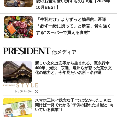
後のお金を食い潰すもの」8選【2025年
10月BEST】
「牛乳だけ」よりずっと効果的...医師
「必ず一緒に摂って」と断言、骨を強く
する"スーパーで買える食材"
新しい文化は安寧から生まれる。寛永行幸
400年、光悦、宗達、遠州らが彩った寛永文
化の魅力と、今年見たい名所・名作選
トップページへ
スマホ三昧="残念な子"ではなかった…AIに
聞けば一発でわかる｢子供の隠れた才能と"向
いている職業"｣