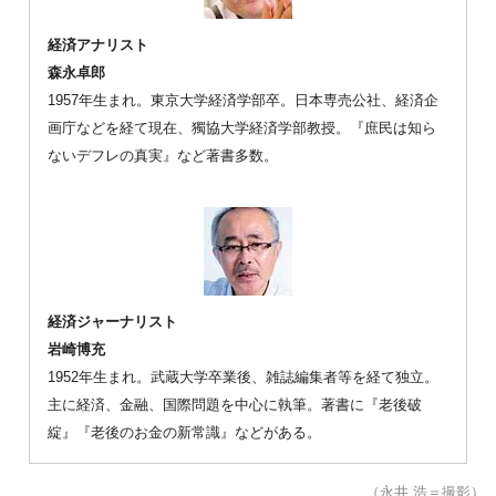
経済アナリスト
森永卓郎
1957年生まれ。東京大学経済学部卒。日本専売公社、経済企
画庁などを経て現在、獨協大学経済学部教授。『庶民は知ら
ないデフレの真実』など著書多数。
経済ジャーナリスト
岩崎博充
1952年生まれ。武蔵大学卒業後、雑誌編集者等を経て独立。
主に経済、金融、国際問題を中心に執筆。著書に『老後破
綻』『老後のお金の新常識』などがある。
（永井 浩＝撮影）