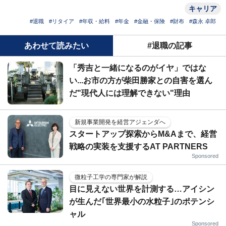
キャリア
#退職
#リタイア
#年収・給料
#年金
#金融・保険
#財布
#森永 卓郎
あわせて読みたい
#退職の記事
「秀吉と一緒になるのがイヤ」ではな
い...お市の方が柴田勝家との自害を選ん
だ"現代人には理解できない"理由
新規事業開発を経営アジェンダへ
スタートアップ探索からM&Aまで、経営
戦略の実装を支援するAT PARTNERS
Sponsored
微粒子工学の専門家が解説
目に見えない世界を計測する…アイシン
が生んだ｢世界最小の水粒子｣のポテンシ
ャル
Sponsored