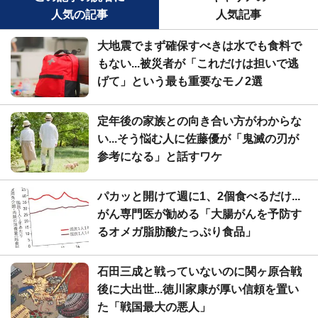
人気の記事
人気記事
大地震でまず確保すべきは水でも食料で
もない...被災者が「これだけは担いで逃
げて」という最も重要なモノ2選
定年後の家族との向き合い方がわからな
い...そう悩む人に佐藤優が「鬼滅の刃が
参考になる」と話すワケ
パカッと開けて週に1、2個食べるだけ...
がん専門医が勧める「大腸がんを予防す
るオメガ脂肪酸たっぷり食品」
石田三成と戦っていないのに関ヶ原合戦
後に大出世...徳川家康が厚い信頼を置い
た「戦国最大の悪人」