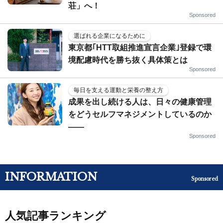
荘」へ！
Sponsored
選ばれる企業になるために
東京都｢HTT取組推進宣言企業｣登録で環
境配慮時代を勝ち抜く具体策とは
Sponsored
毎日を支える運動と栄養の整え方
成果を出し続ける人は、日々の健康管理
をどうセルフマネジメントしているのか
——
Sponsored
INFORMATION
Sponsored
人気記事ランキング