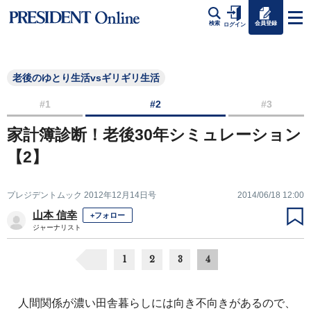
会員登録
検索
ログイン
老後のゆとり生活vsギリギリ生活
#1
#2
#3
家計簿診断！老後30年シミュレーション
【2】
プレジデントムック 2012年12月14日号
2014/06/18 12:00
山本 信幸
+フォロー
ジャーナリスト
1
2
3
4
人間関係が濃い田舎暮らしには向き不向きがあるので、