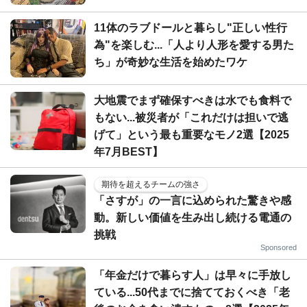
11体のラブドールと暮らし"正しい性行
為"を楽しむ...「人より人形を愛する男た
ち」が奇妙な生活を始めたワケ
大地震でまず確保すべきは水でも食料で
もない...被災者が「これだけは担いで逃
げて」という最も重要なモノ2選【2025
年7月BEST】
期待を超えるチームの強さ
「さすが」の一言に込められた驚きや感
動。新しい価値を生み出し続ける電通の
挑戦
Sponsored
「年金だけで暮らす人」は早々に手放し
ている...50代までに捨てておくべき「老