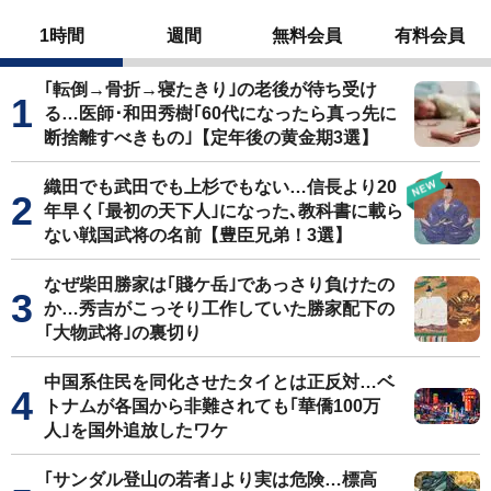
1時間
週間
無料会員
有料会員
｢転倒→骨折→寝たきり｣の老後が待ち受け
る…医師･和田秀樹｢60代になったら真っ先に
断捨離すべきもの｣【定年後の黄金期3選】
織田でも武田でも上杉でもない…信長より20
年早く｢最初の天下人｣になった､教科書に載ら
ない戦国武将の名前【豊臣兄弟！3選】
なぜ柴田勝家は｢賤ケ岳｣であっさり負けたの
か…秀吉がこっそり工作していた勝家配下の
｢大物武将｣の裏切り
中国系住民を同化させたタイとは正反対…ベ
トナムが各国から非難されても｢華僑100万
人｣を国外追放したワケ
｢サンダル登山の若者｣より実は危険…標高