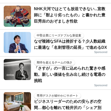
NHK大河ではとても放送できない...宣教
師に「獣より劣ったもの」と書かれた豊
臣秀吉のおぞましき性欲
中堅企業にリーズナブルな新提案
なぜ複雑なSFAは挫折する？少人数組織
に最適な「名刺管理の延長」で進めるDX
Sponsored
期待を超えるチームの強さ
「さすが」の一言に込められた驚きや感
動。新しい価値を生み出し続ける電通の
挑戦
Sponsored
専用デスクが細やかにサポート
ビジネスリーダーのための安らぎの空
間…都心を離れて軽井沢の「シェア別