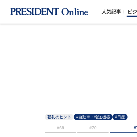
人気記事
ビジ
朝礼のヒント
#自動車・輸送機器
#日産
#69
#70
#