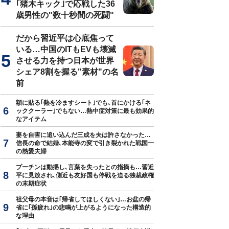
｢猪木キック｣で応戦した36
歳男性の"数十秒間の死闘"
だから習近平は心底焦って
いる…中国のITもEVも壊滅
させる力を持つ日本が世界
シェア8割を握る"素材"の名
前
額に貼る｢熱を冷ますシート｣でも､首にかける｢ネ
ッククーラー｣でもない…熱中症対策に最も効果的
なアイテム
妻を自害に追い込んだ三成を夫は許さなかった…
信長の命で結婚､本能寺の変で引き裂かれた戦国一
の熱愛夫婦
プーチンは動揺し､言葉を失ったとの指摘も…習近
平に見放され､側近も友好国も停戦を迫る独裁政権
の末期症状
祖父母の本音は｢帰省してほしくない｣…お盆の帰
省に｢孫疲れ｣の悲鳴が上がるようになった構造的
な理由