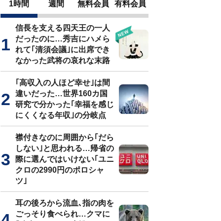
1時間
週間
無料会員
有料会員
信長を支える四天王の一人
だったのに…秀吉にハメら
れて｢清須会議｣に出席でき
なかった武将の哀れな末路
｢高収入の人ほど幸せ｣は間
違いだった…世界160カ国
研究で分かった｢幸福を感じ
にくくなる年収｣の分岐点
襟付きなのに周囲から｢だら
しない｣と思われる…帰省の
際に選んではいけない｢ユニ
クロの2990円のポロシャ
ツ｣
耳の後ろから流血､指の肉を
ごっそり食べられ…クマに