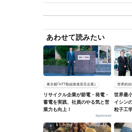
あわせて読みたい
東京都｢HTT取組推進宣言企業｣
世界的自
リサイクル企業が節電・発電・
世界最
蓄電を実践、社員のやる気と営
イシンの
業力も向上！
粒子工
Sponsored