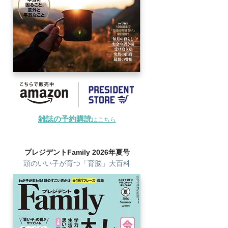
雑誌の予約購読
はこちら
プレジデントFamily 2026年夏号
頭のいい子が育つ「育脳」大百科