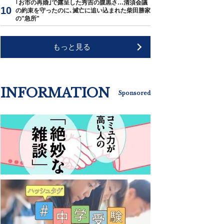
｢お市の再婚｣で露呈した秀吉の腹黒さ…清須会議
の約束を守ったのに､滅亡に追い込まれた柴田勝家
の"急所"
もっと見る
INFORMATION
Sponsored