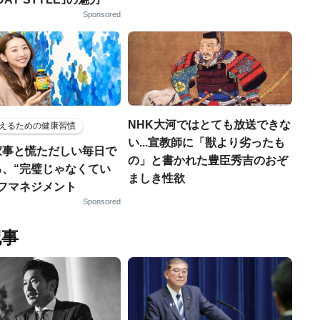
Sponsored
NHK大河ではとても放送できな
えるための健康習慣
い...宣教師に「獣より劣ったも
家事と慌ただしい毎日で
の」と書かれた豊臣秀吉のおぞ
る、“完璧じゃなくてい
ましき性欲
ルフマネジメント
Sponsored
記事