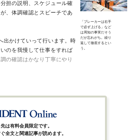
業分担の説明、スケジュール確
のが、体調確認とスピーチであ
「ブレーカーは右手
で必ず上げる」など
は周知の事実だそう
だが忘れがち。繰り
へ出かけていって行います。時
返して徹底するとい
う。
悪いのを我慢して仕事をすれば
体調の確認はかなり丁寧にやり
ら先は有料会員限定です。
すぐ全文と関連記事が読めます。