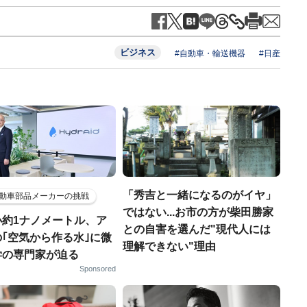
ビジネス
#自動車・輸送機器
#日産
「秀吉と一緒になるのがイヤ」
動車部品メーカーの挑戦
ではない...お市の方が柴田勝家
小約1ナノメートル、ア
との自害を選んだ"現代人には
｢空気から作る水｣に微
理解できない"理由
学の専門家が迫る
Sponsored