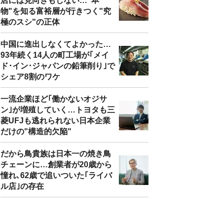
店には見向きもしない…"本
物"を知る富裕層が行きつく"究
極のスシ"の正体
中国に進出しなくてよかった…
93年続く14人の町工場が｢メイ
ド･イン･ジャパンの鉛筆削り｣で
シェア8割のワケ
一流企業ほど｢働かないオジサ
ン｣が増殖していく…トヨタも三
菱UFJも逃れられない日本企業
だけの"構造的欠陥"
だから鳥貴族は日本一の焼き鳥
チェーンに…創業者が20歳から
憧れ､62歳で追いついた｢ライバ
ル店｣の存在