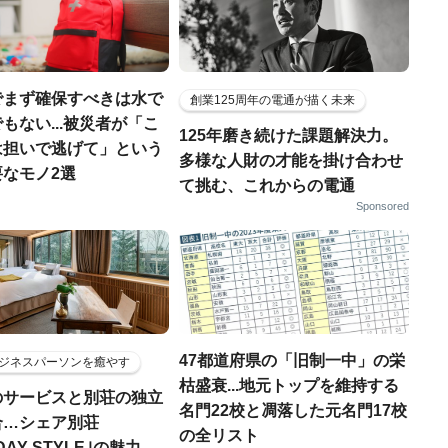
でまず確保すべきは水で
創業125周年の電通が描く未来
もない...被災者が「こ
125年磨き続けた課題解決力。
は担いで逃げて」という
多様な人財の才能を掛け合わせ
なモノ2選
て挑む、これからの電通
Sponsored
47都道府県の「旧制一中」の栄
ジネスパーソンを癒やす
枯盛衰...地元トップを維持する
のサービスと別荘の独立
名門22校と凋落した元名門17校
合…シェア別荘
の全リスト
DAY STYLE｣の魅力