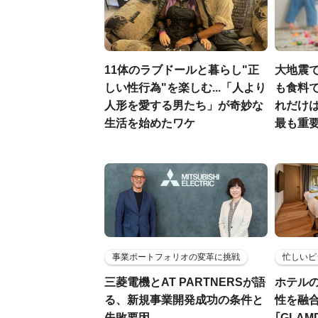
11体のラブドールと暮らし"正
大地震
しい性行為"を楽しむ...「人より
も食料で
人形を愛する男たち」が奇妙な
れだけ
生活を始めたワケ
最も重要
事業ポートフォリオの変革に挑戦
忙しいビ
三菱電機とAT PARTNERSが語
ホテル
る、新規事業開発成功の条件と
性を融
失敗要因
｢GLAM