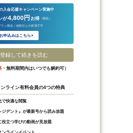
の入会応援キャンペーン実施中
4,800円
ンが
お得
（税込）
プラン限定／他割引との併用不可
お申込みはこちら
登録して続きを読む
料
・無料期間内はいつでも解約可）
ンライン有料会員の4つの特典
化で快適な閲覧
レジデント』が最新号から読み放題
に役立つ学びの動画が見放題
オンラインイベント