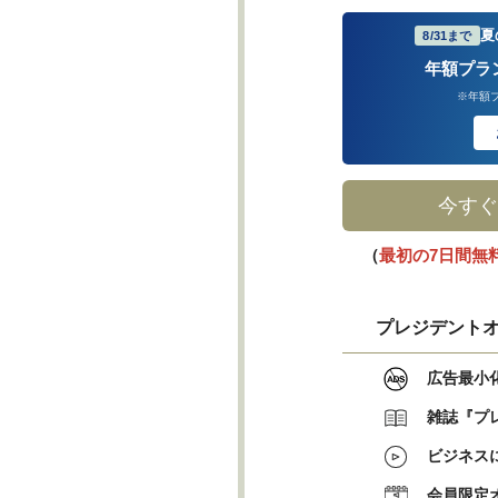
夏
8/31まで
年額プラ
※年額
今すぐ
（
最初の7日間無
プレジデントオ
広告最小
雑誌『プ
ビジネス
会員限定