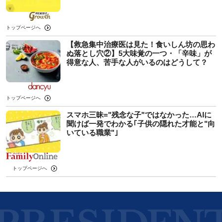
トップページへ
【救急集中治療医は見た！食いしん坊の思わ
ぬ落とし穴②】5大味覚の一つ・「辛味」が
得意な人、苦手な人がいるのはどうして？
トップページへ
スマホ三昧="残念な子"ではなかった…AIに
聞けば一発でわかる｢子供の隠れた才能と"向
いている職業"｣
トップページへ