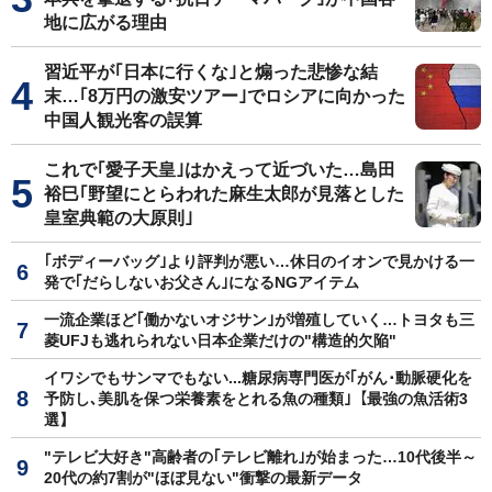
地に広がる理由
習近平が｢日本に行くな｣と煽った悲惨な結
末…｢8万円の激安ツアー｣でロシアに向かった
中国人観光客の誤算
これで｢愛子天皇｣はかえって近づいた…島田
裕巳｢野望にとらわれた麻生太郎が見落とした
皇室典範の大原則｣
｢ボディーバッグ｣より評判が悪い…休日のイオンで見かける一
発で｢だらしないお父さん｣になるNGアイテム
一流企業ほど｢働かないオジサン｣が増殖していく…トヨタも三
菱UFJも逃れられない日本企業だけの"構造的欠陥"
イワシでもサンマでもない...糖尿病専門医が｢がん･動脈硬化を
予防し､美肌を保つ栄養素をとれる魚の種類｣【最強の魚活術3
選】
"テレビ大好き"高齢者の｢テレビ離れ｣が始まった…10代後半～
20代の約7割が"ほぼ見ない"衝撃の最新データ