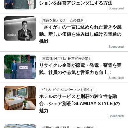
ションを経営アジェンダにする方法
Sponsored
期待を超えるチームの強さ
「さすが」の一言に込められた驚きや感
動。新しい価値を生み出し続ける電通の
挑戦
Sponsored
東京都｢HTT取組推進宣言企業｣
リサイクル企業が節電・発電・蓄電を実
践、社員のやる気と営業力も向上！
Sponsored
忙しいビジネスパーソンを癒やす
ホテルのサービスと別荘の独立性を融
合…シェア別荘｢GLAMDAY STYLE｣の
魅力
Sponsored
世界的自動車部品メーカーの挑戦