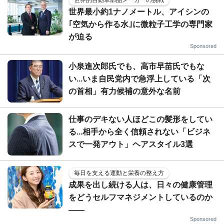
世界最小約1ナノメートル、アイシンの
｢空気から作る水｣に微粒子工学の専門家
が迫る
Sponsored
小泉進次郎氏でも、高市早苗氏でもな
い...いま自民党内で急浮上している「次
の首相」有力候補の意外な名前
仕事のデキない人ほどこの髪形をしてい
る...相手から全く信頼されない「ビジネ
スで一発アウト」ヘアスタイル3選
毎日を支える運動と栄養の整え方
成果を出し続ける人は、日々の健康管理
をどうセルフマネジメントしているのか
——
Sponsored