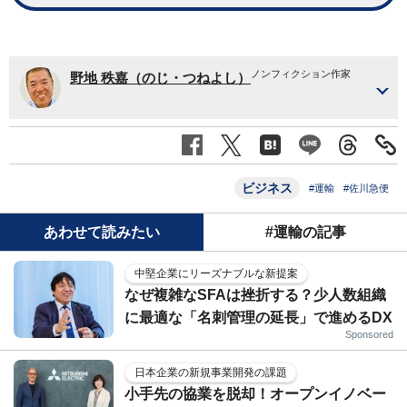
ノンフィクション作家
野地 秩嘉（のじ・つねよし）
ビジネス
#運輸
#佐川急便
あわせて読みたい
#運輸の記事
中堅企業にリーズナブルな新提案
なぜ複雑なSFAは挫折する？少人数組織
に最適な「名刺管理の延長」で進めるDX
Sponsored
日本企業の新規事業開発の課題
小手先の協業を脱却！オープンイノベー