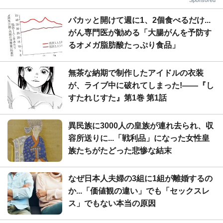
パカッと開けて週に1、2個食べるだけ...
がん専門医が勧める「大腸がんを予防す
るオメガ脂肪酸たっぷり食品」
無茶な納期で制作したアイドルの衣装
が、ライブ中に破れてしまった!――『し
すたれじすた』第1巻 第1話
異民族に3000人の皇族が連れ去られ、収
容所送りに...「戦利品」になった女性皇
族たちがたどった悲惨な結末
なぜ日本人夫婦の3組に1組が離婚するの
か...「価値観の違い」でも「セックスレ
ス」でもない本当の原因