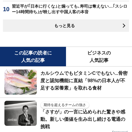
習近平が｢日本に行くな｣と煽っても､寿司は奪えない…｢スシロ
ー14時間待ち｣が映し出す中国人客の本音
もっと見る
この記事の読者に
ビジネスの
人気の記事
人気記事
カルシウムでもビタミンCでもない...骨密
度と認知機能に直結「98%の日本人が不
足する栄養素」を取れる食材
期待を超えるチームの強さ
「さすが」の一言に込められた驚きや感
動。新しい価値を生み出し続ける電通の
挑戦
Sponsored