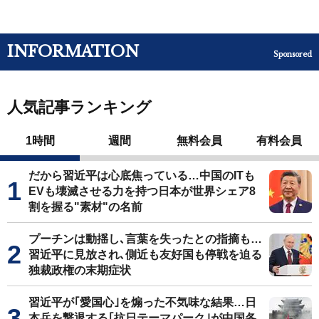
INFORMATION
Sponsored
人気記事ランキング
1時間
週間
無料会員
有料会員
だから習近平は心底焦っている…中国のITも
EVも壊滅させる力を持つ日本が世界シェア8
割を握る"素材"の名前
プーチンは動揺し､言葉を失ったとの指摘も…
習近平に見放され､側近も友好国も停戦を迫る
独裁政権の末期症状
習近平が｢愛国心｣を煽った不気味な結果…日
本兵を撃退する｢抗日テーマパーク｣が中国各