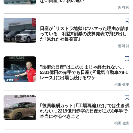
ない日産｣の"格の違い"
近岡 裕
日産が｢リストラ地獄｣にハマった理由が詰ま
っている…利益9割減の決算発表で飛び出し
た｢呆れた社長発言｣
近岡 裕
"技術の日産"はこのままじゃ終われない…
5331億円の赤字でも日産が｢電気自動車のF1
レース｣に出場し続けるワケ
桃田 健史
｢役員報酬カット｣｢工場再編｣だけでは生き残
れない…2219億円赤字の日産がこの1年半で
本当にやるべきこと
桃田 健史