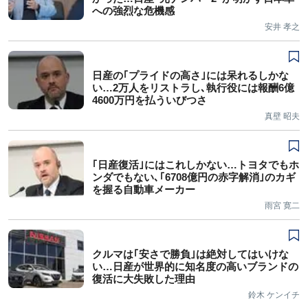
への強烈な危機感
安井 孝之
日産の｢プライドの高さ｣には呆れるしかな
い…2万人をリストラし､執行役には報酬6億
4600万円を払ういびつさ
真壁 昭夫
｢日産復活｣にはこれしかない…トヨタでもホ
ンダでもない､｢6708億円の赤字解消｣のカギ
を握る自動車メーカー
雨宮 寛二
クルマは｢安さで勝負｣は絶対してはいけな
い…日産が世界的に知名度の高いブランドの
復活に大失敗した理由
鈴木 ケンイチ