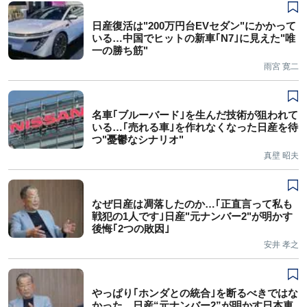
日産復活は"200万円台EVセダン"にかかって
いる…中国でヒットの新車｢N7｣に見えた"唯
一の勝ち筋"
雨宮 寛二
名車｢ブルーバード｣を生んだ技術が狙われて
いる…｢売れる車｣を作れなくなった日産を待
つ"憂鬱なシナリオ"
真壁 昭夫
なぜ日産は凋落したのか…｢正直言って私も
戦犯の1人です｣日産"元ナンバー2"が明かす
後悔｢2つの敗因｣
安井 孝之
やっぱり｢ホンダとの統合｣を断るべきではな
かった…日産“元ナンバー2”が明かす日本車