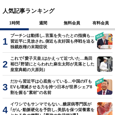
人気記事ランキング
1時間
週間
無料会員
有料会員
プーチンは動揺し､言葉を失ったとの指摘も…
習近平に見放され､側近も友好国も停戦を迫る
独裁政権の末期症状
これで｢愛子天皇｣はかえって近づいた…島田
裕巳｢野望にとらわれた麻生太郎が見落とした
皇室典範の大原則｣
だから習近平は心底焦っている…中国のITも
EVも壊滅させる力を持つ日本が世界シェア8
割を握る"素材"の名前
イワシでもサンマでもない...糖尿病専門医が
｢がん･動脈硬化を予防し､美肌を保つ栄養素を