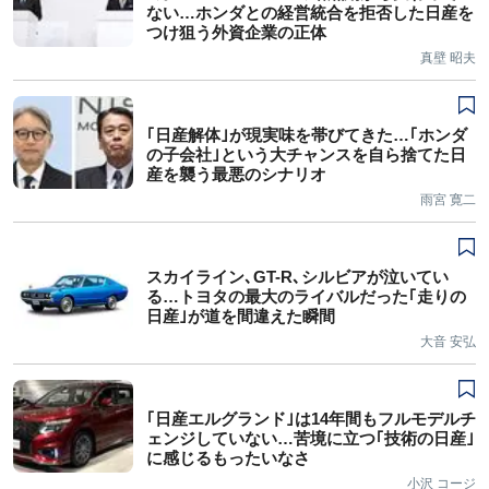
ない…ホンダとの経営統合を拒否した日産を
つけ狙う外資企業の正体
真壁 昭夫
｢日産解体｣が現実味を帯びてきた…｢ホンダ
の子会社｣という大チャンスを自ら捨てた日
産を襲う最悪のシナリオ
雨宮 寛二
スカイライン､GT-R､シルビアが泣いてい
る…トヨタの最大のライバルだった｢走りの
日産｣が道を間違えた瞬間
大音 安弘
｢日産エルグランド｣は14年間もフルモデルチ
ェンジしていない…苦境に立つ｢技術の日産｣
に感じるもったいなさ
小沢 コージ