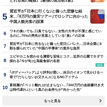
とれる魚の種類｣【最強の魚活術3選】
習近平が｢日本に行くな｣と煽った悲惨な結
末…｢8万円の激安ツアー｣でロシアに向かった
中国人観光客の誤算
ワキの臭いでも､口臭でもない…女性の大半が不潔と感じてい
るのに､75%の男性が見落としている"臭い"の正体
習近平が｢日本に売るな｣と煽った翌日にバレた…日本企業に6
割を握られていた"中国の半導体"の意外な急所
エビやカニを想わせる濃密な旨味とコク…近所の公園でタダで
採れる｢今が旬｣な高級食材の名前
｢ボディーバッグ｣より評判が悪い…休日のイオンで見かける一
発で｢だらしないお父さん｣になるNGアイテム
富裕層の｢ペット離れ｣が止まらない…｢300万円の血統書付き犬
は時代遅れ｣という真のお金持ちが"向かった先"
もっと見る