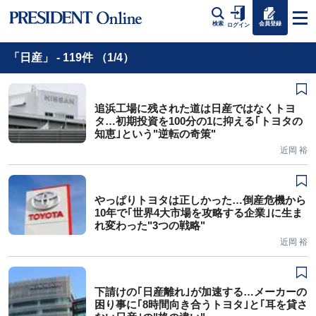
会員登録
検索
ログイン
「日産」 - 119件 （1/4）
追浜工場に残された道は日産ではなくトヨ
タ…初期投資を100分の1に抑える｢トヨタの
知恵｣という"逆転の奇策"
近岡 裕
やっぱりトヨタは正しかった…倒産危機から
10年で｢世界4大市場を攻略する企業｣に生ま
れ変わった"3つの戦略"
近岡 裕
下請けの｢日産離れ｣が加速する…メーカーの
困り事に｢8時間向き合うトヨタ｣と｢耳を貸さ