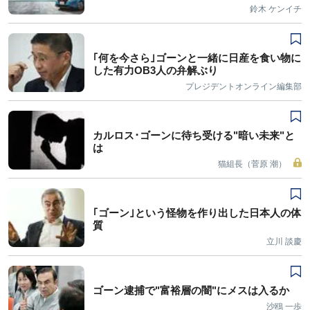
鈴木 ケンイチ
｢何を今さら｣ゴーンと一緒に日産を食い物に
した有力OB3人の弁解ぶり
プレジデントオンライン編集部
カルロス･ゴーンに待ち受ける"暗い未来"と
は
猫組長（菅原 潮）
｢ゴーン｣という怪物を作り出した日本人の体
質
立川 談慶
ゴーン逮捕で"富裕層の闇"にメスは入るか
沙鴎 一歩