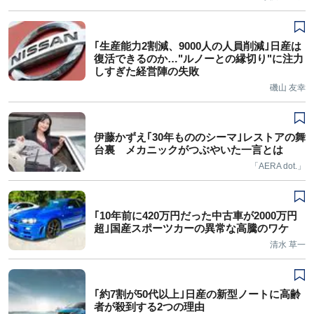
｢生産能力2割減、9000人の人員削減｣日産は
復活できるのか…"ルノーとの縁切り"に注力
しすぎた経営陣の失敗
磯山 友幸
伊藤かずえ｢30年もののシーマ｣レストアの舞
台裏 メカニックがつぶやいた一言とは
「AERA dot.」
｢10年前に420万円だった中古車が2000万円
超｣国産スポーツカーの異常な高騰のワケ
清水 草一
｢約7割が50代以上｣日産の新型ノートに高齢
者が殺到する2つの理由