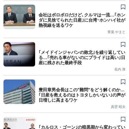
会社はボロボロだけど､クルマは一流…｢ホン
ダに見捨てられた日産｣に台湾･ホンハイ社が
熱視線を送るワケ
青葉 やまと
｢メイドインジャパンの敗北｣を繰り返してい
る…｢売れる車がないのにプライドは高い｣日
産に残された最終手段
長内 厚
豊田章男会長はこの"難問"をどう解くのか…
｢日産を救えるのはトヨタしかいない｣の声が
日増しに高まるワケ
真壁 昭夫
｢カルロス・ゴーン｣の暗黒期から変わってい