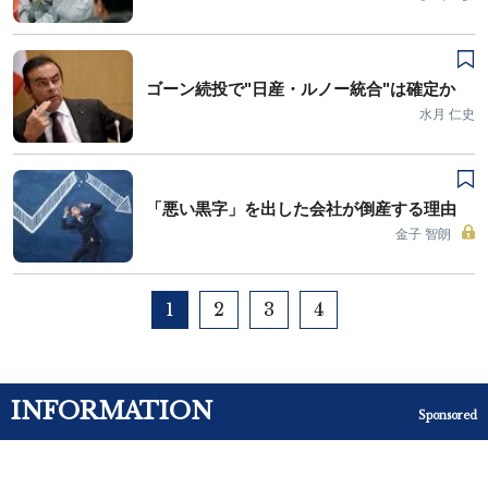
ゴーン続投で"日産・ルノー統合"は確定か
水月 仁史
「悪い黒字」を出した会社が倒産する理由
金子 智朗
1
2
3
4
INFORMATION
Sponsored