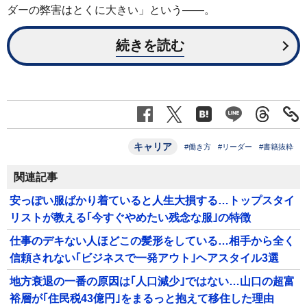
ダーの弊害はとくに大きい」という――。
続きを読む
キャリア
#働き方
#リーダー
#書籍抜粋
関連記事
安っぽい服ばかり着ていると人生大損する…トップスタイ
リストが教える｢今すぐやめたい残念な服｣の特徴
仕事のデキない人ほどこの髪形をしている…相手から全く
信頼されない｢ビジネスで一発アウト｣ヘアスタイル3選
地方衰退の一番の原因は｢人口減少｣ではない…山口の超富
裕層が｢住民税43億円｣をまるっと抱えて移住した理由