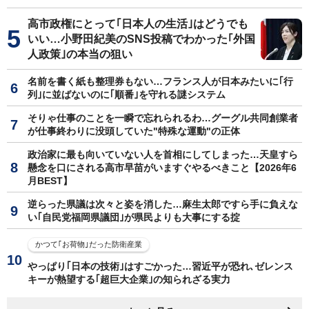
高市政権にとって｢日本人の生活｣はどうでも
いい…小野田紀美のSNS投稿でわかった｢外国
人政策｣の本当の狙い
名前を書く紙も整理券もない…フランス人が日本みたいに｢行
列｣に並ばないのに｢順番｣を守れる謎システム
そりゃ仕事のことを一瞬で忘れられるわ…グーグル共同創業者
が仕事終わりに没頭していた"特殊な運動"の正体
政治家に最も向いていない人を首相にしてしまった…天皇すら
懸念を口にされる高市早苗がいますぐやるべきこと【2026年6
月BEST】
逆らった県議は次々と姿を消した…麻生太郎ですら手に負えな
い｢自民党福岡県議団｣が県民よりも大事にする掟
かつて｢お荷物｣だった防衛産業
やっぱり｢日本の技術｣はすごかった…習近平が恐れ､ゼレンス
キーが熱望する｢超巨大企業｣の知られざる実力