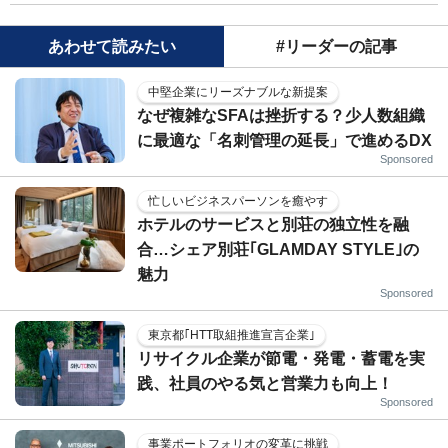
あわせて読みたい
#リーダーの記事
中堅企業にリーズナブルな新提案
なぜ複雑なSFAは挫折する？少人数組織
に最適な「名刺管理の延長」で進めるDX
Sponsored
忙しいビジネスパーソンを癒やす
ホテルのサービスと別荘の独立性を融
合…シェア別荘｢GLAMDAY STYLE｣の
魅力
Sponsored
東京都｢HTT取組推進宣言企業｣
リサイクル企業が節電・発電・蓄電を実
践、社員のやる気と営業力も向上！
Sponsored
事業ポートフォリオの変革に挑戦