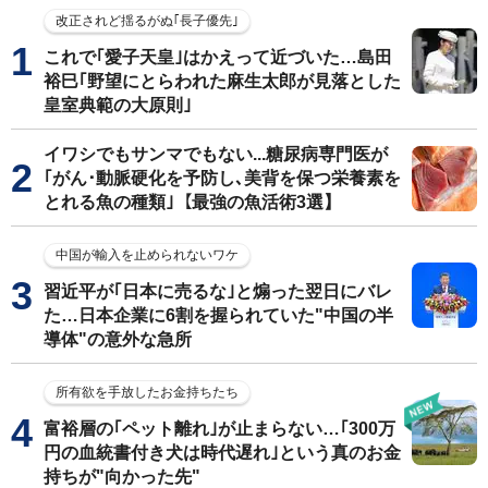
改正されど揺るがぬ｢長子優先｣
これで｢愛子天皇｣はかえって近づいた…島田
裕巳｢野望にとらわれた麻生太郎が見落とした
皇室典範の大原則｣
イワシでもサンマでもない...糖尿病専門医が
｢がん･動脈硬化を予防し､美背を保つ栄養素を
とれる魚の種類｣【最強の魚活術3選】
中国が輸入を止められないワケ
習近平が｢日本に売るな｣と煽った翌日にバレ
た…日本企業に6割を握られていた"中国の半
導体"の意外な急所
所有欲を手放したお金持ちたち
富裕層の｢ペット離れ｣が止まらない…｢300万
円の血統書付き犬は時代遅れ｣という真のお金
持ちが"向かった先"