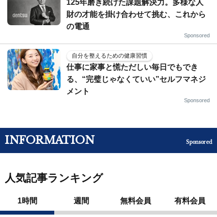
125年磨き続けた課題解決力。多様な人
財の才能を掛け合わせて挑む、これから
の電通
Sponsored
自分を整えるための健康習慣
仕事に家事と慌ただしい毎日でもでき
る、“完璧じゃなくていい”セルフマネジ
メント
Sponsored
INFORMATION
Sponsored
人気記事ランキング
1時間
週間
無料会員
有料会員