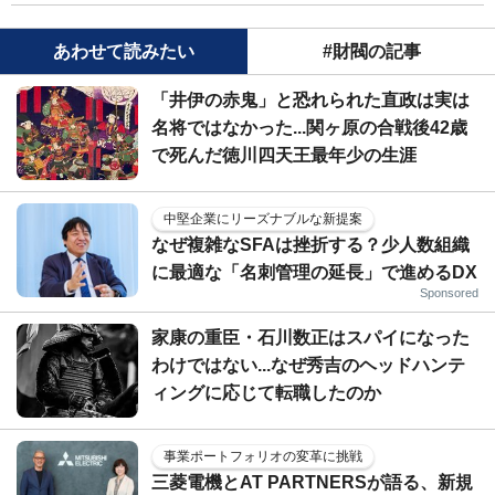
あわせて読みたい
#財閥の記事
「井伊の赤鬼」と恐れられた直政は実は
名将ではなかった...関ヶ原の合戦後42歳
で死んだ徳川四天王最年少の生涯
中堅企業にリーズナブルな新提案
なぜ複雑なSFAは挫折する？少人数組織
に最適な「名刺管理の延長」で進めるDX
Sponsored
家康の重臣・石川数正はスパイになった
わけではない...なぜ秀吉のヘッドハンテ
ィングに応じて転職したのか
事業ポートフォリオの変革に挑戦
三菱電機とAT PARTNERSが語る、新規