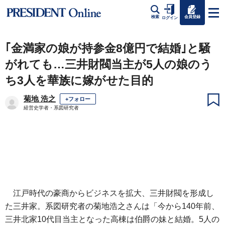
会員登録
検索
ログイン
｢金満家の娘が持参金8億円で結婚｣と騒
がれても…三井財閥当主が5人の娘のう
ち3人を華族に嫁がせた目的
菊地 浩之
+フォロー
経営史学者・系図研究者
江戸時代の豪商からビジネスを拡大、三井財閥を形成し
た三井家。系図研究者の菊地浩之さんは「今から140年前、
三井北家10代目当主となった高棟は伯爵の妹と結婚。5人の