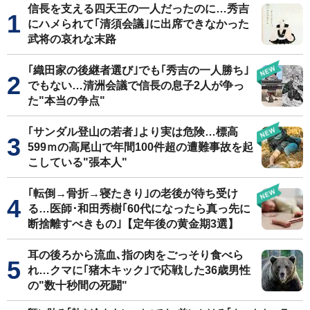
信長を支える四天王の一人だったのに…秀吉
にハメられて｢清須会議｣に出席できなかった
武将の哀れな末路
｢織田家の後継者選び｣でも｢秀吉の一人勝ち｣
でもない…清洲会議で信長の息子2人が争っ
た"本当の争点"
｢サンダル登山の若者｣より実は危険…標高
599ｍの高尾山で年間100件超の遭難事故を起
こしている"張本人"
｢転倒→骨折→寝たきり｣の老後が待ち受け
る…医師･和田秀樹｢60代になったら真っ先に
断捨離すべきもの｣【定年後の黄金期3選】
耳の後ろから流血､指の肉をごっそり食べら
れ…クマに｢猪木キック｣で応戦した36歳男性
の"数十秒間の死闘"