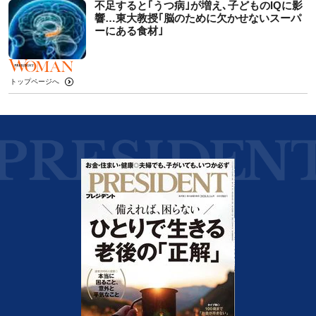
不足すると｢うつ病｣が増え､子どものIQに影
響…東大教授｢脳のために欠かせないスーパ
ーにある食材｣
トップページへ