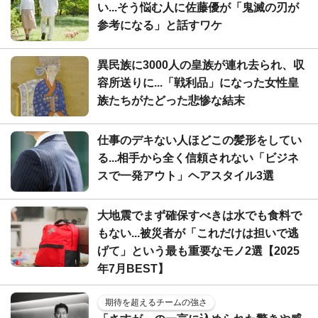
い...そう悩む人に佐藤優が「鬼滅の刃が
参考になる」と話すワケ
異民族に3000人の皇族が連れ去られ、収
容所送りに...「戦利品」になった女性皇
族たちがたどった悲惨な結末
仕事のデキない人ほどこの髪形をしてい
る...相手から全く信頼されない「ビジネ
スで一発アウト」ヘアスタイル3選
大地震でまず確保すべきは水でも食料で
もない...被災者が「これだけは担いで逃
げて」という最も重要なモノ2選【2025
年7月BEST】
期待を超えるチームの強さ