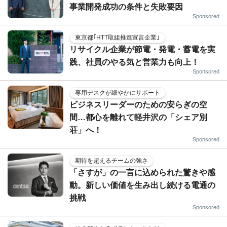
事業開発成功の条件と失敗要因
Sponsored
東京都｢HTT取組推進宣言企業｣
リサイクル企業が節電・発電・蓄電を実
践、社員のやる気と営業力も向上！
Sponsored
専用デスクが細やかにサポート
ビジネスリーダーのための安らぎの空
間…都心を離れて軽井沢の「シェア別
荘」へ！
Sponsored
期待を超えるチームの強さ
「さすが」の一言に込められた驚きや感
動。新しい価値を生み出し続ける電通の
挑戦
Sponsored