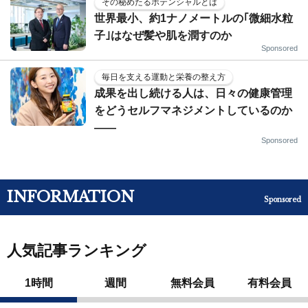
その秘めたるポテンシャルとは
世界最小、約1ナノメートルの｢微細水粒
子｣はなぜ髪や肌を潤すのか
Sponsored
毎日を支える運動と栄養の整え方
成果を出し続ける人は、日々の健康管理
をどうセルフマネジメントしているのか
——
Sponsored
INFORMATION
Sponsored
人気記事ランキング
1時間
週間
無料会員
有料会員