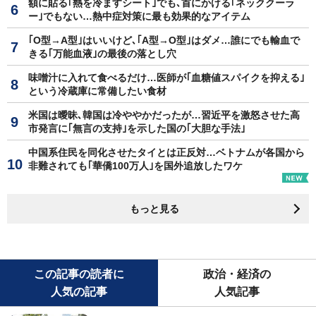
額に貼る｢熱を冷ますシート｣でも､首にかける｢ネッククーラ
ー｣でもない…熱中症対策に最も効果的なアイテム
｢O型→A型｣はいいけど､｢A型→O型｣はダメ…誰にでも輸血で
きる｢万能血液｣の最後の落とし穴
味噌汁に入れて食べるだけ…医師が｢血糖値スパイクを抑える｣
という冷蔵庫に常備したい食材
米国は曖昧､韓国は冷ややかだったが…習近平を激怒させた高
市発言に｢無言の支持｣を示した国の｢大胆な手法｣
中国系住民を同化させたタイとは正反対…ベトナムが各国から
非難されても｢華僑100万人｣を国外追放したワケ
もっと見る
この記事の読者に
政治・経済の
人気の記事
人気記事