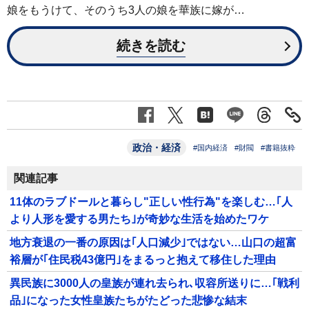
娘をもうけて、そのうち3人の娘を華族に嫁が…
続きを読む
政治・経済
#国内経済
#財閥
#書籍抜粋
関連記事
11体のラブドールと暮らし"正しい性行為"を楽しむ…｢人
より人形を愛する男たち｣が奇妙な生活を始めたワケ
地方衰退の一番の原因は｢人口減少｣ではない…山口の超富
裕層が｢住民税43億円｣をまるっと抱えて移住した理由
異民族に3000人の皇族が連れ去られ､収容所送りに…｢戦利
品｣になった女性皇族たちがたどった悲惨な結末