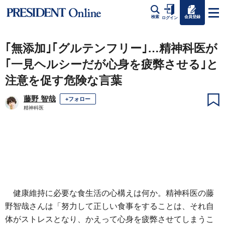
会員登録
検索
ログイン
｢無添加｣｢グルテンフリー｣…精神科医が
｢一見ヘルシーだが心身を疲弊させる｣と
注意を促す危険な言葉
藤野 智哉
+フォロー
精神科医
健康維持に必要な食生活の心構えは何か。精神科医の藤
野智哉さんは「努力して正しい食事をすることは、それ自
体がストレスとなり、かえって心身を疲弊させてしまうこ