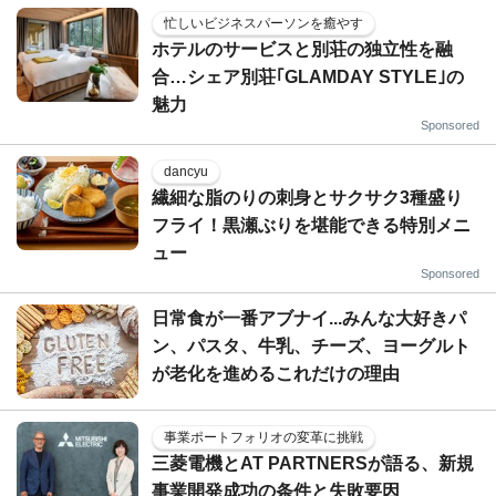
忙しいビジネスパーソンを癒やす
ホテルのサービスと別荘の独立性を融
合…シェア別荘｢GLAMDAY STYLE｣の
魅力
Sponsored
dancyu
繊細な脂のりの刺身とサクサク3種盛り
フライ！黒瀬ぶりを堪能できる特別メニ
ュー
Sponsored
日常食が一番アブナイ...みんな大好きパ
ン、パスタ、牛乳、チーズ、ヨーグルト
が老化を進めるこれだけの理由
事業ポートフォリオの変革に挑戦
三菱電機とAT PARTNERSが語る、新規
事業開発成功の条件と失敗要因