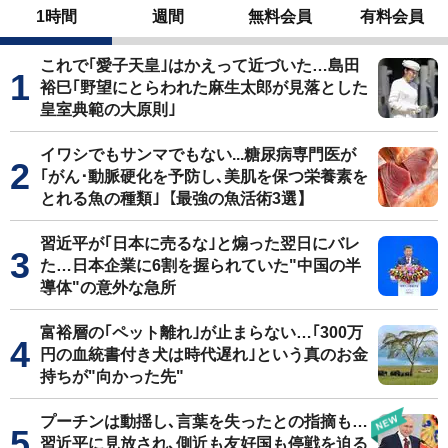
1時間
週間
無料会員
有料会員
これで｢愛子天皇｣はかえって近づいた…島田
裕巳｢野望にとらわれた麻生太郎が見落とした
皇室典範の大原則｣
イワシでもサンマでもない...糖尿病専門医が
｢がん･動脈硬化を予防し､美肌を保つ栄養素を
とれる魚の種類｣【最強の魚活術3選】
習近平が｢日本に売るな｣と煽った翌日にバレ
た…日本企業に6割を握られていた"中国の半
導体"の意外な急所
富裕層の｢ペット離れ｣が止まらない…｢300万
円の血統書付き犬は時代遅れ｣という真のお金
持ちが"向かった先"
プーチンは動揺し､言葉を失ったとの指摘も…
習近平に見放され､側近も友好国も停戦を迫る