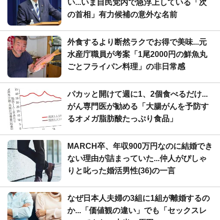
い...いま自民党内で急浮上している「次
の首相」有力候補の意外な名前
外食するより断然ラクでお得で美味...元
水産庁職員が考案「1尾2000円の鮮魚丸
ごとフライパン料理」の非日常感
パカッと開けて週に1、2個食べるだけ...
がん専門医が勧める「大腸がんを予防す
るオメガ脂肪酸たっぷり食品」
MARCH卒、年収900万円なのに結婚でき
ない理由が詰まっていた...仲人がぴしゃ
りと叱った婚活男性(36)の一言
なぜ日本人夫婦の3組に1組が離婚するの
か...「価値観の違い」でも「セックスレ