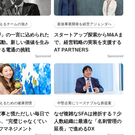
えるチームの強さ
新規事業開発を経営アジェンダへ
が」の一言に込められた
スタートアップ探索からM&Aま
感動。新しい価値を生み
で、経営戦略の実装を支援する
ける電通の挑戦
AT PARTNERS
Sponsored
Sponsored
えるための健康習慣
中堅企業にリーズナブルな新提案
家事と慌ただしい毎日で
なぜ複雑なSFAは挫折する？少
る、“完璧じゃなくてい
人数組織に最適な「名刺管理の
ルフマネジメント
延長」で進めるDX