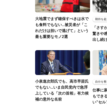
大地震でまず確保すべきは水で
期待を超
も食料でもない...被災者が「こ
「さす
れだけは担いで逃げて」という
驚きや
最も重要なモノ2選
出し続
小泉進次郎氏でも、高市早苗氏
自分を整
でもない...いま自民党内で急浮
仕事に
上している「次の首相」有力候
もでき
補の意外な名前
い”セ