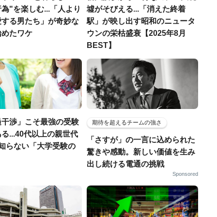
為"を楽しむ...「人より
墟がそびえる...「消えた終着
愛する男たち」が奇妙な
駅」が映し出す昭和のニュータ
始めたワケ
ウンの栄枯盛衰【2025年8月
BEST】
過干渉」こそ最強の受験
期待を超えるチームの強さ
る...40代以上の親世代
「さすが」の一言に込められた
が知らない「大学受験の
驚きや感動。新しい価値を生み
」
出し続ける電通の挑戦
Sponsored