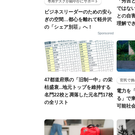
「秀吉
専用デスクが細やかにサポート
ではない
ビジネスリーダーのための安ら
との自
ぎの空間…都心を離れて軽井沢
理解でき
の「シェア別荘」へ！
Sponsored
47都道府県の「旧制一中」の栄
官民で挑
枯盛衰...地元トップを維持する
電力を
名門22校と凋落した元名門17校
る」で
の全リスト
可能社