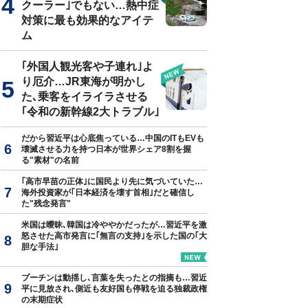
クーラー｣でもない…熱中症
対策に最も効果的なアイテ
ム
｢外国人観光客や子連れ｣よ
り厄介…JR東海が明かし
た､乗客をイライラさせる
｢令和の新幹線2大トラブル｣
だから習近平は心底焦っている…中国のITもEVも
壊滅させる力を持つ日本が世界シェア8割を握
る"素材"の名前
｢高市早苗の正体｣に国民より先に気づいていた…
海外投資家が｢日本経済を壊す首相｣だと確信し
た"残念発言"
米国は曖昧､韓国は冷ややかだったが…習近平を激
怒させた高市発言に｢無言の支持｣を示した国の｢大
胆な手法｣
プーチンは動揺し､言葉を失ったとの指摘も…習近
平に見放され､側近も友好国も停戦を迫る独裁政権
の末期症状