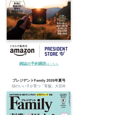
雑誌の予約購読
はこちら
プレジデントFamily 2026年夏号
頭のいい子が育つ「育脳」大百科