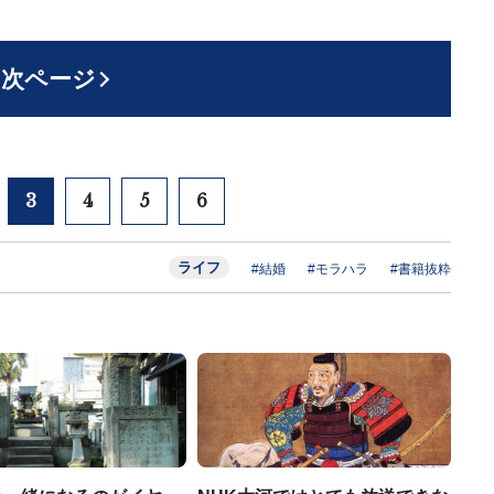
次ページ
3
4
5
6
ライフ
#結婚
#モラハラ
#書籍抜粋