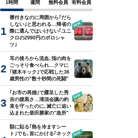
1時間
週間
無料会員
有料会員
襟付きなのに周囲から｢だら
しない｣と思われる…帰省の
際に選んではいけない｢ユニ
クロの2990円のポロシャ
ツ｣
耳の後ろから流血､指の肉を
ごっそり食べられ…クマに
｢猪木キック｣で応戦した36
歳男性の"数十秒間の死闘"
｢お市の再婚｣で露呈した秀
吉の腹黒さ…清須会議の約
束を守ったのに､滅亡に追い
込まれた柴田勝家の"急所"
額に貼る｢熱を冷ますシー
ト｣でも､首にかける｢ネック