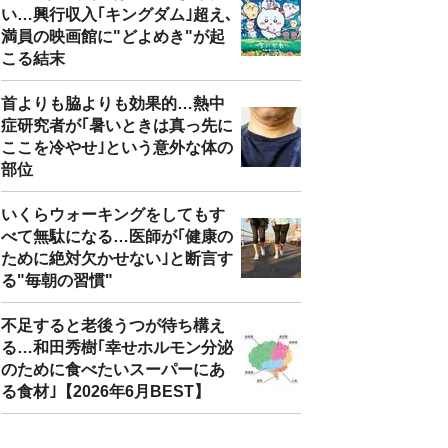
い…興行収入｢キングダム｣超え､
満員の映画館に"どよめき"が起
こる結末
首よりも脇よりも効果的…熱中
症研究者が｢暑いときは真っ先に
ここを冷やせ｣という意外な体の
部位
いくらウォーキングをしてもす
べて無駄になる…医師が｢健康の
ために絶対欠かせない｣と断言す
る"毎朝の習慣"
不足すると老後うつが待ち構え
る…和田秀樹｢幸せホルモン分泌
のために食べたいスーパーにあ
る食材｣【2026年6月BEST】