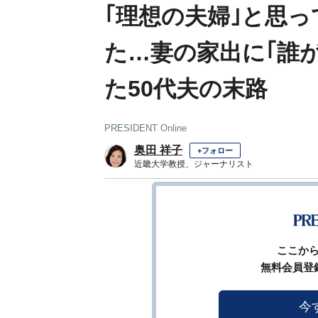
｢理想の夫婦｣と思
た…妻の家出に｢誰
た50代夫の末路
PRESIDENT Online
奥田 祥子
+フォロー
近畿大学教授、ジャーナリスト
1
前ページ
ここか
無料会員登
今