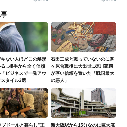
Sponsored
Sponsored
記事
デキない人ほどこの髪形
石田三成と戦っていないのに関
る...相手から全く信頼
ヶ原合戦後に大出世...徳川家康
い「ビジネスで一発アウ
が厚い信頼を置いた「戦国最大
アスタイル3選
の悪人」
ラブドールと暮らし"正
新大阪駅から15分なのに巨大廃