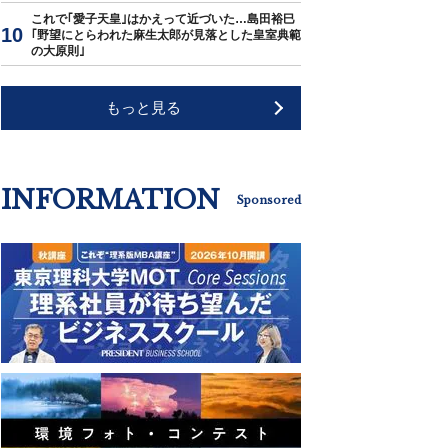
これで｢愛子天皇｣はかえって近づいた…島田裕巳
｢野望にとらわれた麻生太郎が見落とした皇室典範
の大原則｣
もっと見る
INFORMATION
Sponsored