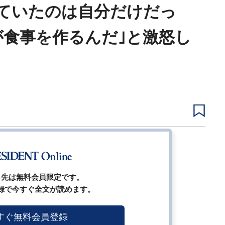
っていたのは自分だけだっ
が食事を作るんだ｣と激怒し
2
3
4
5
6
次ページ
ら先は無料会員限定です。
録で今すぐ全文が読めます。
すぐ無料会員登録