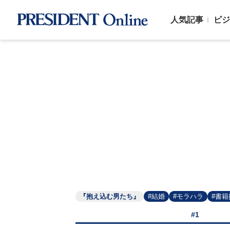
人気記事
ビジ
『抱え込む男たち』
#結婚
#モラハラ
#書籍
#1