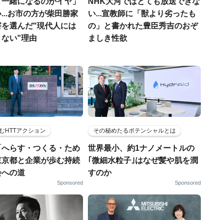
と一緒になるのがイヤ」
NHK大河ではとても放送できな
...お市の方が柴田勝家
い...宣教師に「獣より劣ったも
害を選んだ"現代人には
の」と書かれた豊臣秀吉のおぞ
ない"理由
ましき性欲
むHTTアクション
その秘めたるポテンシャルとは
「へらす・つくる・ため
世界最小、約1ナノメートルの
東京都と企業が歩む持続
｢微細水粒子｣はなぜ髪や肌を潤
会への道
すのか
Sponsored
Sponsored