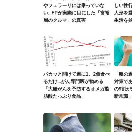
やフェラーリには乗っていな
しい性行
い...FPが実際に目にした「富裕
人形を
層のクルマ」の真実
生活を
パカッと開けて週に1、2個食べ
「親の
るだけ...がん専門医が勧める
対策であ
「大腸がんを予防するオメガ脂
の9割
肪酸たっぷり食品」
新常識