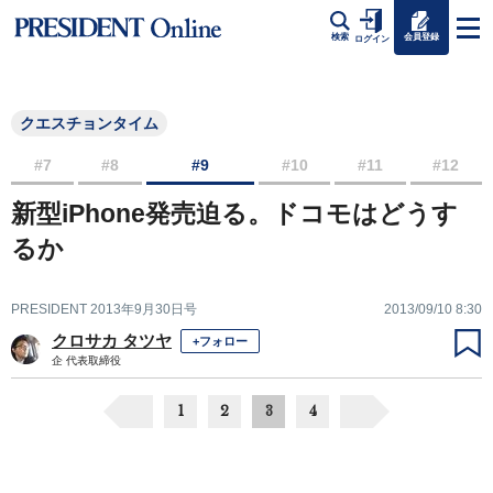
会員登録
検索
ログイン
クエスチョンタイム
#7
#8
#9
#10
#11
#12
新型iPhone発売迫る。ドコモはどうす
るか
PRESIDENT 2013年9月30日号
2013/09/10 8:30
クロサカ タツヤ
+フォロー
企 代表取締役
1
2
3
4