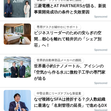
事業ポートフォリオの変革に挑戦
三菱電機とAT PARTNERSが語る、新規
事業開発成功の条件と失敗要因
Sponsored
専用デスクが細やかにサポート
ビジネスリーダーのための安らぎの空
間…都心を離れて軽井沢の「シェア別
荘」へ！
Sponsored
世界的自動車部品メーカーの挑戦
世界最小約1ナノメートル、アイシンの
｢空気から作る水｣に微粒子工学の専門家
が迫る
Sponsored
中堅企業にリーズナブルな新提案
なぜ複雑なSFAは挫折する？少人数組織
に最適な「名刺管理の延長」で進めるDX
Sponsored