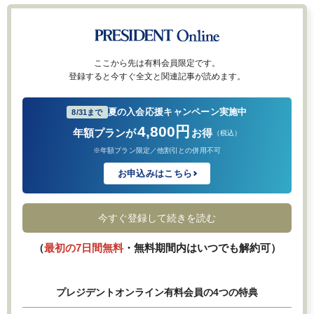
ここから先は有料会員限定です。
登録すると今すぐ全文と関連記事が読めます。
夏の入会応援キャンペーン実施中
8/31まで
4,800円
年額プランが
お得
（税込）
※年額プラン限定／他割引との併用不可
お申込みはこちら
今すぐ登録して続きを読む
（
最初の7日間無料
・無料期間内はいつでも解約可）
プレジデントオンライン有料会員の4つの特典