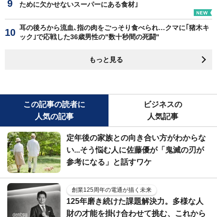
ために欠かせないスーパーにある食材｣
耳の後ろから流血､指の肉をごっそり食べられ…クマに｢猪木キ
ック｣で応戦した36歳男性の"数十秒間の死闘"
もっと見る
この記事の読者に
ビジネスの
人気の記事
人気記事
定年後の家族との向き合い方がわからな
い...そう悩む人に佐藤優が「鬼滅の刃が
参考になる」と話すワケ
創業125周年の電通が描く未来
125年磨き続けた課題解決力。多様な人
財の才能を掛け合わせて挑む、これから