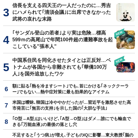
信長を支える四天王の一人だったのに…秀吉
にハメられて｢清須会議｣に出席できなかった
武将の哀れな末路
｢サンダル登山の若者｣より実は危険…標高
599ｍの高尾山で年間100件超の遭難事故を起
こしている"張本人"
中国系住民を同化させたタイとは正反対…ベ
トナムが各国から非難されても｢華僑100万
人｣を国外追放したワケ
額に貼る｢熱を冷ますシート｣でも､首にかける｢ネッククーラ
ー｣でもない…熱中症対策に最も効果的なアイテム
米国は曖昧､韓国は冷ややかだったが…習近平を激怒させた高
市発言に｢無言の支持｣を示した国の｢大胆な手法｣
｢O型→A型｣はいいけど､｢A型→O型｣はダメ…誰にでも輸血で
きる｢万能血液｣の最後の落とし穴
不足すると｢うつ病｣が増え､子どものIQに影響…東大教授｢脳の