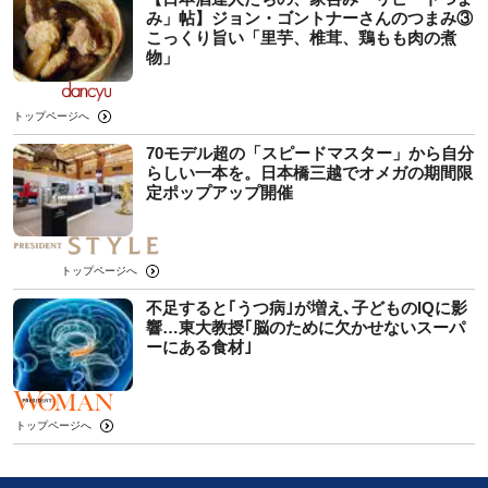
み」帖】ジョン・ゴントナーさんのつまみ③
こっくり旨い「里芋、椎茸、鶏もも肉の煮
物」
トップページへ
70モデル超の「スピードマスター」から自分
らしい一本を。日本橋三越でオメガの期間限
定ポップアップ開催
トップページへ
不足すると｢うつ病｣が増え､子どものIQに影
響…東大教授｢脳のために欠かせないスーパ
ーにある食材｣
トップページへ