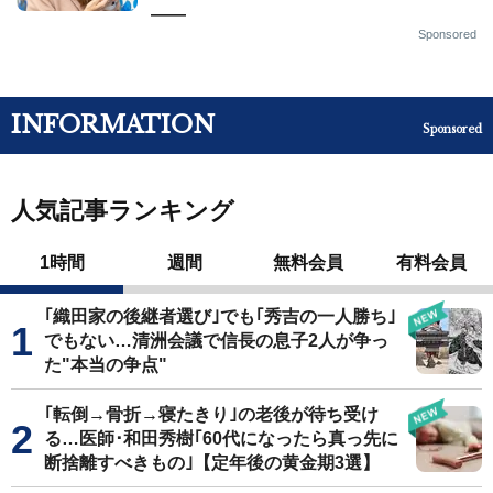
——
Sponsored
INFORMATION
Sponsored
人気記事ランキング
1時間
週間
無料会員
有料会員
｢織田家の後継者選び｣でも｢秀吉の一人勝ち｣
でもない…清洲会議で信長の息子2人が争っ
た"本当の争点"
｢転倒→骨折→寝たきり｣の老後が待ち受け
る…医師･和田秀樹｢60代になったら真っ先に
断捨離すべきもの｣【定年後の黄金期3選】