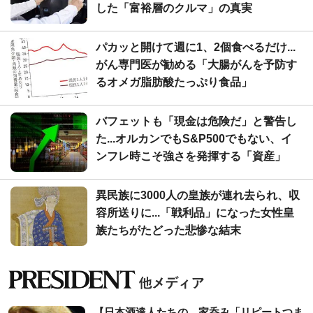
した「富裕層のクルマ」の真実
パカッと開けて週に1、2個食べるだけ...
がん専門医が勧める「大腸がんを予防す
るオメガ脂肪酸たっぷり食品」
バフェットも「現金は危険だ」と警告し
た...オルカンでもS&P500でもない、イ
ンフレ時こそ強さを発揮する「資産」
異民族に3000人の皇族が連れ去られ、収
容所送りに...「戦利品」になった女性皇
族たちがたどった悲惨な結末
【日本酒達人たちの、家呑み「リピートつま