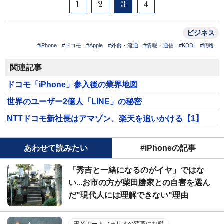
1
2
3
4
ビジネス
#iPhone
#ドコモ
#Apple
#外食・流通
#情報・通信
#KDDI
#戦略
関連記事
ドコモ「iPhone」参入後の業界地図
世界のユーザー2億人「LINE」の秘密
NTTドコモ新社長はアマゾン、楽天を追いかける【1】
あわせて読みたい
#iPhoneの記事
「秀吉と一緒になるのがイヤ」ではな
い...お市の方が柴田勝家との自害を選ん
だ"現代人には理解できない"理由