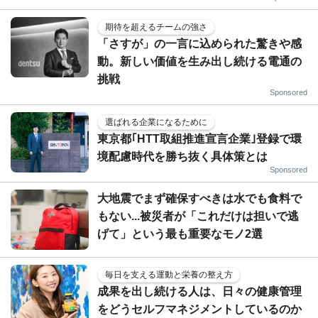
期待を超えるチームの強さ
「さすが」の一言に込められた驚きや感
動。新しい価値を生み出し続ける電通の
挑戦
Sponsored
選ばれる企業になるために
東京都｢HTT取組推進宣言企業｣登録で環
境配慮時代を勝ち抜く具体策とは
Sponsored
大地震でまず確保すべきは水でも食料で
もない...被災者が「これだけは担いで逃
げて」という最も重要なモノ2選
毎日を支える運動と栄養の整え方
成果を出し続ける人は、日々の健康管理
をどうセルフマネジメントしているのか