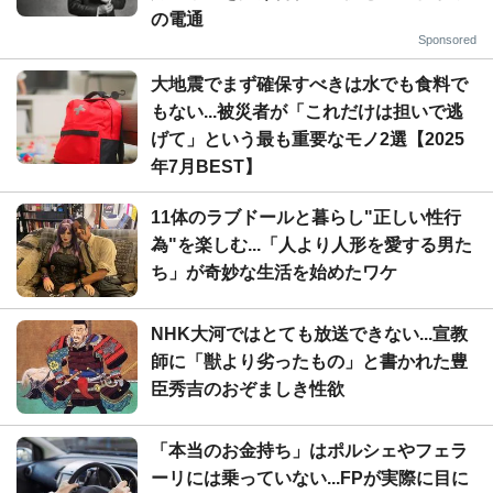
の電通
Sponsored
大地震でまず確保すべきは水でも食料で
もない...被災者が「これだけは担いで逃
げて」という最も重要なモノ2選【2025
年7月BEST】
11体のラブドールと暮らし"正しい性行
為"を楽しむ...「人より人形を愛する男た
ち」が奇妙な生活を始めたワケ
NHK大河ではとても放送できない...宣教
師に「獣より劣ったもの」と書かれた豊
臣秀吉のおぞましき性欲
「本当のお金持ち」はポルシェやフェラ
ーリには乗っていない...FPが実際に目に