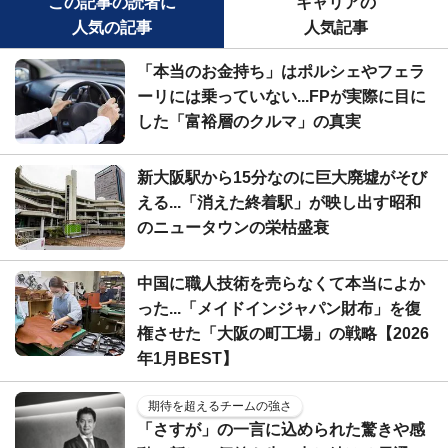
この記事の読者に
キャリアの
人気の記事
人気記事
「本当のお金持ち」はポルシェやフェラ
ーリには乗っていない...FPが実際に目に
した「富裕層のクルマ」の真実
新大阪駅から15分なのに巨大廃墟がそび
える...「消えた終着駅」が映し出す昭和
のニュータウンの栄枯盛衰
中国に職人技術を売らなくて本当によか
った...「メイドインジャパン財布」を復
権させた「大阪の町工場」の戦略【2026
年1月BEST】
期待を超えるチームの強さ
「さすが」の一言に込められた驚きや感