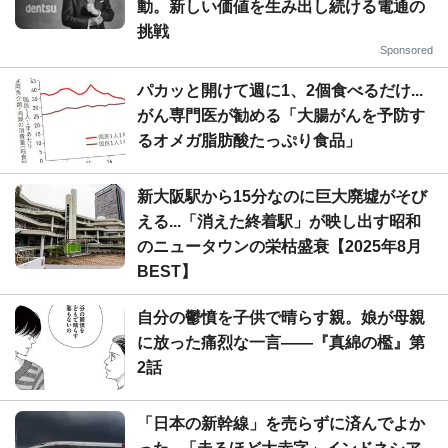
動。新しい価値を生み出し続ける電通の
挑戦
Sponsored
パカッと開けて週に1、2個食べるだけ...
がん専門医が勧める「大腸がんを予防す
るオメガ脂肪酸たっぷり食品」
新大阪駅から15分なのに巨大廃墟がそび
える...「消えた終着駅」が映し出す昭和
のニュータウンの栄枯盛衰【2025年8月
BEST】
自分の鬱憤を子供で晴らす親。娘が母親
に放った痛烈な一言――『真綿の檻』第
2話
「日本の新幹線」を売らずに済んでよか