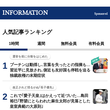
INFORMATION
Sponsored
人気記事ランキング
1時間
週間
無料会員
有料会員
選挙を前に分裂をはじめた
プーチンは動揺し､言葉を失ったとの指摘も…
習近平に見放され､側近も友好国も停戦を迫る
独裁政権の末期症状
改正されど揺るがぬ｢長子優先｣
これで｢愛子天皇｣はかえって近づいた…島田
裕巳｢野望にとらわれた麻生太郎が見落とした
皇室典範の大原則｣