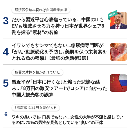
経済戦争踏み切れば自国産業崩壊
だから習近平は心底焦っている…中国のITも
EVも壊滅させる力を持つ日本が世界シェア8
割を握る"素材"の名前
イワシでもサンマでもない...糖尿病専門医が
｢がん･動脈硬化を予防し､美肌を保つ栄養素を
とれる魚の種類｣【最強の魚活術3選】
犯罪の片棒を担がされていた
習近平が｢日本に行くな｣と煽った悲惨な結
末…｢8万円の激安ツアー｣でロシアに向かった
中国人観光客の誤算
｢清潔感｣には男女差がある
ワキの臭いでも､口臭でもない…女性の大半が不潔と感じてい
るのに､75%の男性が見落としている"臭い"の正体