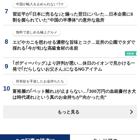
中国が輸入を止められないワケ
習近平が｢日本に売るな｣と煽った翌日にバレた…日本企業に6
割を握られていた"中国の半導体"の意外な急所
無料で楽しめる極上グルメ
エビやカニを想わせる濃密な旨味とコク…近所の公園でタダで
採れる｢今が旬｣な高級食材の名前
｢ボディーバッグ｣より評判が悪い…休日のイオンで見かける一
発で｢だらしないお父さん｣になるNGアイテム
所有欲を手放したお金持ちたち
富裕層の｢ペット離れ｣が止まらない…｢300万円の血統書付き犬
は時代遅れ｣という真のお金持ちが"向かった先"
もっと見る