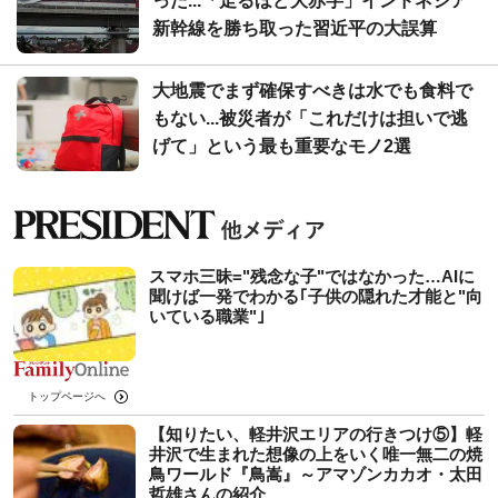
った...「走るほど大赤字」インドネシア
新幹線を勝ち取った習近平の大誤算
大地震でまず確保すべきは水でも食料で
もない...被災者が「これだけは担いで逃
げて」という最も重要なモノ2選
スマホ三昧="残念な子"ではなかった…AIに
聞けば一発でわかる｢子供の隠れた才能と"向
いている職業"｣
トップページへ
【知りたい、軽井沢エリアの行きつけ⑤】軽
井沢で生まれた想像の上をいく唯一無二の焼
鳥ワールド『鳥嵩』～アマゾンカカオ・太田
哲雄さんの紹介