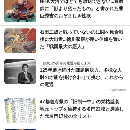
NHK大河ではとても放送できない...宣教
師に「獣より劣ったもの」と書かれた豊
臣秀吉のおぞましき性欲
石田三成と戦っていないのに関ヶ原合戦
後に大出世...徳川家康が厚い信頼を置い
た「戦国最大の悪人」
創業125周年の電通が描く未来
125年磨き続けた課題解決力。多様な人
財の才能を掛け合わせて挑む、これから
の電通
Sponsored
47都道府県の「旧制一中」の栄枯盛衰...
地元トップを維持する名門22校と凋落し
た元名門17校の全リスト