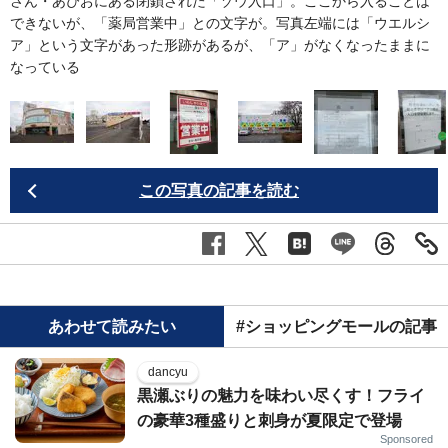
並
さん・あぴおにある閉鎖された「ゾウ入口」。ここから入ることは
や
できないが、「薬局営業中」との文字が。写真左端には「ウエルシ
イ
ア」という文字があった形跡があるが、「ア」がなくなったままに
なっている
この写真の記事を読む
あわせて読みたい
#ショッピングモールの記事
dancyu
黒瀬ぶりの魅力を味わい尽くす！フライ
の豪華3種盛りと刺身が夏限定で登場
Sponsored