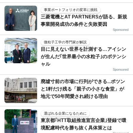
事業ポートフォリオの変革に挑戦
三菱電機とAT PARTNERSが語る、新規
事業開発成功の条件と失敗要因
Sponsored
微粒子工学の専門家が解説
目に見えない世界を計測する…アイシン
が生んだ｢世界最小の水粒子｣のポテンシ
ャル
Sponsored
廃墟寸前の市場に行列ができる...ポツン
と1軒だけ残る「親子の小さな食堂」が
地元で50年間愛され続ける理由
選ばれる企業になるために
東京都｢HTT取組推進宣言企業｣登録で環
境配慮時代を勝ち抜く具体策とは