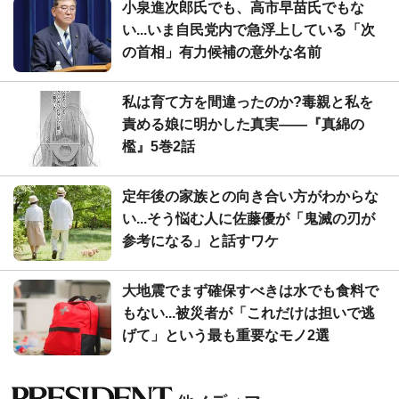
小泉進次郎氏でも、高市早苗氏でもな
い...いま自民党内で急浮上している「次
の首相」有力候補の意外な名前
私は育て方を間違ったのか?毒親と私を
責める娘に明かした真実――『真綿の
檻』5巻2話
定年後の家族との向き合い方がわからな
い...そう悩む人に佐藤優が「鬼滅の刃が
参考になる」と話すワケ
大地震でまず確保すべきは水でも食料で
もない...被災者が「これだけは担いで逃
げて」という最も重要なモノ2選