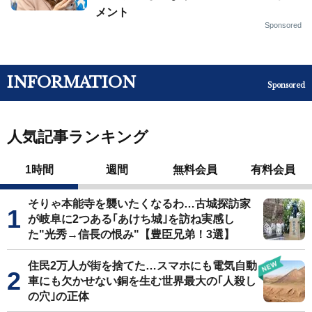
メント
Sponsored
INFORMATION
Sponsored
人気記事ランキング
1時間
週間
無料会員
有料会員
そりゃ本能寺を襲いたくなるわ…古城探訪家
が岐阜に2つある｢あけち城｣を訪ね実感し
た"光秀→信長の恨み"【豊臣兄弟！3選】
住民2万人が街を捨てた…スマホにも電気自動
車にも欠かせない銅を生む世界最大の｢人殺し
の穴｣の正体