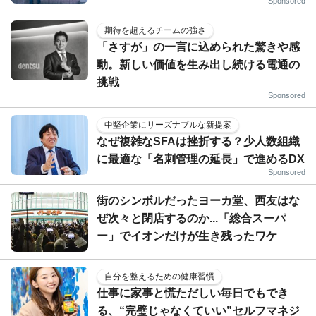
Sponsored
期待を超えるチームの強さ
「さすが」の一言に込められた驚きや感
動。新しい価値を生み出し続ける電通の
挑戦
Sponsored
中堅企業にリーズナブルな新提案
なぜ複雑なSFAは挫折する？少人数組織
に最適な「名刺管理の延長」で進めるDX
Sponsored
街のシンボルだったヨーカ堂、西友はな
ぜ次々と閉店するのか...「総合スーパ
ー」でイオンだけが生き残ったワケ
自分を整えるための健康習慣
仕事に家事と慌ただしい毎日でもでき
る、“完璧じゃなくていい”セルフマネジ