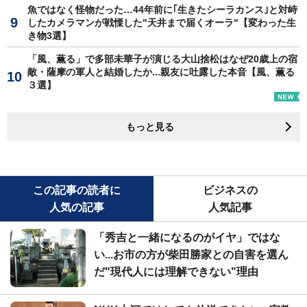
魚ではなく怪物だった…44年前に｢生きたシーラカンス｣と対峙
したカメラマンが戦慄した"天井まで届くオーラ"【変わった生
き物3選】
「風、薫る」で多部未華子が演じる大山捨松はなぜ20歳上の宿
敵・薩摩の軍人と結婚したか...親友に吐露した本音【風、薫る
３選】
もっと見る
この記事の読者に
ビジネスの
人気の記事
人気記事
「秀吉と一緒になるのがイヤ」ではな
い...お市の方が柴田勝家との自害を選ん
だ"現代人には理解できない"理由