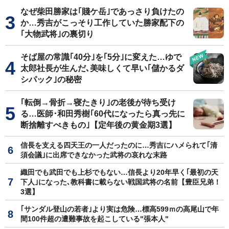
なぜ柴田勝家は｢賤ケ岳｣であっさり負けたの
か…秀吉がこっそり工作していた勝家配下の
｢大物武将｣の裏切り
そば屋の常識｢40分｣を｢5分｣に変えた…ゆで
太郎社長が生んだ､美味しくて早い｢儲かるダ
シパック｣の秘密
｢転倒→骨折→寝たきり｣の老後が待ち受け
る…医師･和田秀樹｢60代になったら真っ先に
断捨離すべきもの｣【定年後の黄金期3選】
信長を支える四天王の一人だったのに…秀吉にハメられて｢清
須会議｣に出席できなかった武将の哀れな末路
織田でも武田でも上杉でもない…信長より20年早く｢最初の天
下人｣になった､教科書に載らない戦国武将の名前【豊臣兄弟！
3選】
｢サンダル登山の若者｣より実は危険…標高599ｍの高尾山で年
間100件超の遭難事故を起こしている"張本人"