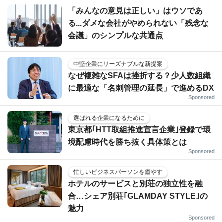
「みんなの意見は正しい」はウソであ
る...ダメな会社がやめられない「残念な
会議」のシンプルな共通点
中堅企業にリーズナブルな新提案
なぜ複雑なSFAは挫折する？少人数組織
に最適な「名刺管理の延長」で進めるDX
Sponsored
選ばれる企業になるために
東京都｢HTT取組推進宣言企業｣登録で環
境配慮時代を勝ち抜く具体策とは
Sponsored
忙しいビジネスパーソンを癒やす
ホテルのサービスと別荘の独立性を融
合…シェア別荘｢GLAMDAY STYLE｣の
魅力
Sponsored