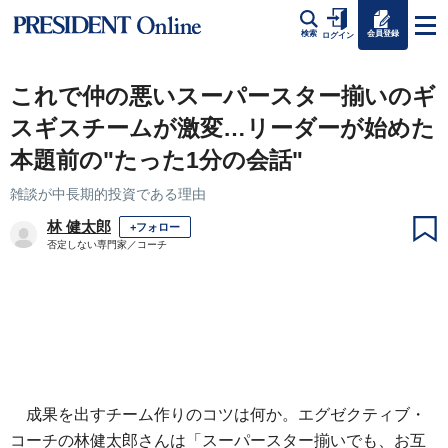
会員登録
検索
ログイン
これで仲の悪いスーパースター揃いのギ
スギスチームが激変…リーダーが始めた
本題前の"たった1分の会話"
雑談が中長期的投資である理由
林 健太郎
+フォロー
否定しない専門家／コーチ
成果を出すチーム作りのコツは何か。エグゼクティブ・
コーチの林健太郎さんは「スーパースター揃いでも、お互