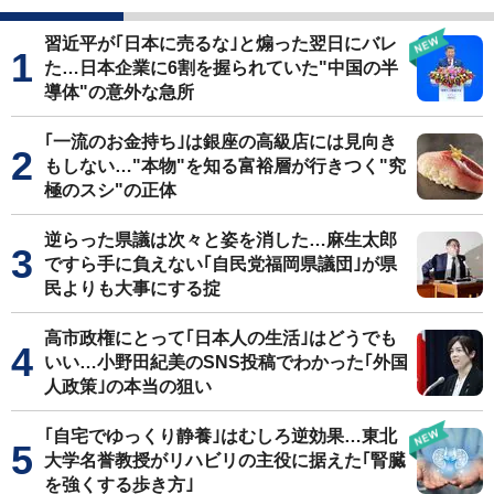
習近平が｢日本に売るな｣と煽った翌日にバレ
た…日本企業に6割を握られていた"中国の半
導体"の意外な急所
｢一流のお金持ち｣は銀座の高級店には見向き
もしない…"本物"を知る富裕層が行きつく"究
極のスシ"の正体
逆らった県議は次々と姿を消した…麻生太郎
ですら手に負えない｢自民党福岡県議団｣が県
民よりも大事にする掟
高市政権にとって｢日本人の生活｣はどうでも
いい…小野田紀美のSNS投稿でわかった｢外国
人政策｣の本当の狙い
｢自宅でゆっくり静養｣はむしろ逆効果…東北
大学名誉教授がリハビリの主役に据えた｢腎臓
を強くする歩き方｣