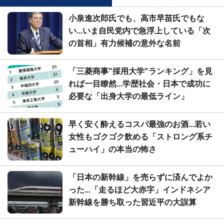
小泉進次郎氏でも、高市早苗氏でもな
い...いま自民党内で急浮上している「次
の首相」有力候補の意外な名前
「三菱商事"採用大学"ランキング」を見
れば一目瞭然...学歴社会・日本で成功に
必要な「出身大学の最低ライン」
早く安く酔えるコスパ最強のお酒...若い
女性もゴクゴク飲める「ストロング系チ
ューハイ」の本当の怖さ
「日本の新幹線」を売らずに済んでよか
った...「走るほど大赤字」インドネシア
新幹線を勝ち取った習近平の大誤算