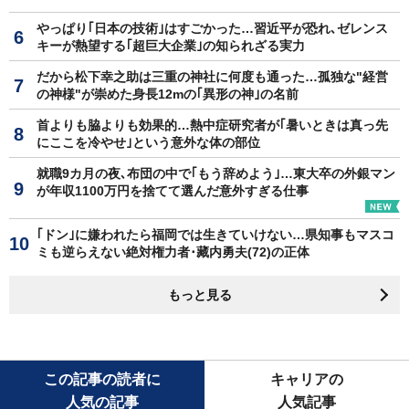
やっぱり｢日本の技術｣はすごかった…習近平が恐れ､ゼレンス
キーが熱望する｢超巨大企業｣の知られざる実力
だから松下幸之助は三重の神社に何度も通った…孤独な"経営
の神様"が崇めた身長12mの｢異形の神｣の名前
首よりも脇よりも効果的…熱中症研究者が｢暑いときは真っ先
にここを冷やせ｣という意外な体の部位
就職9カ月の夜､布団の中で｢もう辞めよう｣…東大卒の外銀マン
が年収1100万円を捨てて選んだ意外すぎる仕事
｢ドン｣に嫌われたら福岡では生きていけない…県知事もマスコ
ミも逆らえない絶対権力者･藏内勇夫(72)の正体
もっと見る
この記事の読者に
キャリアの
人気の記事
人気記事