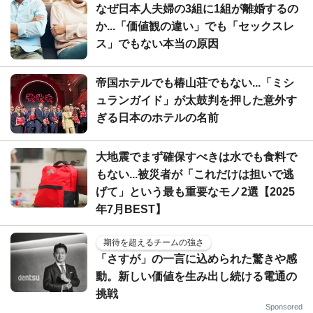
なぜ日本人夫婦の3組に1組が離婚するの
か...「価値観の違い」でも「セックスレ
ス」でもない本当の原因
帝国ホテルでも椿山荘でもない...「ミシ
ュランガイド」が太鼓判を押した意外す
ぎる日本のホテルの名前
大地震でまず確保すべきは水でも食料で
もない...被災者が「これだけは担いで逃
げて」という最も重要なモノ2選【2025
年7月BEST】
期待を超えるチームの強さ
「さすが」の一言に込められた驚きや感
動。新しい価値を生み出し続ける電通の
挑戦
Sponsored