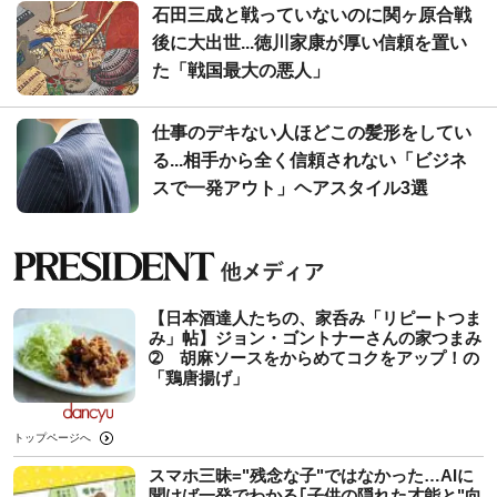
石田三成と戦っていないのに関ヶ原合戦
後に大出世...徳川家康が厚い信頼を置い
た「戦国最大の悪人」
仕事のデキない人ほどこの髪形をしてい
る...相手から全く信頼されない「ビジネ
スで一発アウト」ヘアスタイル3選
【日本酒達人たちの、家呑み「リピートつま
み」帖】ジョン・ゴントナーさんの家つまみ
➁ 胡麻ソースをからめてコクをアップ！の
「鶏唐揚げ」
トップページへ
スマホ三昧="残念な子"ではなかった…AIに
聞けば一発でわかる｢子供の隠れた才能と"向