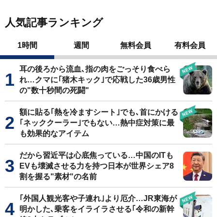
人気記事ランキング
1時間
週間
無料会員
有料会員
耳の後ろから流血､指の肉をごっそり食べら
れ…クマに｢猪木キック｣で応戦した36歳男性
の"数十秒間の死闘"
額に貼る｢熱を冷ますシート｣でも､首にかける
｢ネッククーラー｣でもない…熱中症対策に最
も効果的なアイテム
だから習近平は心底焦っている…中国のITも
EVも壊滅させる力を持つ日本が世界シェア8
割を握る"素材"の名前
｢外国人観光客や子連れ｣より厄介…JR東海が
明かした､乗客をイライラさせる｢令和の新幹