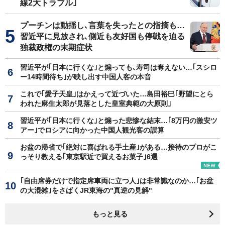
線2大トラブル｣
プーチンは動揺し､言葉を失ったとの指摘も…
習近平に見放され､側近も友好国も停戦を迫る
独裁政権の末期症状
習近平が｢日本に行くな｣と煽っても､寿司は奪えない…｢スシロ
ー14時間待ち｣が映し出す中国人客の本音
これで｢愛子天皇｣はかえって近づいた…島田裕巳｢野望にとら
われた麻生太郎が見落とした皇室典範の大原則｣
習近平が｢日本に行くな｣と煽った悲惨な結末…｢8万円の激安ツ
アー｣でロシアに向かった中国人観光客の誤算
お盆の帰省で｢絶対に喜ばれる手土産｣がある…接待のプロがこ
っそり教える｢東京駅近で買えるお菓子｣6選
｢自由席券だけで指定席車両に立つ人｣は非常識なのか…｢お盆
の大混雑｣をさばくJR東海の"真逆の見解"
もっと見る