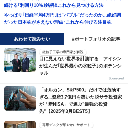
続ける｢利回り10%｣銘柄&これから見つける方法
やっぱり｢日経平均4万円｣は"バブル"だったのか…絶好調
だった日本株がさえない理由･これから伸びる注目株
あわせて読みたい
#ポートフォリオの記事
微粒子工学の専門家が解説
目に見えない世界を計測する…アイシン
が生んだ｢世界最小の水粒子｣のポテンシ
ャル
Sponsored
「オルカン、S&P500」だけでは危険す
ぎる...資産3.7億円を築いた脱サラ投資家
が「新NISA」で選ぶ"最強の投資
先"【2025年3月BEST5】
専用デスクが細やかにサポート