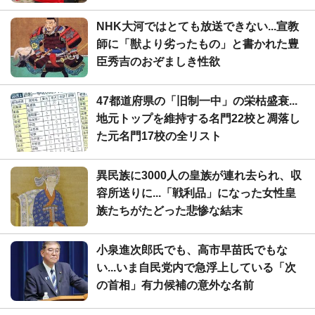
NHK大河ではとても放送できない...宣教
師に「獣より劣ったもの」と書かれた豊
臣秀吉のおぞましき性欲
47都道府県の「旧制一中」の栄枯盛衰...
地元トップを維持する名門22校と凋落し
た元名門17校の全リスト
異民族に3000人の皇族が連れ去られ、収
容所送りに...「戦利品」になった女性皇
族たちがたどった悲惨な結末
小泉進次郎氏でも、高市早苗氏でもな
い...いま自民党内で急浮上している「次
の首相」有力候補の意外な名前