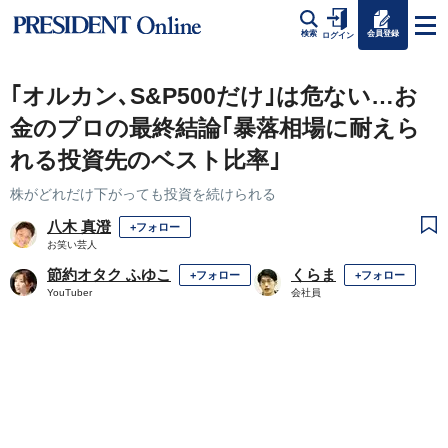
会員登録
検索
ログイン
｢オルカン､S&P500だけ｣は危ない…お
金のプロの最終結論｢暴落相場に耐えら
れる投資先のベスト比率｣
株がどれだけ下がっても投資を続けられる
八木 真澄
+フォロー
お笑い芸人
節約オタク ふゆこ
くらま
+フォロー
+フォロー
YouTuber
会社員