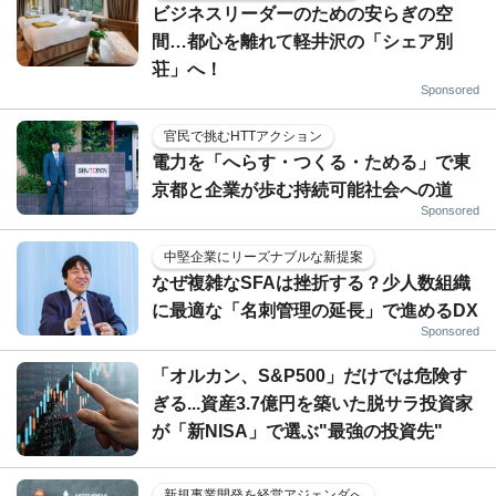
ビジネスリーダーのための安らぎの空
間…都心を離れて軽井沢の「シェア別
荘」へ！
Sponsored
官民で挑むHTTアクション
電力を「へらす・つくる・ためる」で東
京都と企業が歩む持続可能社会への道
Sponsored
中堅企業にリーズナブルな新提案
なぜ複雑なSFAは挫折する？少人数組織
に最適な「名刺管理の延長」で進めるDX
Sponsored
「オルカン、S&P500」だけでは危険す
ぎる...資産3.7億円を築いた脱サラ投資家
が「新NISA」で選ぶ"最強の投資先"
新規事業開発を経営アジェンダへ