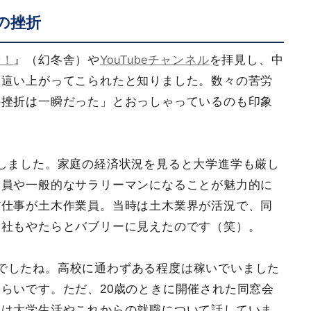
の挫折
せ！
』（幻冬舎）や
YouTubeチャンネル
を拝見し、中
ら這い上がってこられたと知りました。数々の苦労
の挫折は一瞬だった」とおっしゃっているのも印象
しました。家庭の経済状況を見ると大学進学も厳し
務員や一般的なサラリーマンになることが魅力的に
だ仕事が土木作業員。当時は土木業界が活況で、同
会社もやたらとバブリーに見えたのです（笑）。
でしたね。高校に通わずある程度は稼いでいました
らいです。ただ、20歳のときに開催された同窓会
生は大学生活やこれからの就職について話していま