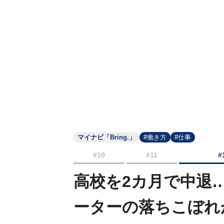
マイナビ「Bring.」
#働き方
#仕事
#10
#11
#
高校を2カ月で中退
ーターの落ちこぼれ