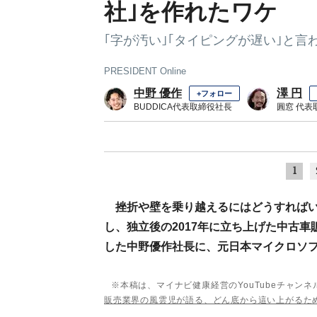
社｣を作れたワケ
｢字が汚い｣｢タイピングが遅い｣と
PRESIDENT Online
中野 優作
澤 円
+フォロー
BUDDICA代表取締役社長
圓窓 代表
1
挫折や壁を乗り越えるにはどうすれば
し、独立後の2017年に立ち上げた中古車
した中野優作社長に、元日本マイクロソ
※本稿は、マイナビ健康経営のYouTubeチャンネル
販売業界の風雲児が語る、どん底から這い上がるた