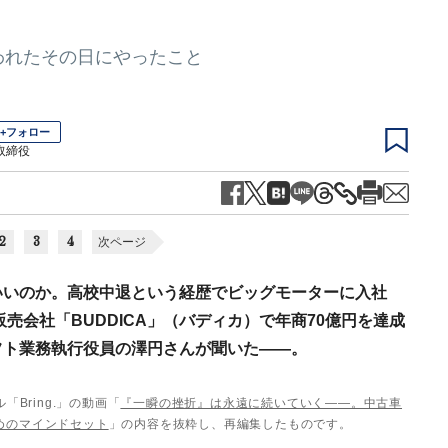
言われたその日にやったこと
+フォロー
取締役
2
3
4
次ページ
いいのか。高校中退という経歴でビッグモーターに入社
販売会社「BUDDICA」（バディカ）で年商70億円を達成
フト業務執行役員の澤円さんが聞いた――。
「Bring.」の動画「
『一瞬の挫折』は永遠に続いていく――。中古車
めのマインドセット
」の内容を抜粋し、再編集したものです。