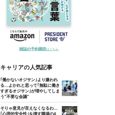
雑誌の予約購読
はこちら
キャリアの人気記事
｢働かないオジサン｣より嫌われ
る…よかれと思って｢無駄に働き
すぎるオジサン｣が増やしてしま
う"不要な会議"
そりゃ意見が言えなくなるわ…
｢心理的安全性｣を壊す職場の4