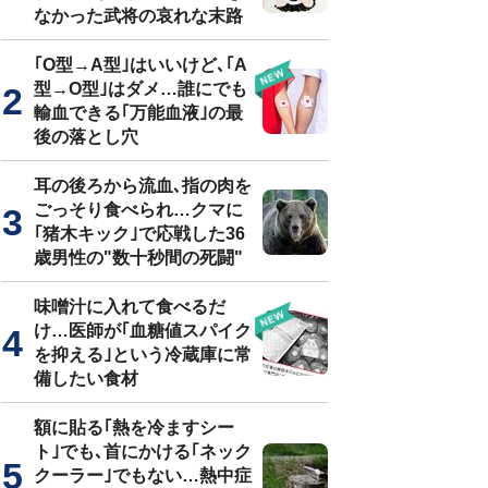
なかった武将の哀れな末路
｢O型→A型｣はいいけど､｢A
型→O型｣はダメ…誰にでも
輸血できる｢万能血液｣の最
後の落とし穴
耳の後ろから流血､指の肉を
ごっそり食べられ…クマに
｢猪木キック｣で応戦した36
歳男性の"数十秒間の死闘"
味噌汁に入れて食べるだ
け…医師が｢血糖値スパイク
を抑える｣という冷蔵庫に常
備したい食材
額に貼る｢熱を冷ますシー
ト｣でも､首にかける｢ネック
クーラー｣でもない…熱中症