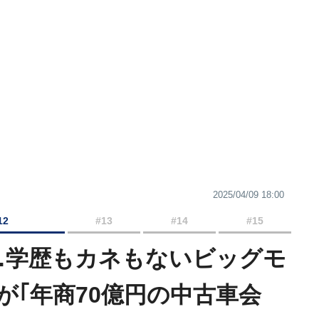
2025/04/09 18:00
12
#13
#14
#15
…学歴もカネもないビッグモ
が｢年商70億円の中古車会