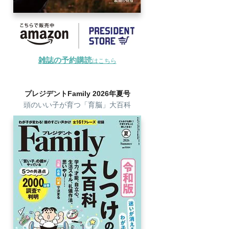
雑誌の予約購読
はこちら
プレジデントFamily 2026年夏号
頭のいい子が育つ「育脳」大百科