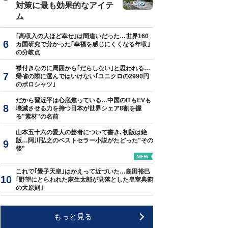
対策に最も効果的なアイテ
ム
｢高収入の人ほど幸せ｣は間違いだった…世界160
カ国研究で分かった｢幸福を感じにくくなる年収｣
の分岐点
襟付きなのに周囲から｢だらしない｣と思われる…
帰省の際に選んではいけない｢ユニクロの2990円
のポロシャツ｣
だから習近平は心底焦っている…中国のITもEVも
壊滅させる力を持つ日本が世界シェア8割を握
る"素材"の名前
山本五十六の愛人の芸者について書き､初版は絶
版…阿川弘之のベストセラー小説がたどった"その
後"
これで｢愛子天皇｣はかえって近づいた…島田裕巳
｢野望にとらわれた麻生太郎が見落とした皇室典範
の大原則｣
もっと見る