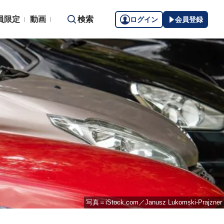
員限定
動画
検索
ログイン
会員登録
写真＝iStock.com／Janusz Lukomski-Prajzner