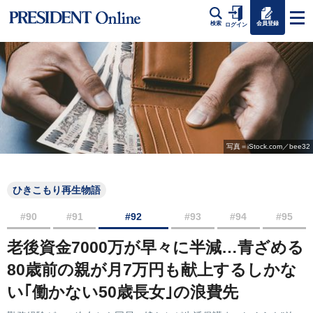
会員登録
検索
ログイン
写真＝iStock.com／bee32
ひきこもり再生物語
#90
#91
#92
#93
#94
#95
老後資金7000万が早々に半減…青ざめる
80歳前の親が月7万円も献上するしかな
い｢働かない50歳長女｣の浪費先