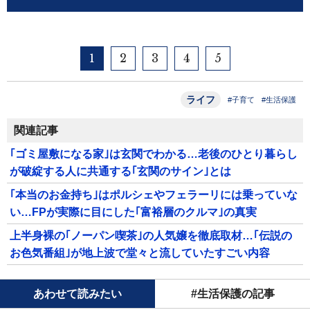
1
2
3
4
5
ライフ
#子育て
#生活保護
関連記事
｢ゴミ屋敷になる家｣は玄関でわかる…老後のひとり暮らし
が破綻する人に共通する｢玄関のサイン｣とは
｢本当のお金持ち｣はポルシェやフェラーリには乗っていな
い…FPが実際に目にした｢富裕層のクルマ｣の真実
上半身裸の｢ノーパン喫茶｣の人気嬢を徹底取材…｢伝説の
お色気番組｣が地上波で堂々と流していたすごい内容
あわせて読みたい
#生活保護の記事