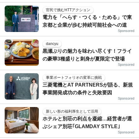
官民で挑むHTTアクション
電力を「へらす・つくる・ためる」で東
京都と企業が歩む持続可能社会への道
Sponsored
dancyu
黒瀬ぶりの魅力を味わい尽くす！フライ
の豪華3種盛りと刺身が夏限定で登場
Sponsored
事業ポートフォリオの変革に挑戦
三菱電機とAT PARTNERSが語る、新規
事業開発成功の条件と失敗要因
Sponsored
新しい形の福利厚生として活用
ホテルと別荘の利点を凝縮…経営者が選
ぶシェア別荘｢GLAMDAY STYLE｣
Sponsored