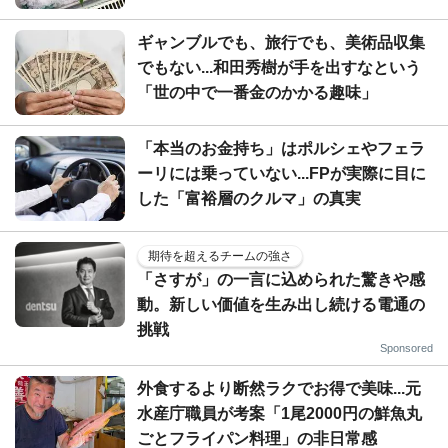
ギャンブルでも、旅行でも、美術品収集
でもない...和田秀樹が手を出すなという
「世の中で一番金のかかる趣味」
「本当のお金持ち」はポルシェやフェラ
ーリには乗っていない...FPが実際に目に
した「富裕層のクルマ」の真実
期待を超えるチームの強さ
「さすが」の一言に込められた驚きや感
動。新しい価値を生み出し続ける電通の
挑戦
Sponsored
外食するより断然ラクでお得で美味...元
水産庁職員が考案「1尾2000円の鮮魚丸
ごとフライパン料理」の非日常感