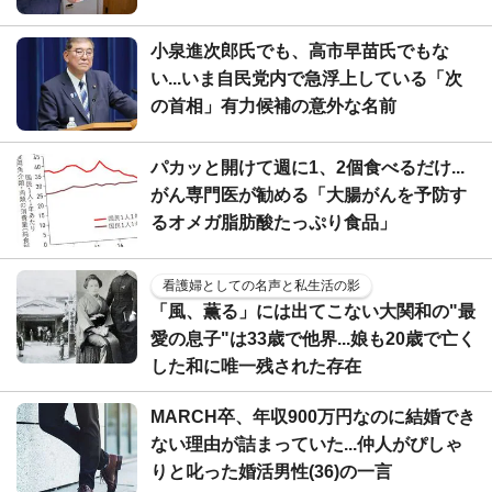
小泉進次郎氏でも、高市早苗氏でもな
い...いま自民党内で急浮上している「次
の首相」有力候補の意外な名前
パカッと開けて週に1、2個食べるだけ...
がん専門医が勧める「大腸がんを予防す
るオメガ脂肪酸たっぷり食品」
看護婦としての名声と私生活の影
「風、薫る」には出てこない大関和の"最
愛の息子"は33歳で他界...娘も20歳で亡く
した和に唯一残された存在
MARCH卒、年収900万円なのに結婚でき
ない理由が詰まっていた...仲人がぴしゃ
りと叱った婚活男性(36)の一言