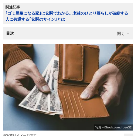
関連記事
｢ゴミ屋敷になる家｣は玄関でわかる…老後のひとり暮らしが破綻する
人に共通する｢玄関のサイン｣とは
目次
写真＝iStock.com／bee32
※写真はイメージです