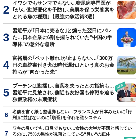
イワシでもサンマでもない...糖尿病専門医が
｢がん･動脈硬化を予防し､美肌を保つ栄養素を
とれる魚の種類｣【最強の魚活術3選】
習近平が｢日本に売るな｣と煽った翌日にバレ
た…日本企業に6割を握られていた"中国の半
導体"の意外な急所
富裕層の｢ペット離れ｣が止まらない…｢300万
円の血統書付き犬は時代遅れ｣という真のお金
持ちが"向かった先"
プーチンは動揺し､言葉を失ったとの指摘も…
習近平に見放され､側近も友好国も停戦を迫る
独裁政権の末期症状
名前を書く紙も整理券もない…フランス人が日本みたいに｢行
列｣に並ばないのに｢順番｣を守れる謎システム
ワキの臭いでも､口臭でもない…女性の大半が不潔と感じてい
るのに､75%の男性が見落としている"臭い"の正体