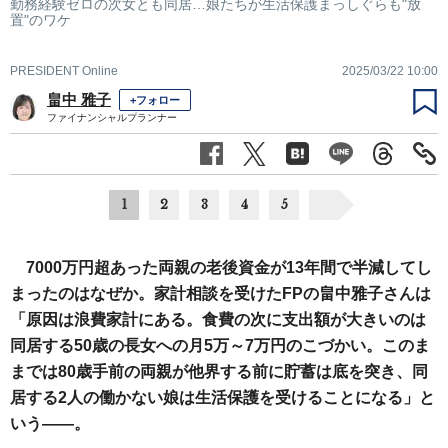
勤務経験ゼロの次女とも同居…娘たちが生活保護まっしぐらも"放
置"のワケ
PRESIDENT Online
2025/03/22 10:00
畠中 雅子
+フォロー
ファイナンシャルプランナー
1
2
3
4
5
7000万円超あった両親の老後資金が13年間で半減してし
まったのはなぜか。家計相談を受けたFPの畠中雅子さんは
「原因は浪費家計にある。食費の次に支出額が大きいのは
同居する50歳の長女への月5万～7万円のこづかい。このま
までは80歳手前の両親が他界する前に貯蓄は底を突き、同
居する2人の働かない娘は生活保護を受けることになる」と
いう――。