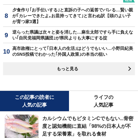
夕食作り｢お手伝いする｣と直訴の子への返答でバレる…賢い親
が｢カレーできたよ｡お皿持ってきて｣と言わぬ訳【頭のよい子
が育つ家3選】
逆らった県議は次々と姿を消した…麻生太郎ですら手に負えな
い｢自民党福岡県議団｣が県民よりも大事にする掟
高市政権にとって｢日本人の生活｣はどうでもいい…小野田紀美
のSNS投稿でわかった｢外国人政策｣の本当の狙い
もっと見る
この記事の読者に
ライフの
人気の記事
人気記事
カルシウムでもビタミンCでもない...骨密
度と認知機能に直結「98%の日本人が不
足する栄養素」を取れる食材