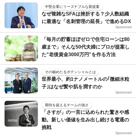
中堅企業にリーズナブルな新提案
なぜ複雑なSFAは挫折する？少人数組織
に最適な「名刺管理の延長」で進めるDX
Sponsored
「毎月の貯蓄ほぼゼロで住宅ローンは80
歳まで」そんな50代夫婦にプロが提案し
た"老後資金3000万円"を作る方法
その秘めたるポテンシャルとは
世界最小、約1ナノメートルの｢微細水粒
子｣はなぜ髪や肌を潤すのか
Sponsored
期待を超えるチームの強さ
「さすが」の一言に込められた驚きや感
動。新しい価値を生み出し続ける電通の
挑戦
Sponsored