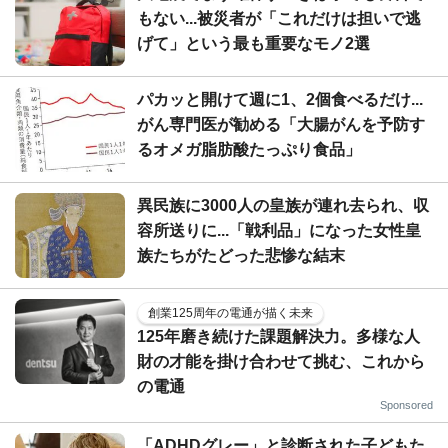
もない...被災者が「これだけは担いで逃
げて」という最も重要なモノ2選
パカッと開けて週に1、2個食べるだけ...
がん専門医が勧める「大腸がんを予防す
るオメガ脂肪酸たっぷり食品」
異民族に3000人の皇族が連れ去られ、収
容所送りに...「戦利品」になった女性皇
族たちがたどった悲惨な結末
創業125周年の電通が描く未来
125年磨き続けた課題解決力。多様な人
財の才能を掛け合わせて挑む、これから
の電通
Sponsored
「ADHDグレー」と診断された子どもた