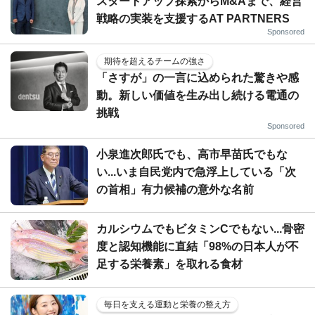
スタートアップ探索からM&Aまで、経営
戦略の実装を支援するAT PARTNERS
Sponsored
期待を超えるチームの強さ
「さすが」の一言に込められた驚きや感
動。新しい価値を生み出し続ける電通の
挑戦
Sponsored
小泉進次郎氏でも、高市早苗氏でもな
い...いま自民党内で急浮上している「次
の首相」有力候補の意外な名前
カルシウムでもビタミンCでもない...骨密
度と認知機能に直結「98%の日本人が不
足する栄養素」を取れる食材
毎日を支える運動と栄養の整え方