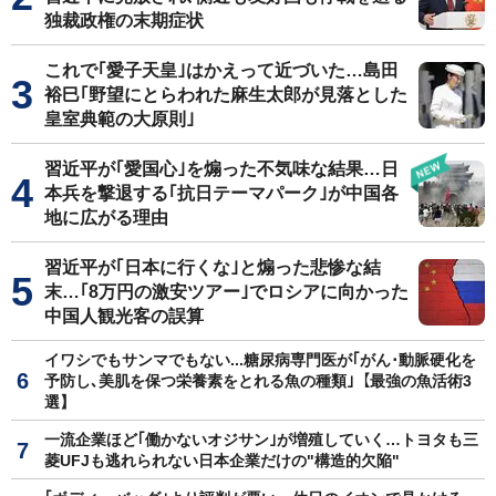
独裁政権の末期症状
これで｢愛子天皇｣はかえって近づいた…島田
裕巳｢野望にとらわれた麻生太郎が見落とした
皇室典範の大原則｣
習近平が｢愛国心｣を煽った不気味な結果…日
本兵を撃退する｢抗日テーマパーク｣が中国各
地に広がる理由
習近平が｢日本に行くな｣と煽った悲惨な結
末…｢8万円の激安ツアー｣でロシアに向かった
中国人観光客の誤算
イワシでもサンマでもない...糖尿病専門医が｢がん･動脈硬化を
予防し､美肌を保つ栄養素をとれる魚の種類｣【最強の魚活術3
選】
一流企業ほど｢働かないオジサン｣が増殖していく…トヨタも三
菱UFJも逃れられない日本企業だけの"構造的欠陥"