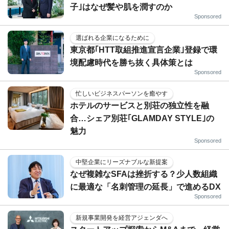
子｣はなぜ髪や肌を潤すのか
Sponsored
選ばれる企業になるために
東京都｢HTT取組推進宣言企業｣登録で環
境配慮時代を勝ち抜く具体策とは
Sponsored
忙しいビジネスパーソンを癒やす
ホテルのサービスと別荘の独立性を融
合…シェア別荘｢GLAMDAY STYLE｣の
魅力
Sponsored
中堅企業にリーズナブルな新提案
なぜ複雑なSFAは挫折する？少人数組織
に最適な「名刺管理の延長」で進めるDX
Sponsored
新規事業開発を経営アジェンダへ