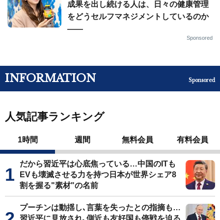
成果を出し続ける人は、日々の健康管理
をどうセルフマネジメントしているのか
——
Sponsored
INFORMATION
Sponsored
人気記事ランキング
1時間
週間
無料会員
有料会員
だから習近平は心底焦っている…中国のITも
EVも壊滅させる力を持つ日本が世界シェア8
割を握る"素材"の名前
プーチンは動揺し､言葉を失ったとの指摘も…
習近平に見放され､側近も友好国も停戦を迫る