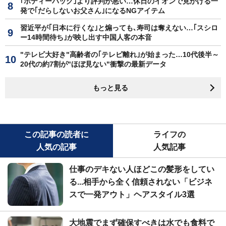
｢ボディーバッグ｣より評判が悪い…休日のイオンで見かける一
発で｢だらしないお父さん｣になるNGアイテム
習近平が｢日本に行くな｣と煽っても､寿司は奪えない…｢スシロ
ー14時間待ち｣が映し出す中国人客の本音
"テレビ大好き"高齢者の｢テレビ離れ｣が始まった…10代後半～
20代の約7割が"ほぼ見ない"衝撃の最新データ
もっと見る
この記事の読者に
ライフの
人気の記事
人気記事
仕事のデキない人ほどこの髪形をしてい
る...相手から全く信頼されない「ビジネ
スで一発アウト」ヘアスタイル3選
大地震でまず確保すべきは水でも食料で