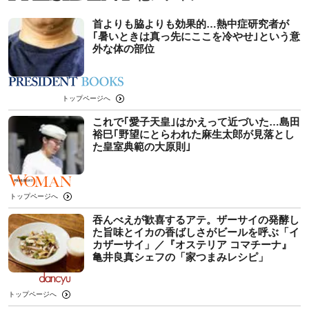
首よりも脇よりも効果的…熱中症研究者が
｢暑いときは真っ先にここを冷やせ｣という意
外な体の部位
トップページへ
これで｢愛子天皇｣はかえって近づいた…島田
裕巳｢野望にとらわれた麻生太郎が見落とし
た皇室典範の大原則｣
トップページへ
吞んべえが歓喜するアテ。ザーサイの発酵し
た旨味とイカの香ばしさがビールを呼ぶ「イ
カザーサイ」／『オステリア コマチーナ』
⻲井良真シェフの「家つまみレシピ」
トップページへ