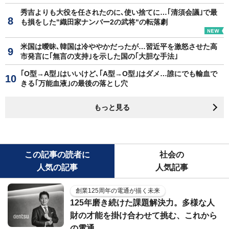
秀吉よりも大役を任されたのに､使い捨てに…｢清須会議｣で最
も損をした"織田家ナンバー2の武将"の転落劇
米国は曖昧､韓国は冷ややかだったが…習近平を激怒させた高
市発言に｢無言の支持｣を示した国の｢大胆な手法｣
｢O型→A型｣はいいけど､｢A型→O型｣はダメ…誰にでも輸血で
きる｢万能血液｣の最後の落とし穴
もっと見る
この記事の読者に
社会の
人気の記事
人気記事
創業125周年の電通が描く未来
125年磨き続けた課題解決力。多様な人
財の才能を掛け合わせて挑む、これから
の電通