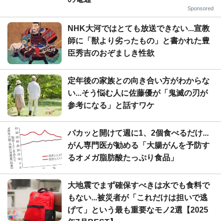
Sponsored
NHK大河ではとても放送できない...宣教
師に「獣より劣ったもの」と書かれた豊
臣秀吉のおぞましき性欲
定年後の家族との向き合い方がわからな
い...そう悩む人に佐藤優が「鬼滅の刃が
参考になる」と話すワケ
パカッと開けて週に1、2個食べるだけ...
がん専門医が勧める「大腸がんを予防す
るオメガ脂肪酸たっぷり食品」
大地震でまず確保すべきは水でも食料で
もない...被災者が「これだけは担いで逃
げて」という最も重要なモノ2選【2025