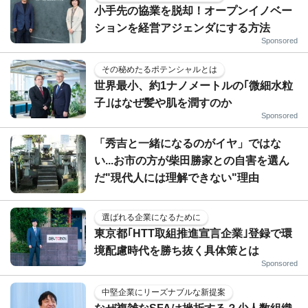
小手先の協業を脱却！オープンイノベー
ションを経営アジェンダにする方法
Sponsored
その秘めたるポテンシャルとは
世界最小、約1ナノメートルの｢微細水粒
子｣はなぜ髪や肌を潤すのか
Sponsored
「秀吉と一緒になるのがイヤ」ではな
い...お市の方が柴田勝家との自害を選ん
だ"現代人には理解できない"理由
選ばれる企業になるために
東京都｢HTT取組推進宣言企業｣登録で環
境配慮時代を勝ち抜く具体策とは
Sponsored
中堅企業にリーズナブルな新提案