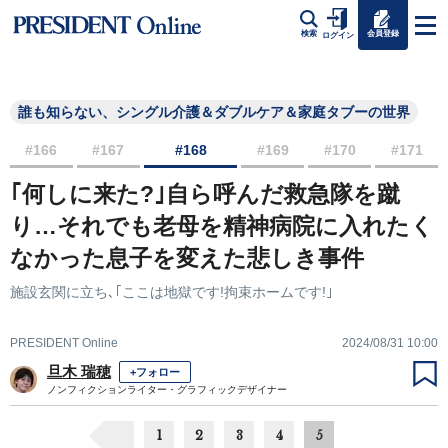
会員登録
検索
ログイン
誰も知らない、シングル介護＆ダブルケア＆家庭タブーの世界
#166
#167
#168
#169
#170
#171
｢何しに来た?｣自ら呼んだ救急隊を蹴
り…それでも老母を精神病院に入れたく
なかった息子を変えた悲しき事件
施設玄関に立ち､｢ここは地獄です!拘束ホームです!｣
PRESIDENT Online
2024/08/31 10:00
旦木 瑞穂
+フォロー
ノンフィクションライター・グラフィックデザイナー
1
2
3
4
5