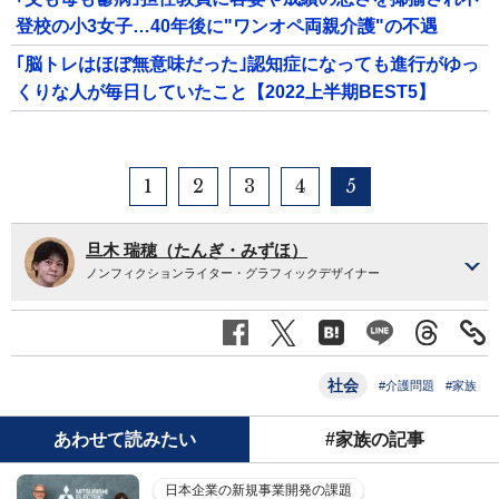
登校の小3女子…40年後に"ワンオペ両親介護"の不遇
｢脳トレはほぼ無意味だった｣認知症になっても進行がゆっ
くりな人が毎日していたこと【2022上半期BEST5】
1
2
3
4
5
旦木 瑞穂（たんぎ・みずほ）
ノンフィクションライター・グラフィックデザイナー
社会
#介護問題
#家族
あわせて読みたい
#家族の記事
日本企業の新規事業開発の課題