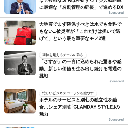
なぜ複雑なSFAは挫折する？少人数組織
に最適な「名刺管理の延長」で進めるDX
Sponsored
大地震でまず確保すべきは水でも食料で
もない...被災者が「これだけは担いで逃
げて」という最も重要なモノ2選
期待を超えるチームの強さ
「さすが」の一言に込められた驚きや感
動。新しい価値を生み出し続ける電通の
挑戦
Sponsored
忙しいビジネスパーソンを癒やす
ホテルのサービスと別荘の独立性を融
合…シェア別荘｢GLAMDAY STYLE｣の
魅力
Sponsored