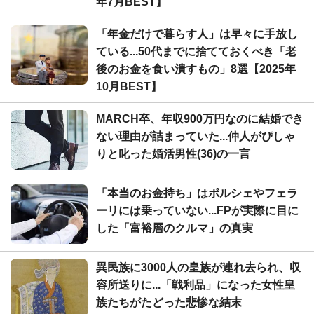
年7月BEST】
「年金だけで暮らす人」は早々に手放し
ている...50代までに捨てておくべき「老
後のお金を食い潰すもの」8選【2025年
10月BEST】
MARCH卒、年収900万円なのに結婚でき
ない理由が詰まっていた...仲人がぴしゃ
りと叱った婚活男性(36)の一言
「本当のお金持ち」はポルシェやフェラ
ーリには乗っていない...FPが実際に目に
した「富裕層のクルマ」の真実
異民族に3000人の皇族が連れ去られ、収
容所送りに...「戦利品」になった女性皇
族たちがたどった悲惨な結末