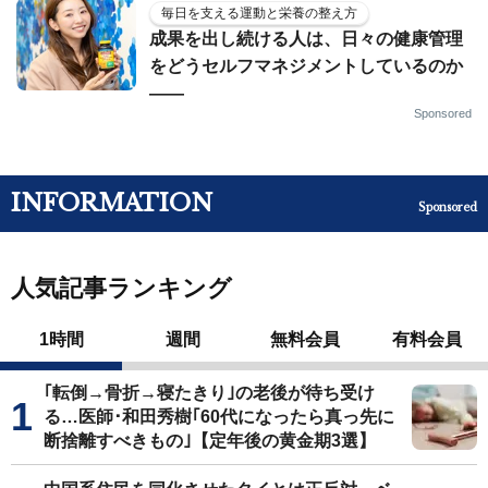
毎日を支える運動と栄養の整え方
成果を出し続ける人は、日々の健康管理
をどうセルフマネジメントしているのか
——
Sponsored
INFORMATION
Sponsored
人気記事ランキング
1時間
週間
無料会員
有料会員
｢転倒→骨折→寝たきり｣の老後が待ち受け
る…医師･和田秀樹｢60代になったら真っ先に
断捨離すべきもの｣【定年後の黄金期3選】