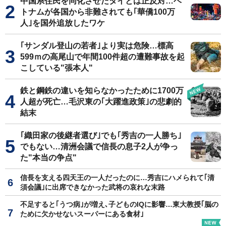
中国系住民を同化させたタイとは正反対…ベ
トナムが各国から非難されても｢華僑100万
人｣を国外追放したワケ
｢サンダル登山の若者｣より実は危険…標高
599ｍの高尾山で年間100件超の遭難事故を起
こしている"張本人"
鉄と鋼鉄の違いを知らなかったために1700万
人超が死亡…毛沢東の｢大躍進政策｣の悲劇的
結末
｢織田家の後継者選び｣でも｢秀吉の一人勝ち｣
でもない…清洲会議で信長の息子2人が争っ
た"本当の争点"
信長を支える四天王の一人だったのに…秀吉にハメられて｢清
須会議｣に出席できなかった武将の哀れな末路
不足すると｢うつ病｣が増え､子どものIQに影響…東大教授｢脳の
ために欠かせないスーパーにある食材｣