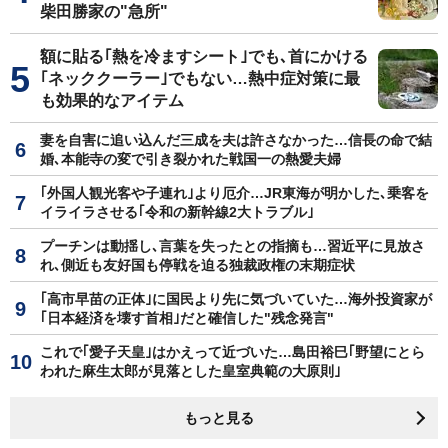
柴田勝家の"急所"
額に貼る｢熱を冷ますシート｣でも､首にかける
｢ネッククーラー｣でもない…熱中症対策に最
も効果的なアイテム
妻を自害に追い込んだ三成を夫は許さなかった…信長の命で結
婚､本能寺の変で引き裂かれた戦国一の熱愛夫婦
｢外国人観光客や子連れ｣より厄介…JR東海が明かした､乗客を
イライラさせる｢令和の新幹線2大トラブル｣
プーチンは動揺し､言葉を失ったとの指摘も…習近平に見放さ
れ､側近も友好国も停戦を迫る独裁政権の末期症状
｢高市早苗の正体｣に国民より先に気づいていた…海外投資家が
｢日本経済を壊す首相｣だと確信した"残念発言"
これで｢愛子天皇｣はかえって近づいた…島田裕巳｢野望にとら
われた麻生太郎が見落とした皇室典範の大原則｣
もっと見る