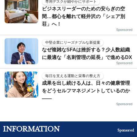
専用デスクが細やかにサポート
ビジネスリーダーのための安らぎの空
間…都心を離れて軽井沢の「シェア別
荘」へ！
Sponsored
中堅企業にリーズナブルな新提案
なぜ複雑なSFAは挫折する？少人数組織
に最適な「名刺管理の延長」で進めるDX
Sponsored
毎日を支える運動と栄養の整え方
成果を出し続ける人は、日々の健康管理
をどうセルフマネジメントしているのか
——
Sponsored
INFORMATION
Sponsored