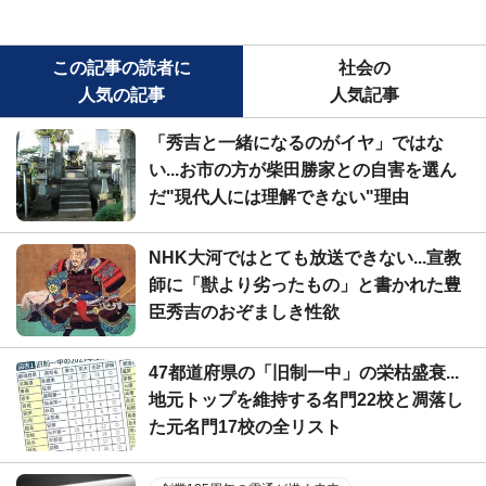
この記事の読者に
社会の
人気の記事
人気記事
「秀吉と一緒になるのがイヤ」ではな
い...お市の方が柴田勝家との自害を選ん
だ"現代人には理解できない"理由
NHK大河ではとても放送できない...宣教
師に「獣より劣ったもの」と書かれた豊
臣秀吉のおぞましき性欲
47都道府県の「旧制一中」の栄枯盛衰...
地元トップを維持する名門22校と凋落し
た元名門17校の全リスト