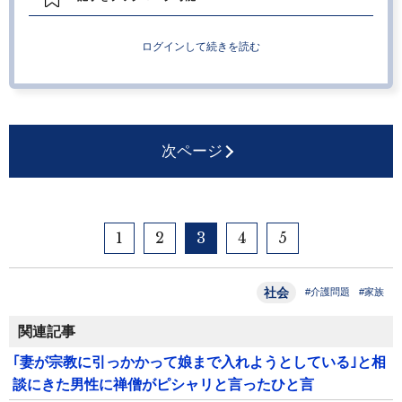
ログインして続きを読む
次ページ
1
2
3
4
5
社会
#介護問題
#家族
関連記事
｢妻が宗教に引っかかって娘まで入れようとしている｣と相
談にきた男性に禅僧がピシャリと言ったひと言