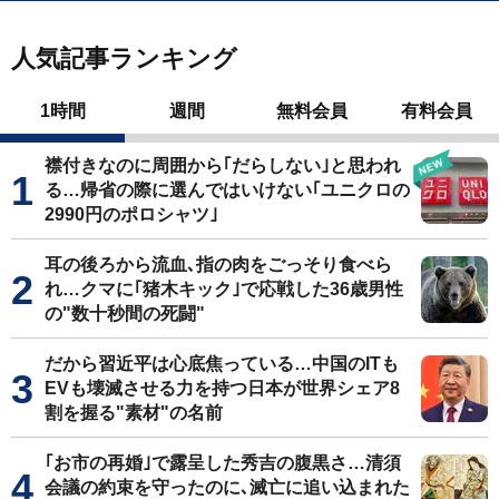
人気記事ランキング
1時間
週間
無料会員
有料会員
襟付きなのに周囲から｢だらしない｣と思われ
る…帰省の際に選んではいけない｢ユニクロの
2990円のポロシャツ｣
耳の後ろから流血､指の肉をごっそり食べら
れ…クマに｢猪木キック｣で応戦した36歳男性
の"数十秒間の死闘"
だから習近平は心底焦っている…中国のITも
EVも壊滅させる力を持つ日本が世界シェア8
割を握る"素材"の名前
｢お市の再婚｣で露呈した秀吉の腹黒さ…清須
会議の約束を守ったのに､滅亡に追い込まれた