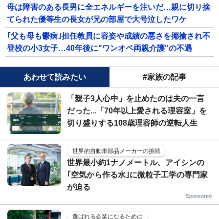
母は障害のある長男に全エネルギーを注いだ…親に切り捨
てられた優等生の長女が兄の部屋で大号泣したワケ
｢父も母も鬱病｣担任教員に容姿や成績の悪さを揶揄され不
登校の小3女子…40年後に"ワンオペ両親介護"の不遇
あわせて読みたい
#家族の記事
「親子3人心中」を止めたのは夫の一言
だった...「70年以上愛される理容室」を
切り盛りする108歳理容師の逆転人生
世界的自動車部品メーカーの挑戦
世界最小約1ナノメートル、アイシンの
｢空気から作る水｣に微粒子工学の専門家
が迫る
Sponsored
選ばれる企業になるために