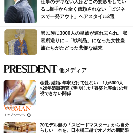
仕事のデキない人ほどこの髪形をしてい
る...相手から全く信頼されない「ビジネ
スで一発アウト」ヘアスタイル3選
異民族に3000人の皇族が連れ去られ、収
容所送りに...「戦利品」になった女性皇
族たちがたどった悲惨な結末
恋愛､結婚､年収だけではない…1万6000人
×28年追跡調査で判明した｢容姿と寿命｣の無
視できない関係
トップページへ
70モデル超の「スピードマスター」から自分
らしい一本を。日本橋三越でオメガの期間限