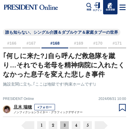
会員登録
検索
ログイン
誰も知らない、シングル介護＆ダブルケア＆家庭タブーの世界
#166
#167
#168
#169
#170
#171
｢何しに来た?｣自ら呼んだ救急隊を蹴
り…それでも老母を精神病院に入れたく
なかった息子を変えた悲しき事件
施設玄関に立ち､｢ここは地獄です!拘束ホームです!｣
PRESIDENT Online
2024/08/31 10:00
旦木 瑞穂
+フォロー
ノンフィクションライター・グラフィックデザイナー
1
2
3
4
5