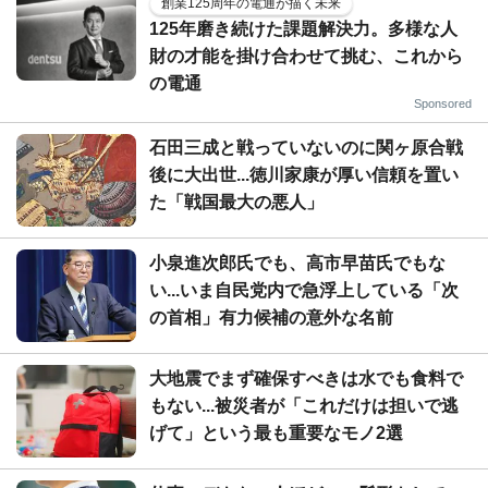
創業125周年の電通が描く未来
125年磨き続けた課題解決力。多様な人
財の才能を掛け合わせて挑む、これから
の電通
Sponsored
石田三成と戦っていないのに関ヶ原合戦
後に大出世...徳川家康が厚い信頼を置い
た「戦国最大の悪人」
小泉進次郎氏でも、高市早苗氏でもな
い...いま自民党内で急浮上している「次
の首相」有力候補の意外な名前
大地震でまず確保すべきは水でも食料で
もない...被災者が「これだけは担いで逃
げて」という最も重要なモノ2選