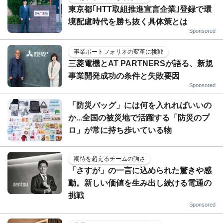
東京都｢HTT取組推進宣言企業｣登録で環
境配慮時代を勝ち抜く具体策とは
Sponsored
事業ポートフォリオの変革に挑戦
三菱電機とAT PARTNERSが語る、新規
事業開発成功の条件と失敗要因
Sponsored
「防災バッグ」には何を入れればいいの
か...全国の被災地で活躍する「防災のプ
ロ」が常に持ち歩いている物
期待を超えるチームの強さ
「さすが」の一言に込められた驚きや感
動。新しい価値を生み出し続ける電通の
挑戦
Sponsored