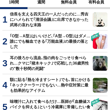
1時間
週間
無料会員
有料会員
信長を支える四天王の一人だったのに…秀吉
にハメられて｢清須会議｣に出席できなかった
武将の哀れな末路
｢O型→A型｣はいいけど､｢A型→O型｣はダメ…
誰にでも輸血できる｢万能血液｣の最後の落と
し穴
耳の後ろから流血､指の肉をごっそり食べら
れ…クマに｢猪木キック｣で応戦した36歳男性
の"数十秒間の死闘"
額に貼る｢熱を冷ますシート｣でも､首にかける
｢ネッククーラー｣でもない…熱中症対策に最
も効果的なアイテム
味噌汁に入れて食べるだけ…医師が｢血糖値ス
パイクを抑える｣という冷蔵庫に常備したい食