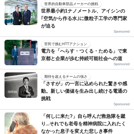
世界的自動車部品メーカーの挑戦
世界最小約1ナノメートル、アイシンの
｢空気から作る水｣に微粒子工学の専門家
が迫る
Sponsored
官民で挑むHTTアクション
電力を「へらす・つくる・ためる」で東
京都と企業が歩む持続可能社会への道
Sponsored
期待を超えるチームの強さ
「さすが」の一言に込められた驚きや感
動。新しい価値を生み出し続ける電通の
挑戦
Sponsored
「何しに来た?」自ら呼んだ救急隊を蹴
り...それでも老母を精神病院に入れたく
なかった息子を変えた悲しき事件