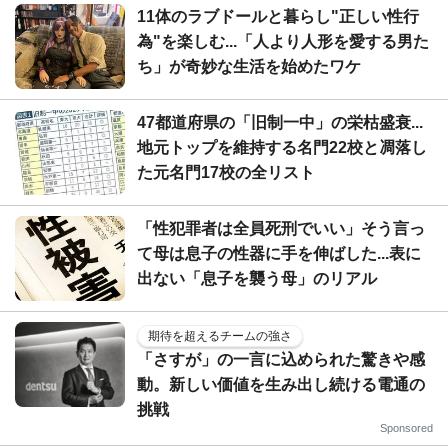
11体のラブドールと暮らし"正しい性行
為"を楽しむ...「人より人形を愛する男た
ち」が奇妙な生活を始めたワケ
47都道府県の「旧制一中」の栄枯盛衰...
地元トップを維持する名門22校と凋落し
た元名門17校の全リスト
「性犯罪者は全員死刑でいい」そう言っ
て母は息子の性器に手を伸ばした...表に
出ない「息子を襲う母」のリアル
期待を超えるチームの強さ
「さすが」の一言に込められた驚きや感
動。新しい価値を生み出し続ける電通の
挑戦
Sponsored