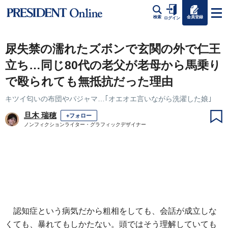
会員登録
検索
ログイン
尿失禁の濡れたズボンで玄関の外で仁王
立ち…同じ80代の老父が老母から馬乗り
で殴られても無抵抗だった理由
キツイ匂いの布団やパジャマ…｢オエオエ言いながら洗濯した娘｣
旦木 瑞穂
+フォロー
ノンフィクションライター・グラフィックデザイナー
認知症という病気だから粗相をしても、会話が成立しな
くても、暴れてもしかたない。頭ではそう理解していても