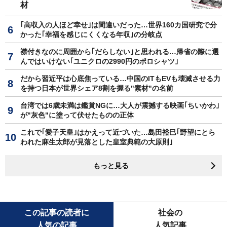
材
｢高収入の人ほど幸せ｣は間違いだった…世界160カ国研究で分
かった｢幸福を感じにくくなる年収｣の分岐点
襟付きなのに周囲から｢だらしない｣と思われる…帰省の際に選
んではいけない｢ユニクロの2990円のポロシャツ｣
だから習近平は心底焦っている…中国のITもEVも壊滅させる力
を持つ日本が世界シェア8割を握る"素材"の名前
台湾では6歳未満は鑑賞NGに…大人が震撼する映画｢ちいかわ｣
が"灰色"に塗って伏せたものの正体
これで｢愛子天皇｣はかえって近づいた…島田裕巳｢野望にとら
われた麻生太郎が見落とした皇室典範の大原則｣
もっと見る
この記事の読者に
社会の
人気の記事
人気記事