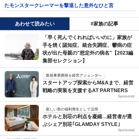
たモンスタークレーマーを撃退した意外なひと言
あわせて読みたい
#家族の記事
「早く死んでくれればいいのに」家族が
手を焼く認知症、統合失調症、鬱病の症
状が出た母親の"想定外の病名"【2023編
集部セレクション】
新規事業開発を経営アジェンダへ
スタートアップ探索からM&Aまで、経営
戦略の実装を支援するAT PARTNERS
Sponsored
新しい形の福利厚生として活用
ホテルと別荘の利点を凝縮…経営者が選
ぶシェア別荘｢GLAMDAY STYLE｣
Sponsored