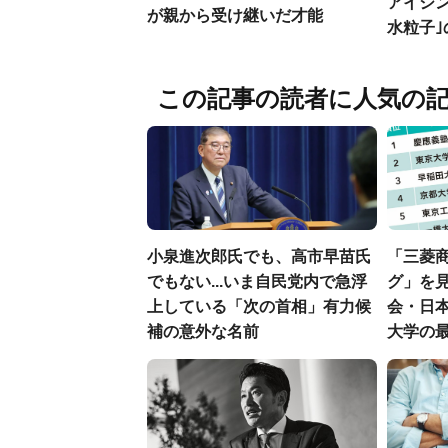
アイシ
が親から受け継いだ才能
水粒子
この記事の読者に人気の
小泉進次郎氏でも、高市早苗氏
「三菱商
でもない...いま自民党内で急浮
グ」を見
上している「次の首相」有力候
会・日
補の意外な名前
大学の