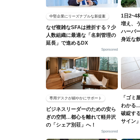
1日2~
中堅企業にリーズナブルな新提案
増え、う
なぜ複雑なSFAは挫折する？少
ハーバ
人数組織に最適な「名刺管理の
身近な
延長」で進めるDX
Sponsored
「ゴミ
専用デスクが細やかにサポート
わかる.
ビジネスリーダーのための安ら
破綻す
ぎの空間…都心を離れて軽井沢
サイン
の「シェア別荘」へ！
Sponsored