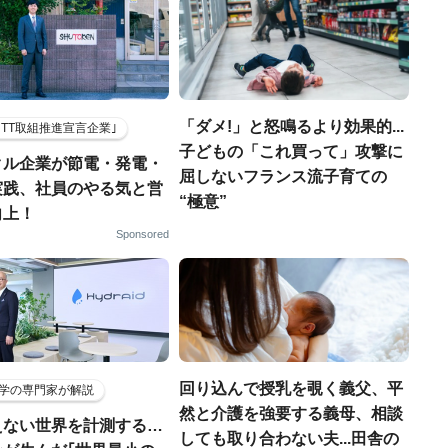
「ダメ!」と怒鳴るより効果的...
HTT取組推進宣言企業｣
子どもの「これ買って」攻撃に
クル企業が節電・発電・
屈しないフランス流子育ての
実践、社員のやる気と営
“極意”
向上！
Sponsored
回り込んで授乳を覗く義父、平
学の専門家が解説
然と介護を強要する義母、相談
えない世界を計測する…
しても取り合わない夫...田舎の