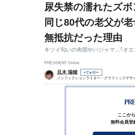
尿失禁の濡れたズボ
同じ80代の老父が
無抵抗だった理由
キツイ匂いの布団やパジャマ…｢オエ
PRESIDENT Online
旦木 瑞穂
+フォロー
ノンフィクションライター・グラフィックデザ
前ページ
ここか
無料会員登