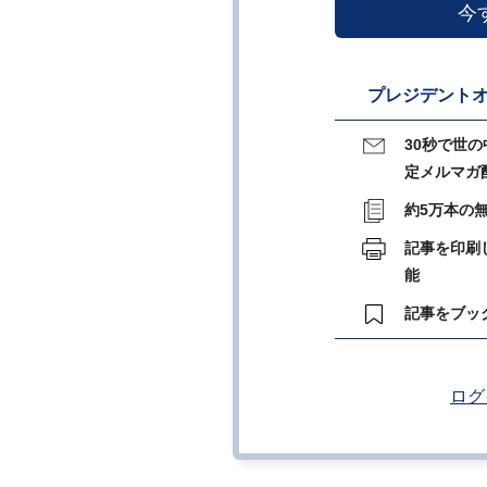
今
プレジデントオ
30秒で世
定メルマガ
約5万本の
記事を印刷
能
記事をブッ
ログ