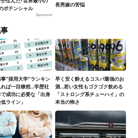
ンが生んだ｢世界最小の
長男嫁の苦悩
｣のポテンシャル
Sponsored
記事
事"採用大学"ランキン
早く安く酔えるコスパ最強のお
れば一目瞭然...学歴社
酒...若い女性もゴクゴク飲める
本で成功に必要な「出身
「ストロング系チューハイ」の
最低ライン」
本当の怖さ