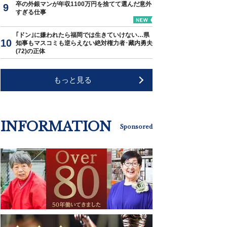
卒の外銀マンが年収1100万円を捨てて選んだ意外
すぎる仕事
｢ドン｣に嫌われたら福岡では生きていけない…県
知事もマスコミも逆らえない絶対権力者･藏内勇夫
(72)の正体
もっと見る
INFORMATION
Sponsored