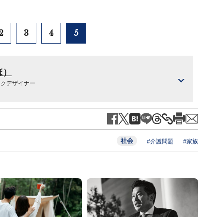
2
3
4
5
ほ）
ックデザイナー
社会
#介護問題
#家族