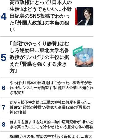
高市政権にとって｢日本人の
生活｣はどうでもいい…小野
田紀美のSNS投稿でわかっ
た｢外国人政策｣の本当の狙
い
｢自宅でゆっくり静養｣はむ
しろ逆効果…東北大学名誉
教授がリハビリの主役に据
えた｢腎臓を強くする歩き
方｣
やっぱり｢日本の技術｣はすごかった…習近平が恐
れ､ゼレンスキーが熱望する｢超巨大企業｣の知られ
ざる実力
だから松下幸之助は三重の神社に何度も通った…
孤独な"経営の神様"が崇めた身長12mの｢異形の
神｣の名前
首よりも脇よりも効果的…熱中症研究者が｢暑いと
きは真っ先にここを冷やせ｣という意外な体の部位
就職9カ月の夜､布団の中で｢もう辞めよう｣…東大