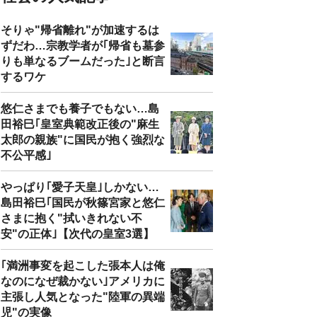
そりゃ"帰省離れ"が加速するは
ずだわ…宗教学者が｢帰省も墓参
りも単なるブームだった｣と断言
するワケ
悠仁さまでも養子でもない…島
田裕巳｢皇室典範改正後の"麻生
太郎の親族"に国民が抱く強烈な
不公平感｣
やっぱり｢愛子天皇｣しかない…
島田裕巳｢国民が秋篠宮家と悠仁
さまに抱く"拭いきれない不
安"の正体｣【次代の皇室3選】
｢満洲事変を起こした張本人は俺
なのになぜ裁かない｣アメリカに
主張し人気となった"陸軍の異端
児"の実像