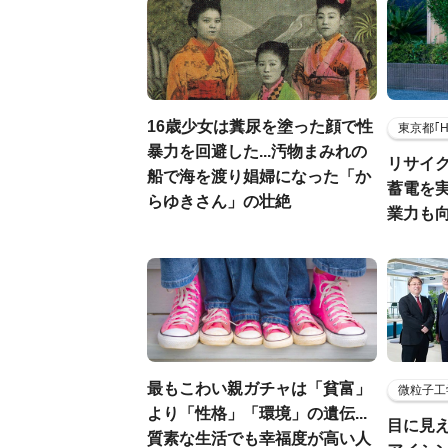
16歳少女は糞尿を塗った顔で性
東京都｢
暴力を回避した...汚物まみれの
リサイ
船で海を渡り娼婦になった「か
蓄電を
らゆきさん」の壮絶
業力も
最もこわい親ガチャは「貧富」
微粒子工
より「性格」「環境」の遺伝...
目に見
質素な生活でも幸福度が高い人