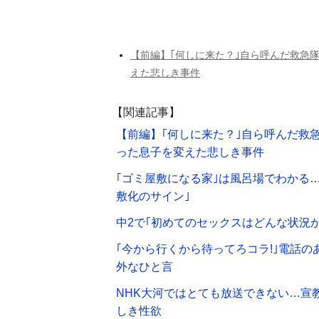
【前編】｢何しに来た？｣自ら呼んだ救急
えた悲しき事件
【関連記事】
【前編】｢何しに来た？｣自ら呼んだ救
った息子を変えた悲しき事件
｢ゴミ屋敷になる家｣は風呂場でわかる
敷化のサイン｣
中2で｢初めてのセックスはどんな状況
｢今から行くから待ってろコラ!｣電話
外なひと言
NHK大河ではとても放送できない…宣
しき性欲