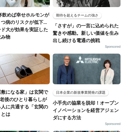
4杯飲めば幸せホルモンが
期待を超えるチームの強さ
つ病のリスクが低下...
「さすが」の一言に込められた
ード大が効果を実証した
驚きや感動。新しい価値を生み
飲み物
出し続ける電通の挑戦
Sponsored
屋敷になる家」は玄関で
日本企業の新規事業開発の課題
..老後のひとり暮らしが
小手先の協業を脱却！オープン
る人に共通する「玄関の
イノベーションを経営アジェン
」とは
ダにする方法
Sponsored