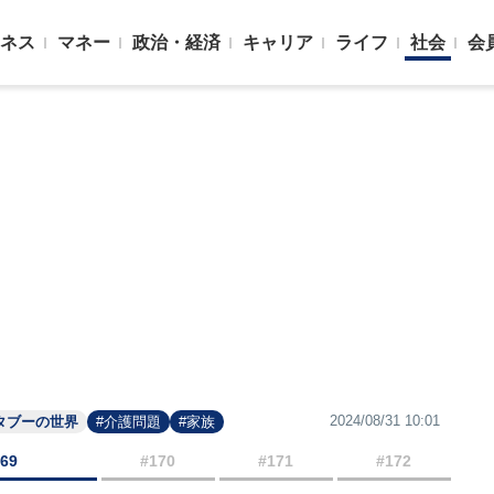
ネス
マネー
政治・経済
キャリア
ライフ
社会
会
2024/08/31 10:01
タブーの世界
#介護問題
#家族
169
#170
#171
#172