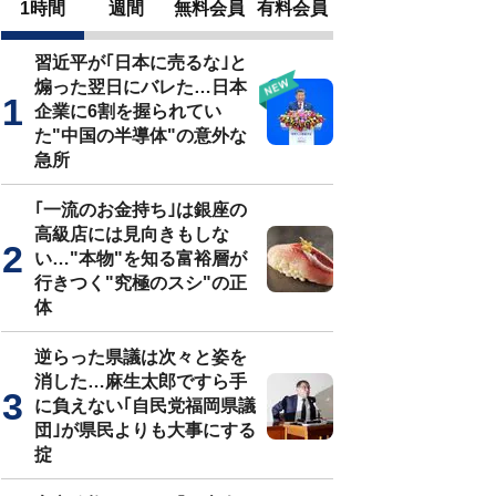
1時間
週間
無料会員
有料会員
習近平が｢日本に売るな｣と
煽った翌日にバレた…日本
企業に6割を握られてい
た"中国の半導体"の意外な
急所
｢一流のお金持ち｣は銀座の
高級店には見向きもしな
い…"本物"を知る富裕層が
行きつく"究極のスシ"の正
体
逆らった県議は次々と姿を
消した…麻生太郎ですら手
に負えない｢自民党福岡県議
団｣が県民よりも大事にする
掟