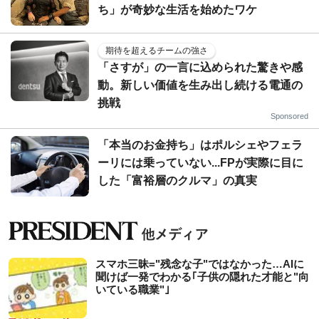
ち」が奇妙な生活を始めたワケ
期待を超えるチームの強さ
「さすが」の一言に込められた驚きや感
動。新しい価値を生み出し続ける電通の
挑戦
Sponsored
「本当のお金持ち」はポルシェやフェラ
ーリには乗っていない...FPが実際に目に
した「富裕層のクルマ」の真実
スマホ三昧="残念な子"ではなかった…AIに
聞けば一発でわかる｢子供の隠れた才能と"向
いている職業"｣