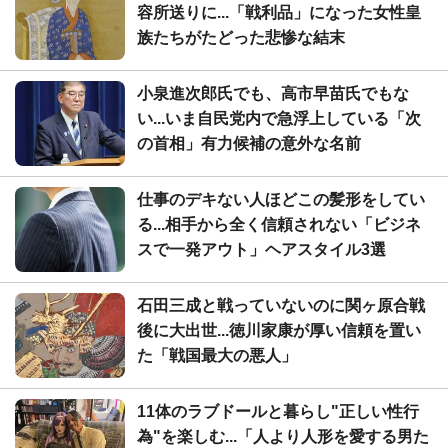
容所送りに...「戦利品」になった女性皇
族たちがたどった悲惨な結末
小泉進次郎氏でも、高市早苗氏でもな
い...いま自民党内で急浮上している「次
の首相」有力候補の意外な名前
仕事のデキない人ほどこの髪形をしてい
る...相手から全く信頼されない「ビジネ
スで一発アウト」ヘアスタイル3選
石田三成と戦っていないのに関ヶ原合戦
後に大出世...徳川家康が厚い信頼を置い
た「戦国最大の悪人」
11体のラブドールと暮らし"正しい性行
為"を楽しむ...「人より人形を愛する男た