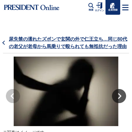
会員登録
検索
ログイン
尿失禁の濡れたズボンで玄関の外で仁王立ち…同じ80代
の老父が老母から馬乗りで殴られても無抵抗だった理由