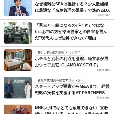
なぜ複雑なSFAは挫折する？少人数組織
に最適な「名刺管理の延長」で進めるDX
Sponsored
「秀吉と一緒になるのがイヤ」ではな
い...お市の方が柴田勝家との自害を選ん
だ"現代人には理解できない"理由
新しい形の福利厚生として活用
ホテルと別荘の利点を凝縮…経営者が選
ぶシェア別荘｢GLAMDAY STYLE｣
Sponsored
新規事業開発を経営アジェンダへ
スタートアップ探索からM&Aまで、経営
戦略の実装を支援するAT PARTNERS
Sponsored
NHK大河ではとても放送できない...宣教