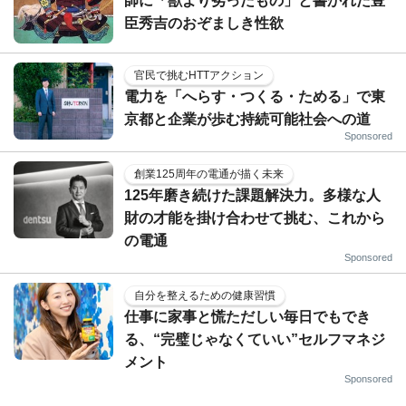
師に「獣より劣ったもの」と書かれた豊
臣秀吉のおぞましき性欲
官民で挑むHTTアクション
電力を「へらす・つくる・ためる」で東
京都と企業が歩む持続可能社会への道
Sponsored
創業125周年の電通が描く未来
125年磨き続けた課題解決力。多様な人
財の才能を掛け合わせて挑む、これから
の電通
Sponsored
自分を整えるための健康習慣
仕事に家事と慌ただしい毎日でもでき
る、“完璧じゃなくていい”セルフマネジ
メント
Sponsored