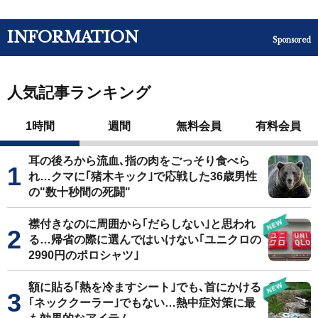
INFORMATION
Sponsored
人気記事ランキング
1時間
週間
無料会員
有料会員
耳の後ろから流血､指の肉をごっそり食べら
れ…クマに｢猪木キック｣で応戦した36歳男性
の"数十秒間の死闘"
襟付きなのに周囲から｢だらしない｣と思われ
る…帰省の際に選んではいけない｢ユニクロの
2990円のポロシャツ｣
額に貼る｢熱を冷ますシート｣でも､首にかける
｢ネッククーラー｣でもない…熱中症対策に最