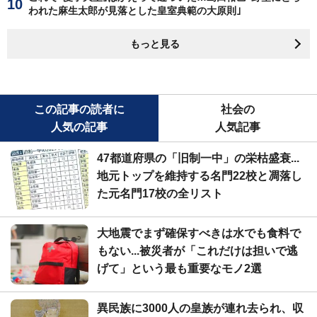
われた麻生太郎が見落とした皇室典範の大原則｣
もっと見る
この記事の読者に
社会の
人気の記事
人気記事
47都道府県の「旧制一中」の栄枯盛衰...
地元トップを維持する名門22校と凋落し
た元名門17校の全リスト
大地震でまず確保すべきは水でも食料で
もない...被災者が「これだけは担いで逃
げて」という最も重要なモノ2選
異民族に3000人の皇族が連れ去られ、収