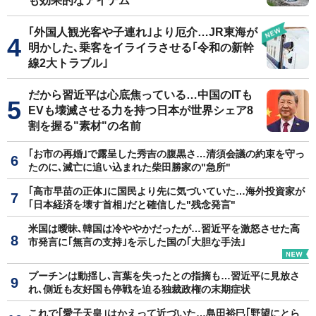
も効果的なアイテム
｢外国人観光客や子連れ｣より厄介…JR東海が
明かした､乗客をイライラさせる｢令和の新幹
線2大トラブル｣
だから習近平は心底焦っている…中国のITも
EVも壊滅させる力を持つ日本が世界シェア8
割を握る"素材"の名前
｢お市の再婚｣で露呈した秀吉の腹黒さ…清須会議の約束を守っ
たのに､滅亡に追い込まれた柴田勝家の"急所"
｢高市早苗の正体｣に国民より先に気づいていた…海外投資家が
｢日本経済を壊す首相｣だと確信した"残念発言"
米国は曖昧､韓国は冷ややかだったが…習近平を激怒させた高
市発言に｢無言の支持｣を示した国の｢大胆な手法｣
プーチンは動揺し､言葉を失ったとの指摘も…習近平に見放さ
れ､側近も友好国も停戦を迫る独裁政権の末期症状
これで｢愛子天皇｣はかえって近づいた…島田裕巳｢野望にとら