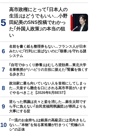
高市政権にとって｢日本人の
生活｣はどうでもいい…小野
田紀美のSNS投稿でわかっ
た｢外国人政策｣の本当の狙
い
名前を書く紙も整理券もない…フランス人が日本
みたいに｢行列｣に並ばないのに｢順番｣を守れる謎
システム
｢自宅でゆっくり静養｣はむしろ逆効果…東北大学
名誉教授がリハビリの主役に据えた｢腎臓を強くす
る歩き方｣
政治家に最も向いていない人を首相にしてしまっ
た…天皇すら懸念を口にされる高市早苗がいます
ぐやるべきこと【2026年6月BEST】
逆らった県議は次々と姿を消した…麻生太郎です
ら手に負えない｢自民党福岡県議団｣が県民よりも
大事にする掟
｢一流のお金持ち｣は銀座の高級店には見向きもし
ない…"本物"を知る富裕層が行きつく"究極のス
シ"の正体