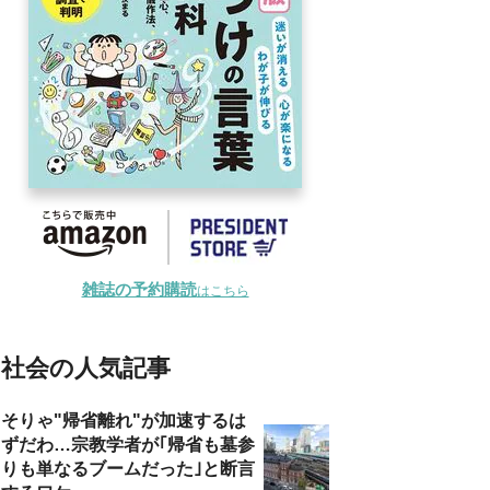
雑誌の予約購読
はこちら
社会の人気記事
そりゃ"帰省離れ"が加速するは
ずだわ…宗教学者が｢帰省も墓参
りも単なるブームだった｣と断言