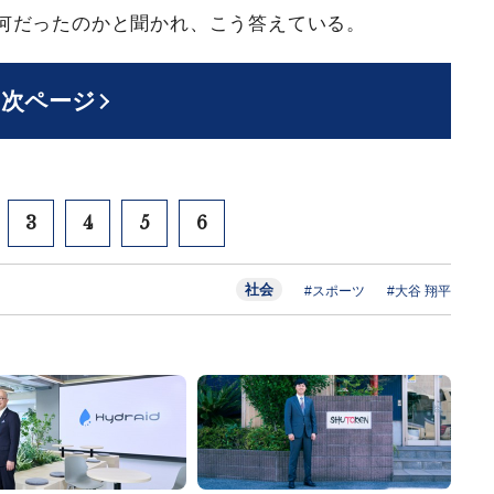
何だったのかと聞かれ、こう答えている。
次ページ
3
4
5
6
社会
#スポーツ
#大谷 翔平