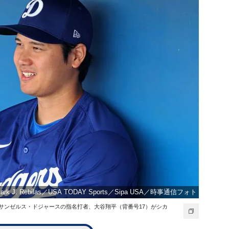
rk J. Rebilas／USA TODAY Sports／Sipa USA／時事通信フォト
ロサンゼルス・ドジャースの指名打者、大谷翔平（背番号17）がシカ