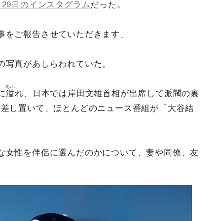
月29日のインスタグラム
だった。
事をご報告させていただきます」
の写真があしらわれていた。
あふ
に
溢
れ、日本では岸田文雄首相が出席して派閥の裏
を差し置いて、ほとんどのニュース番組が「大谷結
。
な女性を伴侶に選んだのかについて、妻や同僚、友
。