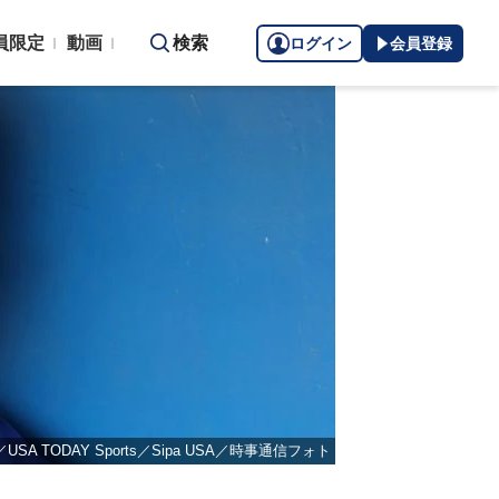
員限定
動画
検索
ログイン
会員登録
as／USA TODAY Sports／Sipa USA／時事通信フォト