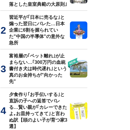
落とした皇室典範の大原則｣
習近平が｢日本に売るな｣と
煽った翌日にバレた…日本
企業に6割を握られてい
た"中国の半導体"の意外な
急所
富裕層の｢ペット離れ｣が止
まらない…｢300万円の血統
書付き犬は時代遅れ｣という
真のお金持ちが"向かった
先"
夕食作り｢お手伝いする｣と
直訴の子への返答でバレ
る…賢い親が｢カレーできた
よ｡お皿持ってきて｣と言わ
ぬ訳【頭のよい子が育つ家3
選】